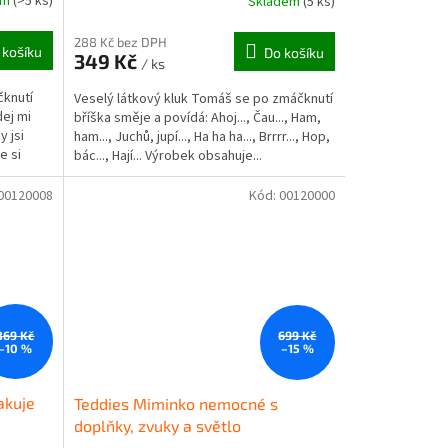
em
(>5 ks)
Skladem
(5 ks)
288 Kč bez DPH
 košíku
Do košíku
349 Kč
/ ks
knutí
Veselý látkový kluk Tomáš se po zmáčknutí
dej mi
bříška směje a povídá: Ahoj..., Čau..., Ham,
 jsi
ham..., Juchů, jupí..., Ha ha ha..., Brrrr..., Hop,
e si
bác..., Hají... Výrobek obsahuje...
00120008
Kód:
00120000
369 Kč
699 Kč
–10 %
–15 %
akuje
Teddies Miminko nemocné s
doplňky, zvuky a světlo