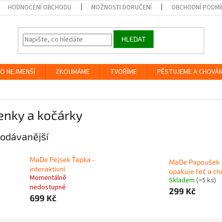
HODNOCENÍ OBCHODU
MOŽNOSTI DORUČENÍ
OBCHODNÍ PODMÍ
HLEDAT
O NEJMENŠÍ
ZKOUMÁME
TVOŘÍME
PĚSTUJEME A CHOVÁ
enky a kočárky
odávanější
MaDe Pejsek Ťapka -
MaDe Papoušek 
interaktivní
opakuje řeč a ch
Momentálně
Skladem
(>5 ks)
nedostupné
299 Kč
699 Kč