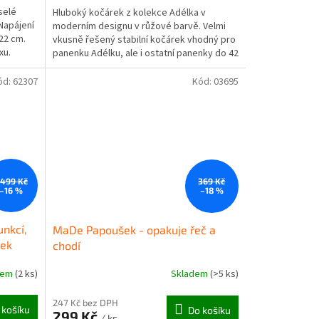
selé
Hluboký kočárek z kolekce Adélka v
 Napájení
moderním designu v růžové barvě. Velmi
 22 cm.
vkusně řešený stabilní kočárek vhodný pro
xu.
panenku Adélku, ale i ostatní panenky do 42
cm. Kočárek lze...
ód:
62307
Kód:
03695
 499 Kč
369 Kč
–16 %
–18 %
nkcí,
MaDe Papoušek - opakuje řeč a
tek
chodí
dem
(2 ks)
Skladem
(>5 ks)
247 Kč bez DPH
 košíku
Do košíku
299 Kč
/ ks