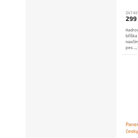
247 Kč
299
Hadrov
bříška
naučím
pes...
dírou..
Pane
česk