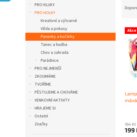
Ř
n
PRO KLUKY
a
e
Dopor
PRO HOLKY
z
l
e
Kreativní a výtvarné
V
n
Věda a pokusy
Akce
ý
í
Panenky a kočárky
p
p
Tanec a hudba
i
r
Chov a zahrada
s
o
p
Parádnice
d
r
u
PRO NEJMENŠÍ
o
k
ZKOUMÁME
d
t
TVOŘÍME
u
ů
PĚSTUJEME A CHOVÁME
Lamps
k
mává 
VENKOVNÍ AKTIVITY
t
ů
HRAJEME SI
Ostatní
Značky
164 Kč
199