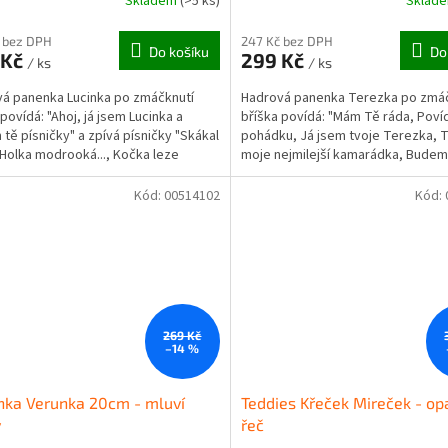
Skladem
(>5 ks)
Sklad
 bez DPH
247 Kč bez DPH
Do košíku
Do
 Kč
299 Kč
/ ks
/ ks
á panenka Lucinka po zmáčknutí
Hadrová panenka Terezka po zmáč
 povídá: "Ahoj, já jsem Lucinka a
bříška povídá: "Mám Tě ráda, Poví
 tě písničky" a zpívá písničky "Skákal
pohádku, Já jsem tvoje Terezka, Ty
, Holka modrooká..., Kočka leze
moje nejmilejší kamarádka, Budem
." Výška...
spolu hrát?..." Výška...
Kód:
00514102
Kód:
269 Kč
–14 %
nka Verunka 20cm - mluví
Teddies Křeček Mireček - op
y
řeč