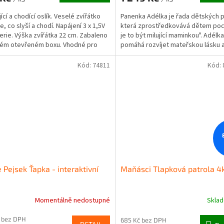
ící a chodící oslík. Veselé zvířátko
Panenka Adélka je řada dětských 
, co slyší a chodí. Napájení 3 x 1,5V
která zprostředkovává dětem poci
erie. Výška zvířátka 22 cm. Zabaleno
je to být milující maminkou". Adélka
ček.
kém otevřeném boxu. Vhodné pro
pomáhá rozvíjet mateřskou lásku 
starostlivost....
Kód:
74811
Kód:
Pejsek Ťapka - interaktivní
Maňásci Tlapková patrola 4
Momentálně nedostupné
Skla
rné
cení
 bez DPH
ktu
685 Kč bez DPH