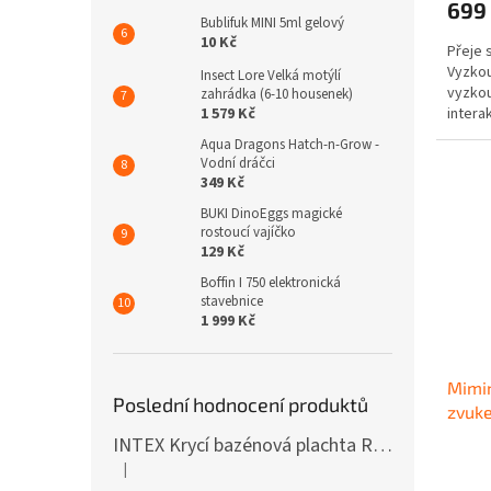
699
je
Bublifuk MINI 5ml gelový
5,0
10 Kč
Přeje 
z
Vyzkou
5
Insect Lore Velká motýlí
vyzkou
zahrádka (6-10 housenek)
hvězdi
1 579 Kč
intera
setkali
Aqua Dragons Hatch-n-Grow -
Vodní dráčci
349 Kč
BUKI DinoEggs magické
rostoucí vajíčko
129 Kč
Boffin I 750 elektronická
stavebnice
1 999 Kč
Mimin
Poslední hodnocení produktů
zvuke
INTEX Krycí bazénová plachta Round 305cm 28030
|
Hodnocení produktu je 5 z 5 hvězdiček.