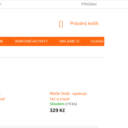
NKY
BEZPEČNOST HRAČEK A UDRŽITELNOST
Přihlášení
ZÁSADY OCHRANY OS
NÁKUPNÍ
Prázdný košík
KOŠÍK
ME
VENKOVNÍ AKTIVITY
HRAJEME SI
Ostatní
Značky
-
MaDe Oslík- opakuje
odí
řeč a chodí
Skladem
(>5 ks)
329 Kč