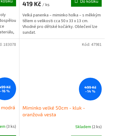
 košíku
Do košíku
419 Kč
/ ks
roly
Velká panenka – miminko holka – s měkkým
 dospělou
tělem o velikosti cca 50 x 33 x 13 cm.
oce
Vhodné pro dětské kočárky. Oblečení lze
teriálu,
sundat.
d:
183078
Kód:
47981
499 Kč
499 Kč
–16 %
–14 %
- modrá
Miminko velké 50cm - kluk -
oranžová vesta
dem
(3 ks)
Skladem
(2 ks)