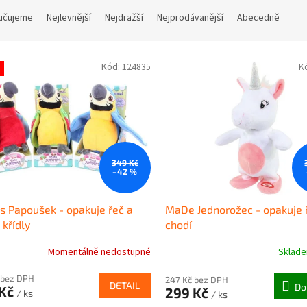
učujeme
Nejlevnější
Nejdražší
Nejprodávanější
Abecedně
Kód:
124835
K
349 Kč
–42 %
 Papoušek - opakuje řeč a
MaDe Jednorožec - opakuje 
křídly
chodí
Momentálně nedostupné
Sklad
 bez DPH
247 Kč bez DPH
DETAIL
Do
 Kč
299 Kč
/ ks
/ ks