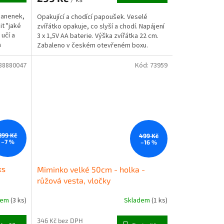
panenek,
Opakující a chodící papoušek. Veselé
t "jaké
zvířátko opakuje, co slyší a chodí. Napájení
 učí a
3 x 1,5V AA baterie. Výška zvířátka 22 cm.
a
Zabaleno v českém otevřeném boxu.
Vhodné pro...
88880047
Kód:
73959
899 Kč
499 Kč
–7 %
–16 %
ks
Miminko velké 50cm - holka -
růžová vesta, vločky
dem
(3 ks)
Skladem
(1 ks)
346 Kč bez DPH