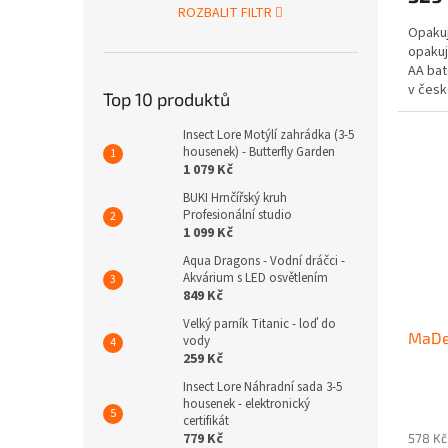
ROZBALIT FILTR
5,0
Opakuj
z
opakuje
5
AA bat
hvězdi
v čes
Top 10 produktů
děti...
Insect Lore Motýlí zahrádka (3-5
housenek) - Butterfly Garden
1 079 Kč
BUKI Hrnčířský kruh
Profesionální studio
1 099 Kč
Aqua Dragons - Vodní dráčci -
Akvárium s LED osvětlením
849 Kč
Velký parník Titanic - loď do
MaDe 
vody
259 Kč
Insect Lore Náhradní sada 3-5
Průmě
housenek - elektronický
certifikát
hodno
779 Kč
578 Kč
produ