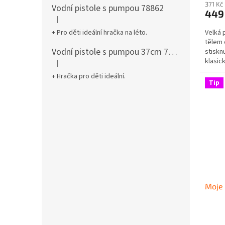
371 Kč
Vodní pistole s pumpou 78862
449
|
Hodnocení produktu je 5 z 5 hvězdiček.
+ Pro děti ideální hračka na léto.
Velká 
tělem 
Vodní pistole s pumpou 37cm 78961
stiskn
klasic
|
Hodnocení produktu je 5 z 5 hvězdiček.
+ Hračka pro děti ideální.
Tip
Moje 