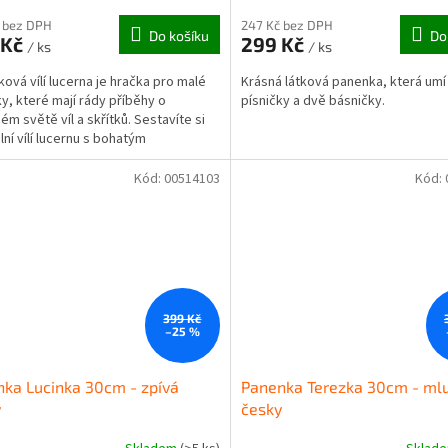
hodnocení
produktu
 bez DPH
247 Kč bez DPH
Do košíku
Do
 Kč
299 Kč
je
/ ks
/ ks
5,0
ová vílí lucerna je hračka pro malé
Krásná látková panenka, která umí
z
ky, které mají rády příběhy o
písničky a dvě básničky.
5
ém světě víl a skřítků. Sestavíte si
hvězdiček.
lní vílí lucernu s bohatým
šenstvím, takže...
Kód:
00514103
Kód:
399 Kč
–25 %
ka Lucinka 30cm - zpívá
Panenka Terezka 30cm - mlu
y
česky