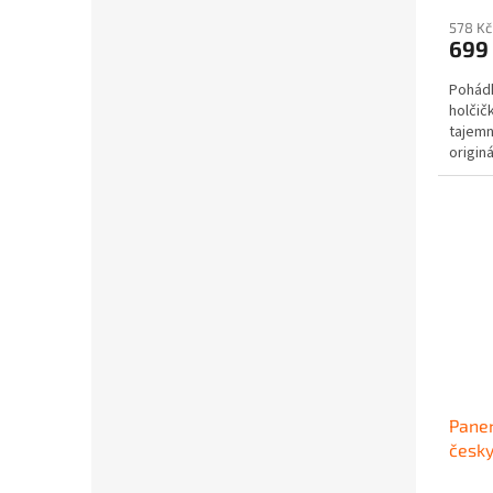
578 Kč
699
Pohádk
holčič
tajemn
originá
příslu
Panen
česk