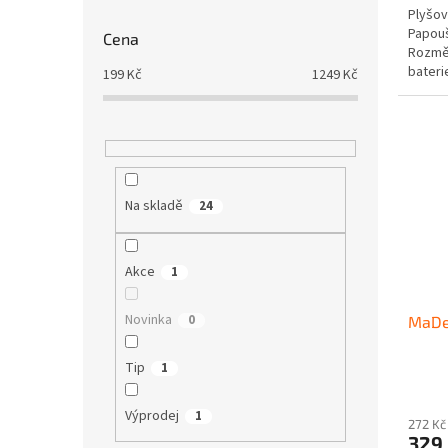
Plyšov
Papouš
Cena
Rozměr
bateri
199
Kč
1249
Kč
balení.
Na skladě
24
Akce
1
Novinka
0
MaDe 
Tip
1
Průmě
hodno
Výprodej
1
produ
272 Kč
329
je