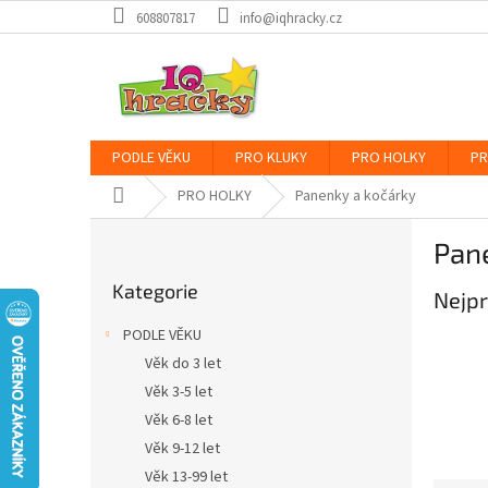
Přejít
608807817
info@iqhracky.cz
na
obsah
PODLE VĚKU
PRO KLUKY
PRO HOLKY
PR
Domů
PRO HOLKY
Panenky a kočárky
P
Pan
o
Přeskočit
s
Kategorie
kategorie
Nejpr
t
r
PODLE VĚKU
a
Věk do 3 let
n
Věk 3-5 let
n
í
Věk 6-8 let
p
Věk 9-12 let
a
Věk 13-99 let