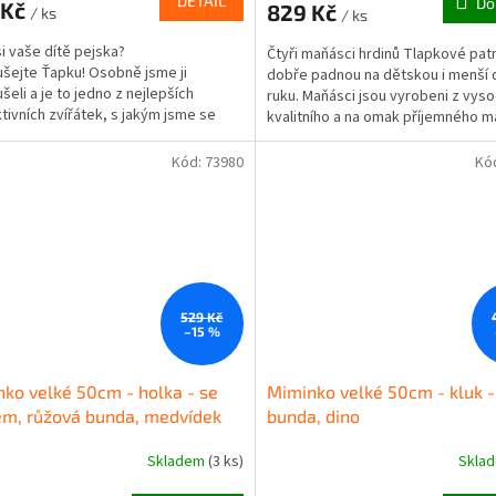
DETAIL
Do
 Kč
829 Kč
/ ks
/ ks
si vaše dítě pejska?
Čtyři maňásci hrdinů Tlapkové pat
šejte Ťapku! Osobně jsme ji
dobře padnou na dětskou i menší
šeli a je to jedno z nejlepších
ruku. Maňásci jsou vyrobeni z vys
ček.
ktivních zvířátek, s jakým jsme se
kvalitního a na omak příjemného ma
.
který je...
Kód:
73980
Kó
529 Kč
–15 %
ko velké 50cm - holka - se
Miminko velké 50cm - kluk 
m, růžová bunda, medvídek
bunda, dino
Skladem
(3 ks)
Skla