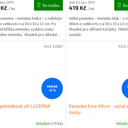
 bez DPH
346 Kč bez DPH
Do košíku
Do
 Kč
419 Kč
/ ks
/ ks
panenka – miminko holka – s měkkým
Velká panenka – miminko kluk – s
o velikosti cca 50 x 33 x 13 cm. Po
tělem o velikosti cca 50 x 33 x 13 c
utí bříška miminko vydává zvuky
Vhodné pro dětské kočárky. Obleč
kého miminka. Vhodné pro dětské...
sundat.
Kód:
E2067
Kód:
749 Kč
–6 %
pohádková vílí LUCERNA
Panenka Ema 40cm - zpívá a
česky
Skladem
(>5 ks)
Sklad
Průměrné