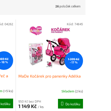
26
položek celkem
ód:
04262
Kód:
74845
369 Kč
1 399 Kč
–18 %
–17 %
řeč a
MaDe Kočárek pro panenky Adélka
em
(>5 ks)
Skladem
(2 ks)
950 Kč bez DPH
 košíku
Do košíku
1 149 Kč
/ ks