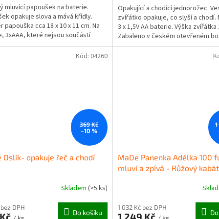
ý mluvící papoušek na baterie.
Opakující a chodící jednorožec. Ve
ek opakuje slova a mává křídly.
zvířátko opakuje, co slyší a chodí.
 papouška cca 18 x 10 x 11 cm. Na
3 x 1,5V AA baterie. Výška zvířátka
e, 3xAAA, které nejsou součástí
Zabaleno v českém otevřeném bo
 Více...
Vhodné pro...
Kód:
04260
K
369 Kč
1
–10 %
Oslík- opakuje řeč a chodí
MaDe Panenka Adélka 100 fu
mluví a zpívá - Růžový kabá
Skladem
(>5 ks)
Skla
rné
cení
ktu
 bez DPH
1 032 Kč bez DPH
Do košíku
Do
 Kč
1 249 Kč
/ ks
/ ks