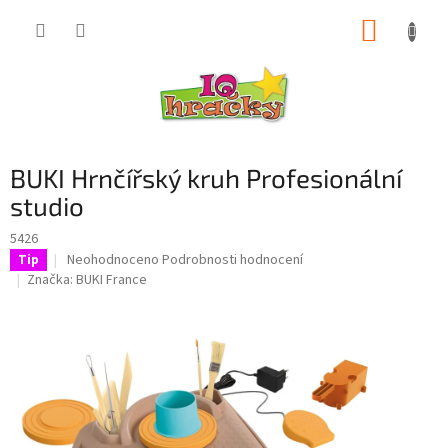
Přejít
NÁKUP
na
obsah
KOŠÍK
BUKI Hrnčířský kruh Profesionální
studio
5426
Průměrné
Neohodnoceno
Podrobnosti hodnocení
Tip
hodnocení
Značka:
BUKI France
produktu
je
0,0
z
5
hvězdiček.