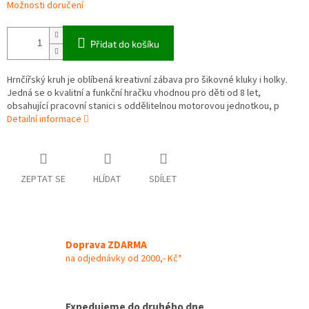
Možnosti doručení
Přidat do košíku
Hrnčířský kruh je oblíbená kreativní zábava pro šikovné kluky i holky.
Jedná se o kvalitní a funkční hračku vhodnou pro děti od 8 let,
obsahující pracovní stanici s oddělitelnou motorovou jednotkou, p
Detailní informace
ZEPTAT SE
HLÍDAT
SDÍLET
Doprava ZDARMA
na odjednávky od 2000,- Kč*
Expedujeme do druhého dne