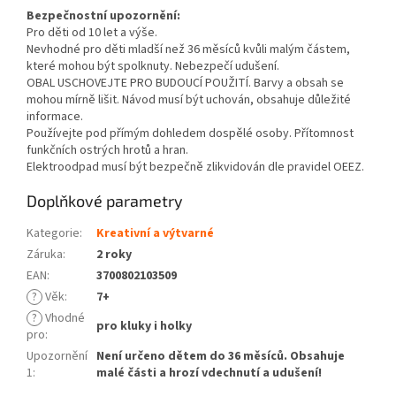
Bezpečnostní upozornění:
Pro děti od 10 let a výše.
Nevhodné pro děti mladší než 36 měsíců kvůli malým částem,
které mohou být spolknuty. Nebezpečí udušení.
OBAL USCHOVEJTE PRO BUDOUCÍ POUŽITÍ. Barvy a obsah se
mohou mírně lišit. Návod musí být uchován, obsahuje důležité
informace.
Používejte pod přímým dohledem dospělé osoby. Přítomnost
funkčních ostrých hrotů a hran.
Elektroodpad musí být bezpečně zlikvidován dle pravidel OEEZ.
Doplňkové parametry
Kategorie
:
Kreativní a výtvarné
Záruka
:
2 roky
EAN
:
3700802103509
?
Věk
:
7+
?
Vhodné
pro kluky i holky
pro
:
Upozornění
Není určeno dětem do 36 měsíců. Obsahuje
1
:
malé části a hrozí vdechnutí a udušení!