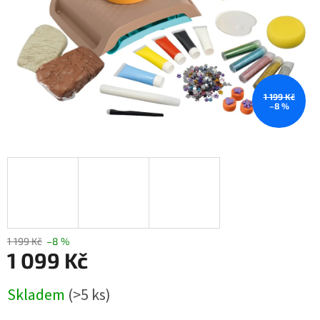
1 199 Kč
–8 %
1 199 Kč
–8 %
1 099 Kč
Měrná
Skladem
(>5 ks)
cena: