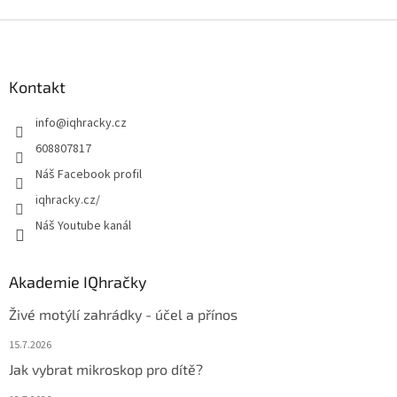
Z
á
p
a
Kontakt
t
info
@
iqhracky.cz
í
608807817
Náš Facebook profil
iqhracky.cz/
Náš Youtube kanál
Akademie IQhračky
Živé motýlí zahrádky - účel a přínos
15.7.2026
Jak vybrat mikroskop pro dítě?