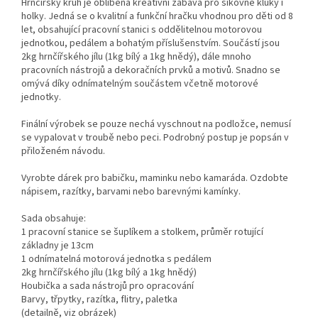
Hrnčířský kruh je oblíbená kreativní zábava pro šikovné kluky i
holky. Jedná se o kvalitní a funkční hračku vhodnou pro děti od 8
let, obsahující pracovní stanici s oddělitelnou motorovou
jednotkou, pedálem a bohatým příslušenstvím. Součástí jsou
2kg hrnčířského jílu (1kg bílý a 1kg hnědý), dále mnoho
pracovních nástrojů a dekoračních prvků a motivů. Snadno se
omývá díky odnímatelným součástem včetně motorové
jednotky.
Finální výrobek se pouze nechá vyschnout na podložce, nemusí
se vypalovat v troubě nebo peci. Podrobný postup je popsán v
přiloženém návodu.
Vyrobte dárek pro babičku, maminku nebo kamaráda. Ozdobte
nápisem, razítky, barvami nebo barevnými kamínky.
Sada obsahuje:
1 pracovní stanice se šuplíkem a stolkem, průměr rotující
základny je 13cm
1 odnímatelná motorová jednotka s pedálem
2kg hrnčířského jílu (1kg bílý a 1kg hnědý)
Houbička a sada nástrojů pro opracování
Barvy, třpytky, razítka, flitry, paletka
(detailně, viz obrázek)