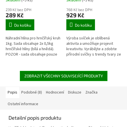
Skladem
(>5 ks)
Skladem
(>5 ks)
239 Kč bez DPH
768 Kč bez DPH
289 Kč
929 Kč
Do košíku
Do košíku
Náhradní hlína pro hrnčířský kruh
Výroba svíček je oblíbená
1kg. Sada obsahuje 2x 0,5kg
aktivita a umožňuje projevit
hrnčířské hlíny (bílá a hnědá).
kreativitu. Vyrábějte a zdobte
POZOR - sada obsahuje pouze
přírodní svíčky s trendy tvary ze
náhradní hlínu, hrnčířský kruh
sójového vosku a bavlněných
není součástí!...
knotů! Součástí sady je i...
ZOBRAZIT VŠECHNY SOUVISEJÍCÍ PRODUKTY
Popis
Podobné (8)
Hodnocení
Diskuze
Značka
Ostatní informace
Detailní popis produktu