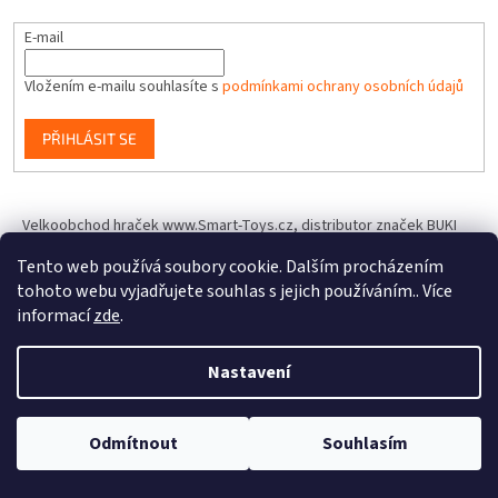
E-mail
Vložením e-mailu souhlasíte s
podmínkami ochrany osobních údajů
PŘIHLÁSIT SE
Velkoobchod hraček www.Smart-Toys.cz, distributor značek BUKI
France, Brainstorm Toys, Insect Lore, World Alive, T.A.O.S. a dalších
Tento web používá soubory cookie. Dalším procházením
tohoto webu vyjadřujete souhlas s jejich používáním.. Více
informací
zde
.
Vytvořil Shoptet
Nastavení
Copyright 2026
IQhracky.cz
. Všechna práva vyhrazena.
Upravit
Odmítnout
Souhlasím
nastavení cookies