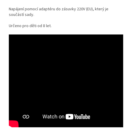
Napájení pomocí adaptéru do zásuvky 220V (EU), který je
součástí sady.
Určeno pro děti od 8 let.