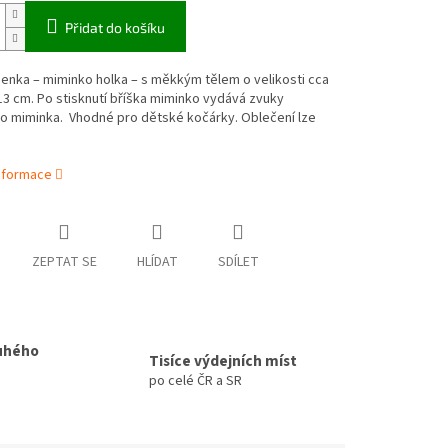
Přidat do košíku
enka – miminko holka – s měkkým tělem o velikosti cca
 13 cm. Po stisknutí bříška m
iminko vydává zvuky
ho miminka.
Vhodné pro dětské kočárky. Oblečení lze
informace
ZEPTAT SE
HLÍDAT
SDÍLET
uhého
Tisíce výdejních míst
po celé ČR a SR