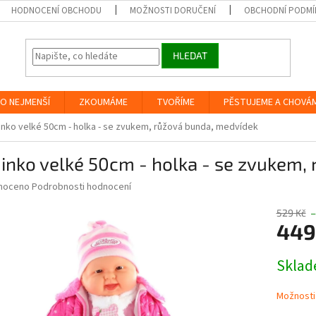
HODNOCENÍ OBCHODU
MOŽNOSTI DORUČENÍ
OBCHODNÍ PODMÍ
HLEDAT
O NEJMENŠÍ
ZKOUMÁME
TVOŘÍME
PĚSTUJEME A CHOVÁ
nko velké 50cm - holka - se zvukem, růžová bunda, medvídek
inko velké 50cm - holka - se zvukem,
né
noceno
Podrobnosti hodnocení
ní
u
529 Kč
–
449
Měrná
Skla
cena:
ek.
Možnosti