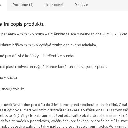
s
Podobné (8)
Hodnocení
Diskuze
ailní popis produktu
á panenka – miminko holka – s měkkým tělem o velikosti cca 50 x 33 x 13 cm.
isknutí bříška m
iminko vydává zvuky klasického miminka.
né pro dětské kočárky. Oblečení lze sundat.
iál plast+polyester+výplň. Konce končetin a hlava jsou z plastu.
no v sáčku.
ručený věk 3+
ornění: Nevhodné pro děti do 3 let. Nebezpečí spolknutí malých dílků. Obal 
ástí výrobku. Před použitím odstraňte veškeré součásti obalu. Plastový s
nebezpečný. Abyste zabránili udušení odstraňte obal z dosahu miminek i dět
chávejte sáček v postýlkách, kočárkách, ohrádkách, protože se může zach
 nebo ústech a zabránit tak v nádechu dítěti. Sáček není hračka. Po vyjmutí