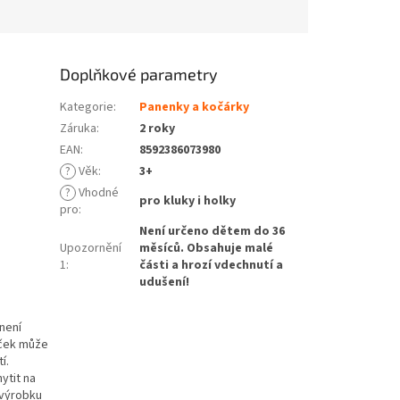
Doplňkové parametry
Kategorie
:
Panenky a kočárky
Záruka
:
2 roky
EAN
:
8592386073980
?
Věk
:
3+
?
Vhodné
pro kluky i holky
pro
:
Není určeno dětem do 36
Upozornění
měsíců. Obsahuje malé
1
:
části a hrozí vdechnutí a
udušení!
není
áček může
í.
ytit na
 výrobku