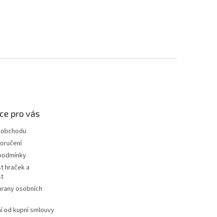
ce pro vás
 obchodu
oručení
podmínky
t hraček a
st
hrany osobních
 od kupní smlouvy