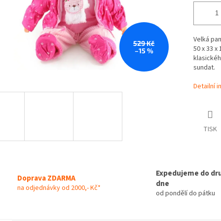
Velká pan
529 Kč
50 x 33 x
–15 %
klasické
sundat.
Detailní 
TISK
Expedujeme do dr
Doprava ZDARMA
dne
na odjednávky od 2000,- Kč*
od pondělí do pátku