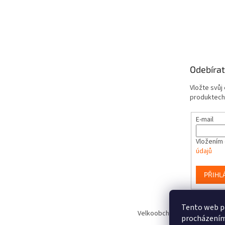
Odebírat
Vložte svůj
produktech
E-mail
Vložením 
údajů
PŘIHL
Tento web po
Velkoobchod hraček www.Smart
procházením 