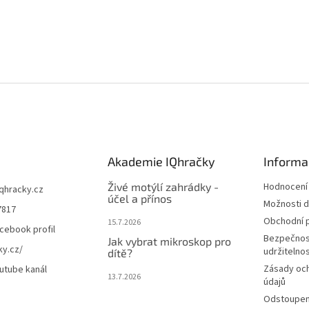
Akademie IQhračky
Informa
Živé motýlí zahrádky -
Hodnocení
iqhracky.cz
účel a přínos
Možnosti d
7817
Obchodní 
15.7.2026
cebook profil
Bezpečnos
Jak vybrat mikroskop pro
ky.cz/
udržitelno
dítě?
Zásady oc
utube kanál
13.7.2026
údajů
Odstoupení