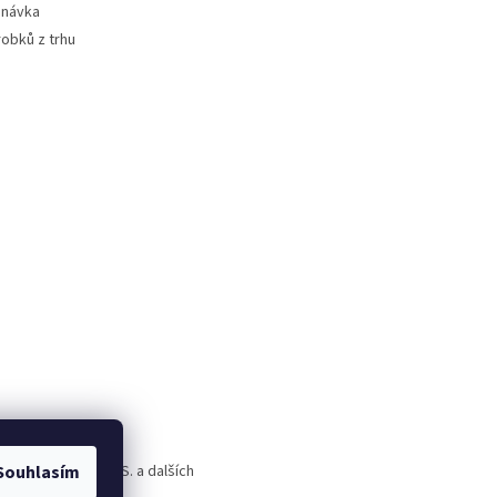
dnávka
robků z trhu
Souhlasím
rld Alive, T.A.O.S. a dalších