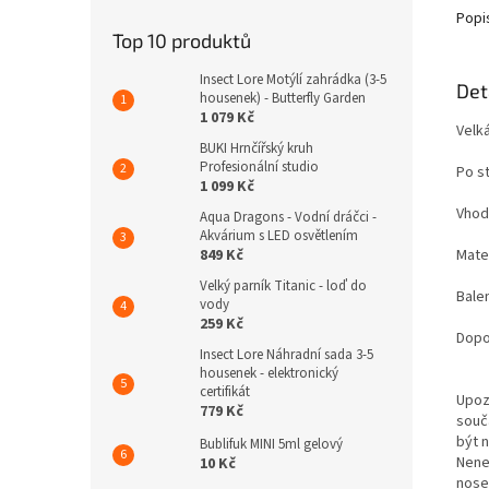
Popi
Top 10 produktů
Insect Lore Motýlí zahrádka (3-5
Det
housenek) - Butterfly Garden
1 079 Kč
Velk
BUKI Hrnčířský kruh
Profesionální studio
Po st
1 099 Kč
Vhod
Aqua Dragons - Vodní dráčci -
Akvárium s LED osvětlením
Mater
849 Kč
Velký parník Titanic - loď do
Bale
vody
259 Kč
Dopo
Insect Lore Náhradní sada 3-5
housenek - elektronický
certifikát
Upoz
779 Kč
souč
být 
Bublifuk MINI 5ml gelový
Nene
10 Kč
nose