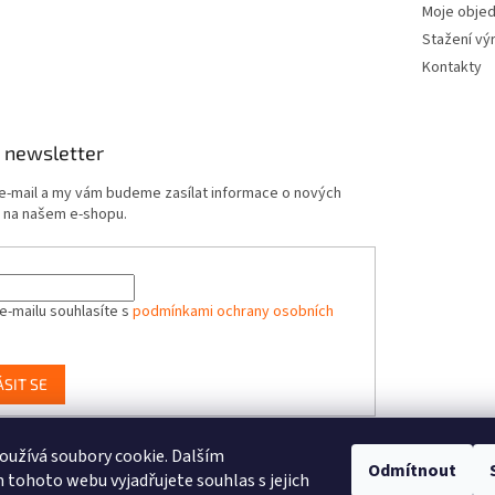
Moje obje
Stažení vý
Kontakty
 newsletter
 e-mail a my vám budeme zasílat informace o nových
 na našem e-shopu.
e-mailu souhlasíte s
podmínkami ochrany osobních
ÁSIT SE
užívá soubory cookie. Dalším
Odmítnout
-Toys.cz, distributor značek BUKI France, Brainstorm Toys, Insect Lore, Wo
tohoto webu vyjadřujete souhlas s jejich