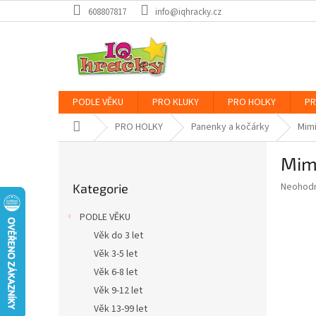
Přejít
608807817
info@iqhracky.cz
na
obsah
PODLE VĚKU
PRO KLUKY
PRO HOLKY
PR
Domů
PRO HOLKY
Panenky a kočárky
Mimi
P
Mim
o
Přeskočit
s
Průměr
Neohod
Kategorie
kategorie
t
hodnoce
r
produkt
PODLE VĚKU
a
je
Věk do 3 let
0,0
n
z
Věk 3-5 let
n
5
í
Věk 6-8 let
hvězdič
p
Věk 9-12 let
a
Věk 13-99 let