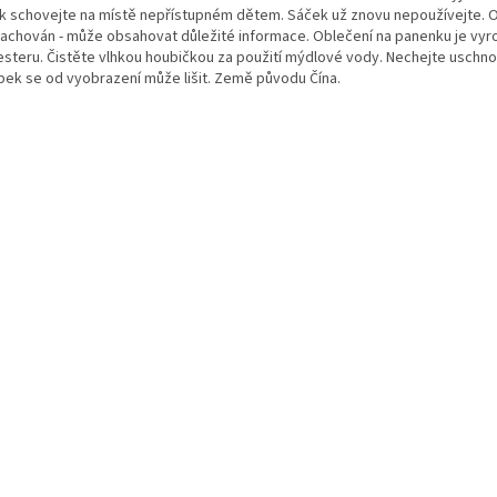
k schovejte na místě nepřístupném dětem. Sáček už znovu nepoužívejte. O
zachován - může obsahovat důležité informace. Oblečení na panenku je vyr
esteru. Čistěte vlhkou houbičkou za použití mýdlové vody. Nechejte uschno
bek se od vyobrazení může lišit. Země původu Čína.