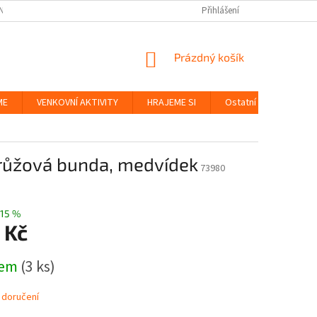
NKY
BEZPEČNOST HRAČEK A UDRŽITELNOST
Přihlášení
ZÁSADY OCHRANY OS
NÁKUPNÍ
Prázdný košík
KOŠÍK
ME
VENKOVNÍ AKTIVITY
HRAJEME SI
Ostatní
Značky
 růžová bunda, medvídek
73980
15 %
 Kč
dem
(3 ks)
 doručení