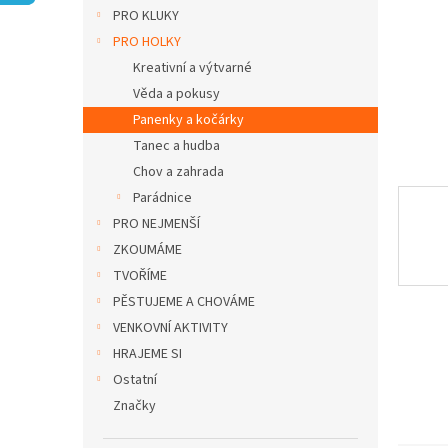
n
PRO KLUKY
e
PRO HOLKY
l
Kreativní a výtvarné
Věda a pokusy
Panenky a kočárky
Tanec a hudba
Chov a zahrada
Parádnice
PRO NEJMENŠÍ
ZKOUMÁME
TVOŘÍME
PĚSTUJEME A CHOVÁME
VENKOVNÍ AKTIVITY
HRAJEME SI
Ostatní
Značky