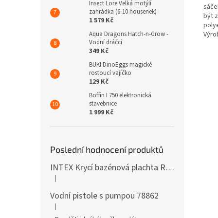
Insect Lore Velká motýlí
sáče
zahrádka (6-10 housenek)
být 
1 579 Kč
poly
Výro
Aqua Dragons Hatch-n-Grow -
Vodní dráčci
349 Kč
BUKI DinoEggs magické
rostoucí vajíčko
129 Kč
Boffin I 750 elektronická
stavebnice
1 999 Kč
Poslední hodnocení produktů
INTEX Krycí bazénová plachta Round 305cm 28030
|
Hodnocení produktu je 5 z 5 hvězdiček.
Vodní pistole s pumpou 78862
|
Hodnocení produktu je 5 z 5 hvězdiček.