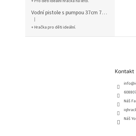
+ Pro děti ideální hračka na léto.
Vodní pistole s pumpou 37cm 78961
|
Hodnocení produktu je 5 z 5 hvězdiček.
+ Hračka pro děti ideální.
Z
á
p
a
t
Kontakt
í
info
@
60880
Náš Fa
iqhrac
Náš Yo