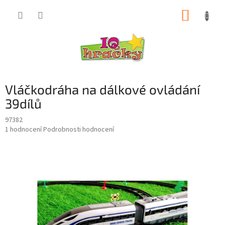
Přejít
NÁKUP
na
obsah
KOŠÍK
Vláčkodráha na dálkové ovládání
39dílů
97382
Průměrné
1 hodnocení
Podrobnosti hodnocení
hodnocení
produktu
je
5,0
z
5
hvězdiček.