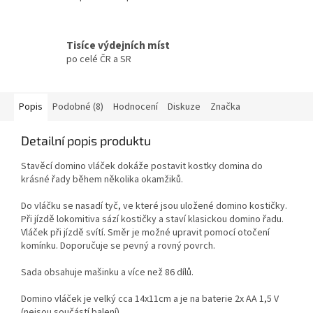
Tisíce výdejních míst
po celé ČR a SR
Popis
Podobné (8)
Hodnocení
Diskuze
Značka
Detailní popis produktu
Stavěcí domino vláček dokáže postavit kostky domina do
krásné řady během několika okamžiků.
Do vláčku se nasadí tyč, ve které jsou uložené domino kostičky.
Při jízdě lokomitiva sází kostičky a staví klasickou domino řadu.
Vláček při jízdě svítí. Směr je možné upravit pomocí otočení
komínku. Doporučuje se pevný a rovný povrch.
Sada obsahuje mašinku a více než 86 dílů.
Domino vláček je velký cca 14x11cm a je na baterie 2x AA 1,5 V
(nejsou součástí balení).