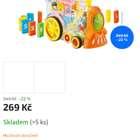
349 Kč
–22 %
349 Kč
–22 %
269 Kč
Měrná
Skladem
(>5 ks)
cena:
Možnosti doručení