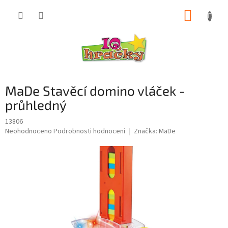
Přejít
NÁKUP
na
obsah
KOŠÍK
MaDe Stavěcí domino vláček -
průhledný
13806
Průměrné
Neohodnoceno
Podrobnosti hodnocení
Značka:
MaDe
hodnocení
produktu
je
0,0
z
5
hvězdiček.