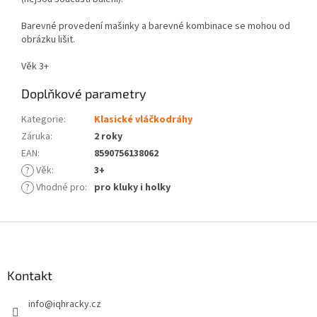
Barevné provedení mašinky a barevné kombinace se mohou od
obrázku lišit.
Věk 3+
Doplňkové parametry
Kategorie
:
Klasické vláčkodráhy
Záruka
:
2 roky
EAN
:
8590756138062
?
Věk
:
3+
?
Vhodné pro
:
pro kluky i holky
Z
á
p
a
Kontakt
t
info
@
iqhracky.cz
í