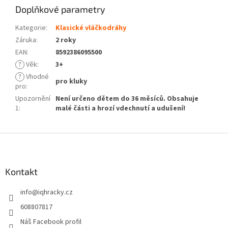
Doplňkové parametry
Kategorie
:
Klasické vláčkodráhy
Záruka
:
2 roky
EAN
:
8592386095500
?
Věk
:
3+
?
Vhodné
pro kluky
pro
:
Upozornění
Není určeno dětem do 36 měsíců. Obsahuje
1
:
malé části a hrozí vdechnutí a udušení!
Z
á
p
a
Kontakt
t
info
@
iqhracky.cz
í
608807817
Náš Facebook profil