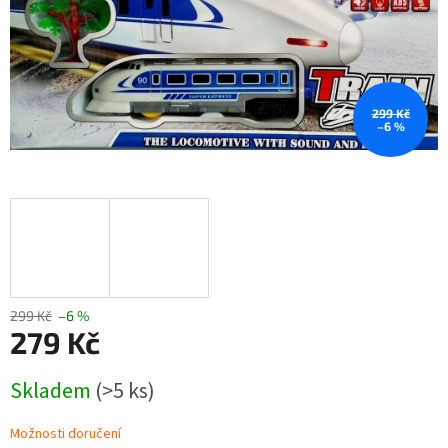
299 Kč
–6 %
299 Kč
–6 %
279 Kč
Měrná
Skladem
(>5 ks)
cena:
Možnosti doručení