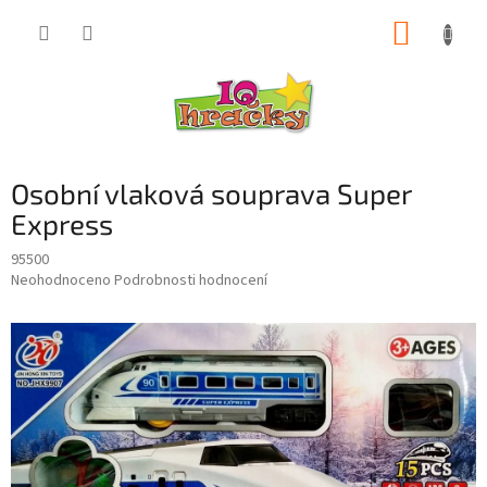
Přejít
NÁKUP
na
obsah
KOŠÍK
Osobní vlaková souprava Super
Express
95500
Průměrné
Neohodnoceno
Podrobnosti hodnocení
hodnocení
produktu
je
0,0
z
5
hvězdiček.