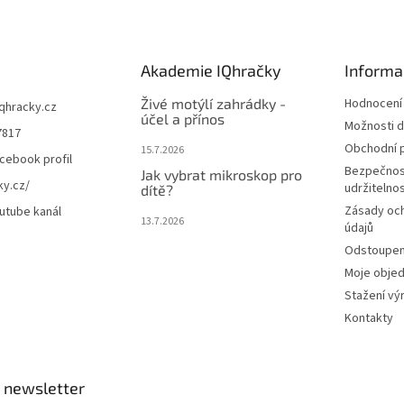
Akademie IQhračky
Informa
Živé motýlí zahrádky -
Hodnocení
iqhracky.cz
účel a přínos
Možnosti d
7817
Obchodní 
15.7.2026
cebook profil
Bezpečnos
Jak vybrat mikroskop pro
ky.cz/
udržitelno
dítě?
Zásady oc
utube kanál
13.7.2026
údajů
Odstoupení
Moje obje
Stažení vý
Kontakty
 newsletter