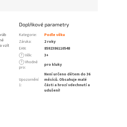
Doplňkové parametry
oráb
Kategorie
:
Podle věku
né
Záruka
:
2 roky
o vzít
EAN
:
8592386110548
?
Věk
:
3+
?
Vhodné
pro kluky
pro
:
Není určeno dětem do 36
Upozornění
měsíců. Obsahuje malé
1
:
části a hrozí vdechnutí a
udušení!