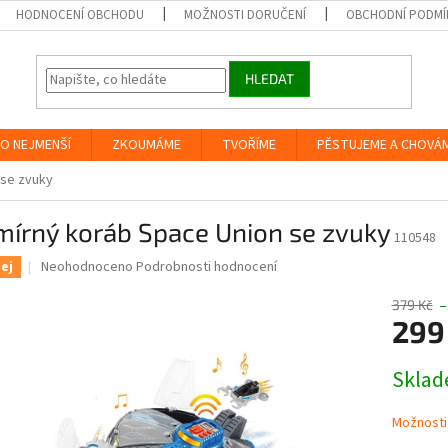
HODNOCENÍ OBCHODU
MOŽNOSTI DORUČENÍ
OBCHODNÍ PODMÍ
HLEDAT
O NEJMENŠÍ
ZKOUMÁME
TVOŘÍME
PĚSTUJEME A CHOVÁ
 se zvuky
mírný koráb Space Union se zvuky
110548
Průměrné
Neohodnoceno
Podrobnosti hodnocení
ej
hodnocení
produktu
379 Kč
–
je
299
0,0
z
Měrná
Skla
5
cena:
hvězdiček.
Možnosti