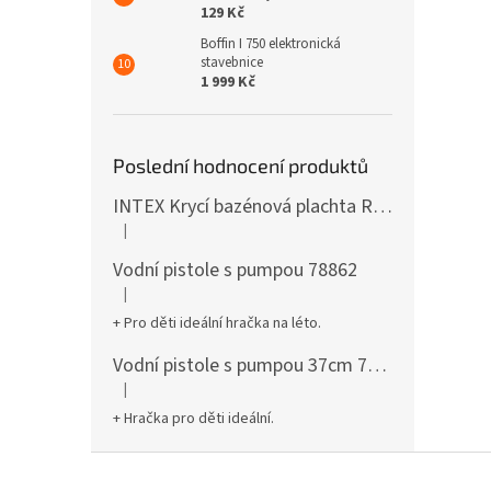
129 Kč
Boffin I 750 elektronická
stavebnice
1 999 Kč
Poslední hodnocení produktů
INTEX Krycí bazénová plachta Round 305cm 28030
|
Hodnocení produktu je 5 z 5 hvězdiček.
Vodní pistole s pumpou 78862
|
Hodnocení produktu je 5 z 5 hvězdiček.
+ Pro děti ideální hračka na léto.
Vodní pistole s pumpou 37cm 78961
|
Hodnocení produktu je 5 z 5 hvězdiček.
+ Hračka pro děti ideální.
Z
á