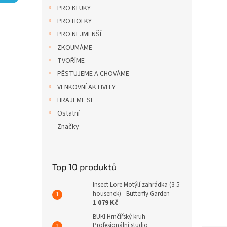
n
PRO KLUKY
e
PRO HOLKY
l
PRO NEJMENŠÍ
ZKOUMÁME
TVOŘÍME
PĚSTUJEME A CHOVÁME
VENKOVNÍ AKTIVITY
HRAJEME SI
Ostatní
Značky
Top 10 produktů
Insect Lore Motýlí zahrádka (3-5
housenek) - Butterfly Garden
1 079 Kč
BUKI Hrnčířský kruh
Profesionální studio