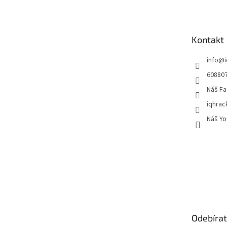
p
a
t
Kontakt
í
info
@
60880
Náš Fa
iqhrac
Náš Yo
Odebírat