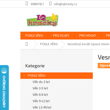
Přejít
608807817
info@iqhracky.cz
na
obsah
PODLE VĚKU
PRO KLUKY
PRO HOLKY
PR
Domů
PODLE VĚKU
Vesmírný koráb Space Union
P
Ves
o
Přeskočit
s
Kategorie
kategorie
Výprod
t
r
PODLE VĚKU
a
Věk do 3 let
n
Věk 3-5 let
n
í
Věk 6-8 let
p
Věk 9-12 let
a
Věk 13-99 let