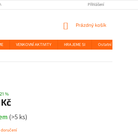
NKY
BEZPEČNOST HRAČEK A UDRŽITELNOST
Přihlášení
ZÁSADY OCHRANY OS
NÁKUPNÍ
Prázdný košík
KOŠÍK
ME
VENKOVNÍ AKTIVITY
HRAJEME SI
Ostatní
Značky
21 %
 Kč
dem
(>5 ks)
 doručení