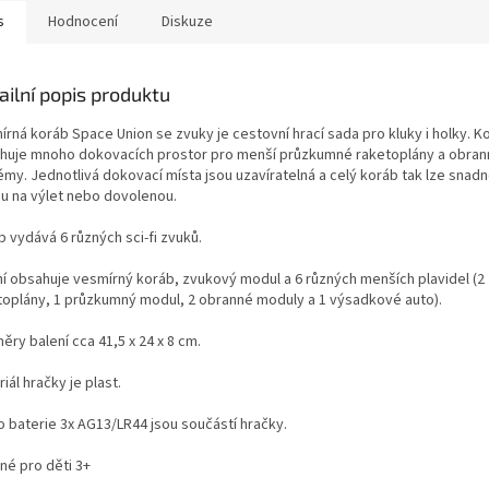
s
Hodnocení
Diskuze
ailní popis produktu
írná koráb Space Union se zvuky je cestovní hrací sada pro kluky i holky. K
huje mnoho dokovacích prostor pro menší průzkumné raketoplány a obran
my. Jednotlivá dokovací místa jsou uzavíratelná a celý koráb tak lze snadn
u na výlet nebo dovolenou.
 vydává 6 různých sci-fi zvuků.
ní obsahuje vesmírný koráb, zvukový modul a 6 různých menších plavidel (2
toplány, 1 průzkumný modul, 2 obranné moduly a 1 výsadkové auto).
ry balení cca 41,5 x 24 x 8 cm.
iál hračky je plast.
 baterie 3x AG13/LR44 jsou součástí hračky.
né pro děti 3+