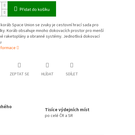
Přidat do košíku
koráb Space Union se zvuky je cestovní hrací sada pro
olky. Koráb obsahuje mnoho dokovacích prostor pro menší
é raketoplány a obranné systémy. Jednotlivá dokovací
u
informace
ZEPTAT SE
HLÍDAT
SDÍLET
uhého
Tisíce výdejních míst
po celé ČR a SR