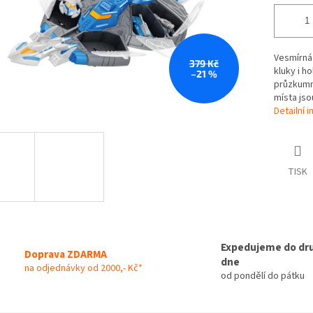
Vesmírná 
379 Kč
kluky i h
–21 %
průzkumn
místa jso
Detailní 
TISK
Expedujeme do dr
Doprava ZDARMA
dne
na odjednávky od 2000,- Kč*
od pondělí do pátku