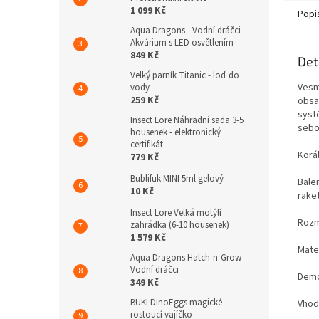
1 099 Kč
Popi
Aqua Dragons - Vodní dráčci -
Akvárium s LED osvětlením
849 Kč
Det
Velký parník Titanic - loď do
Vesm
vody
259 Kč
obsa
systé
Insect Lore Náhradní sada 3-5
sebo
housenek - elektronický
certifikát
Koráb
779 Kč
Bublifuk MINI 5ml gelový
Bale
10 Kč
rake
Insect Lore Velká motýlí
Rozmě
zahrádka (6-10 housenek)
1 579 Kč
Mater
Aqua Dragons Hatch-n-Grow -
Vodní dráčci
Demo
349 Kč
BUKI DinoEggs magické
Vhod
rostoucí vajíčko