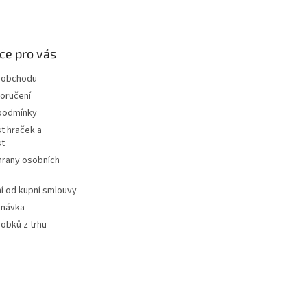
ce pro vás
 obchodu
oručení
podmínky
t hraček a
st
hrany osobních
 od kupní smlouvy
dnávka
robků z trhu