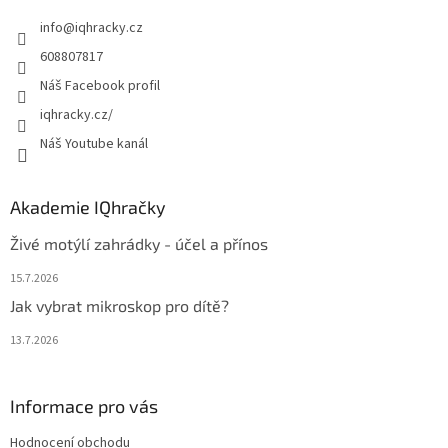
t
info
@
iqhracky.cz
í
608807817
Náš Facebook profil
iqhracky.cz/
Náš Youtube kanál
Akademie IQhračky
Živé motýlí zahrádky - účel a přínos
15.7.2026
Jak vybrat mikroskop pro dítě?
13.7.2026
Informace pro vás
Hodnocení obchodu