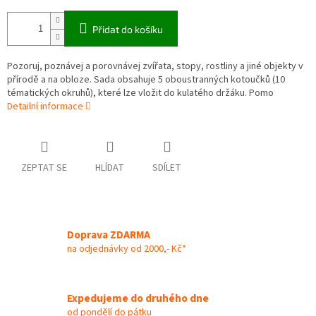
Přidat do košíku
Pozoruj, poznávej a porovnávej zvířata, stopy, rostliny a jiné objekty v
přírodě a na obloze. Sada obsahuje 5 oboustranných kotoučků (10
tématických okruhů), které lze vložit do kulatého držáku. Pomo
Detailní informace
ZEPTAT SE
HLÍDAT
SDÍLET
Doprava ZDARMA
na odjednávky od 2000,- Kč*
Expedujeme do druhého dne
od pondělí do pátku