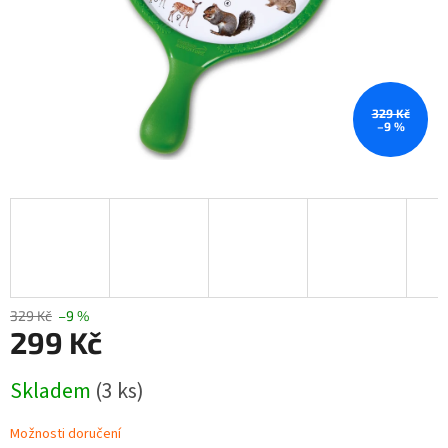
329 Kč
–9 %
329 Kč
–9 %
299 Kč
Měrná
Skladem
(3 ks)
cena:
Možnosti doručení