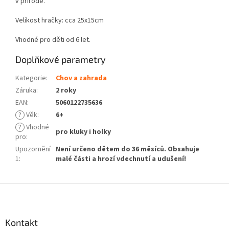
v přírodě.
Velikost hračky: cca 25x15cm
Vhodné pro děti od 6 let.
Doplňkové parametry
Kategorie
:
Chov a zahrada
Záruka
:
2 roky
EAN
:
5060122735636
?
Věk
:
6+
?
Vhodné
pro kluky i holky
pro
:
Upozornění
Není určeno dětem do 36 měsíců. Obsahuje
1
:
malé části a hrozí vdechnutí a udušení!
Z
á
p
a
Kontakt