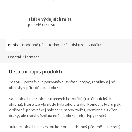
Tisíce výdejních míst
po celé ČR a SR
Popis
Podobné (8)
Hodnocení
Diskuze
Značka
Ostatní informace
Detailní popis produktu
Pozoruj, poznávej a porovnávej zvířata, stopy, rostliny a jiné
objekty v přírodě a na obloze.
Sada obsahuje 5 oboustranných kotoučků (10 tématických
okruhů), které lze vložit do kulatého držáku. Pomocí otvoru pak
v přírodě porovnávej nalezené stopy zvířat, rostlinné a zvíření
druhy, ale i souhvězdí na noční obloze nebo typy mraků.
Rukojeť obsahuje skrytou komoru na drobný předmět nalezený