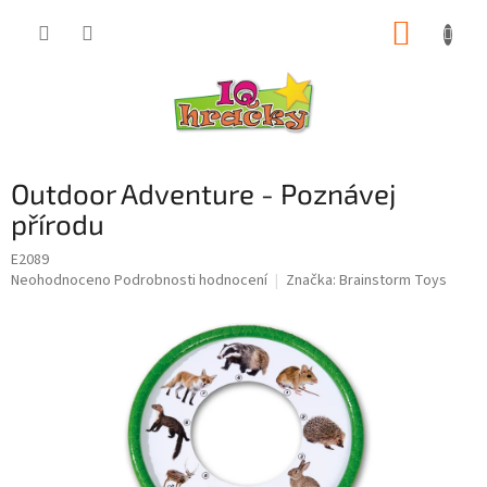
Přejít
NÁKUP
na
obsah
KOŠÍK
Outdoor Adventure - Poznávej
přírodu
E2089
Průměrné
Neohodnoceno
Podrobnosti hodnocení
Značka:
Brainstorm Toys
hodnocení
produktu
je
0,0
z
5
hvězdiček.