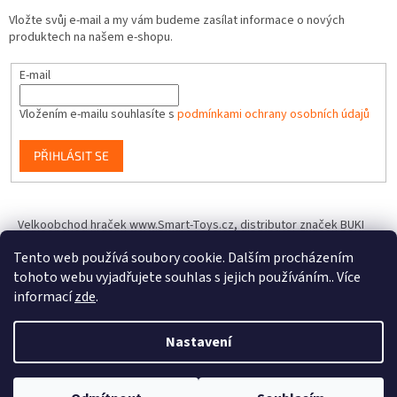
Vložte svůj e-mail a my vám budeme zasílat informace o nových
produktech na našem e-shopu.
E-mail
Vložením e-mailu souhlasíte s
podmínkami ochrany osobních údajů
PŘIHLÁSIT SE
Velkoobchod hraček www.Smart-Toys.cz, distributor značek BUKI
France, Brainstorm Toys, Insect Lore, World Alive, T.A.O.S. a dalších
Tento web používá soubory cookie. Dalším procházením
tohoto webu vyjadřujete souhlas s jejich používáním.. Více
informací
zde
.
Vytvořil Shoptet
Nastavení
Copyright 2026
IQhracky.cz
. Všechna práva vyhrazena.
Upravit