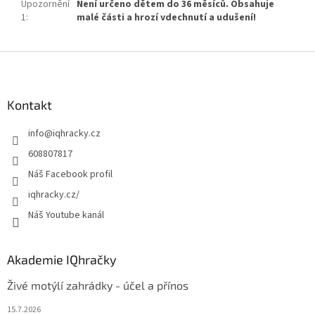
Upozornění
Není určeno dětem do 36 měsíců. Obsahuje
1
:
malé části a hrozí vdechnutí a udušení!
Z
á
p
a
Kontakt
t
info
@
iqhracky.cz
í
608807817
Náš Facebook profil
iqhracky.cz/
Náš Youtube kanál
Akademie IQhračky
Živé motýlí zahrádky - účel a přínos
15.7.2026