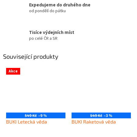
Expedujeme do druhého dne
od pondělí do pátku
Tisíce výdejních míst
po celé ČR a SR
Související produkty
Akce
549 Kč
–9 %
549 Kč
–3 %
BUKI Letecká věda
BUKI Raketová věda