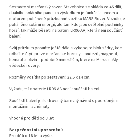
Sestavte si marťanský rover. Stavebnice se skládá ze 46 dílů,
duálního solárního panelu a výsledkem je funkční sluncem a
motorem poháněné průzkumné vozítko MARS Rover. Vozidlo je
poháněno solární energií, ale tam kde jsou světelné podmínky
horší, tak může běžet i na baterii LR06-AA, která není součástí
balení.
Svůj průzkum posuňte ještě dále a vykopejte blok sádry, kde
odhalíte čtyři pravé marťanské horniny – andezit, magnetit,
hematit a olivín – podobné minerálům, které na Marsu našly
vědecké rovery.
Rozměry vozítka po sestavení: 22,5 x 14 cm.
Vyžaduje: 1x baterie LR06-AA není součástí balení.
Součástí balení je ilustrovaný barevný návod s podrobnými
montážními schématy.
Vhodné pro děti od 8 let.
Bezpečnostní upozornění:
Pro děti od 8 let a výše.