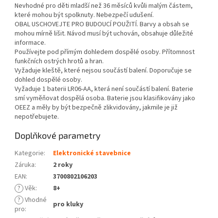
Nevhodné pro děti mladší než 36 měsíců kvůli malým částem,
které mohou být spolknuty. Nebezpečí udušení.
OBAL USCHOVEJTE PRO BUDOUCÍ POUŽITÍ. Barvy a obsah se
mohou mírně lišit. Návod musí být uchován, obsahuje důležité
informace.
Používejte pod přímým dohledem dospělé osoby. Přítomnost
funkčních ostrých hrotů a hran.
Vyžaduje kleště, které nejsou součástí balení. Doporučuje se
dohled dospělé osoby.
Vyžaduje 1 baterii LR06-AA, která není součástí balení. Baterie
smí vyměňovat dospělá osoba. Baterie jsou klasifikovány jako
OEEZ a měly by být bezpečně zlikvidovány, jakmile je již
nepotřebujete.
Doplňkové parametry
Kategorie
:
Elektronické stavebnice
Záruka
:
2 roky
EAN
:
3700802106203
?
Věk
:
8+
?
Vhodné
pro kluky
pro
: