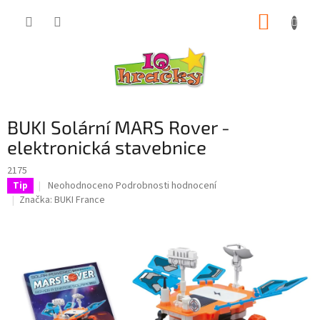
Přejít
NÁKUP
na
obsah
KOŠÍK
BUKI Solární MARS Rover -
elektronická stavebnice
2175
Průměrné
Neohodnoceno
Podrobnosti hodnocení
Tip
hodnocení
Značka:
BUKI France
produktu
je
0,0
z
5
hvězdiček.