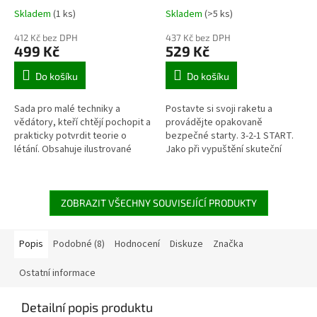
Skladem
(1 ks)
Skladem
(>5 ks)
412 Kč bez DPH
437 Kč bez DPH
499 Kč
529 Kč
Do košíku
Do košíku
Sada pro malé techniky a
Postavte si svoji raketu a
vědátory, kteří chtějí pochopit a
provádějte opakovaně
prakticky potvrdit teorie o
bezpečné starty. 3-2-1 START.
létání. Obsahuje ilustrované
Jako při vypuštění skuteční
instrukce s vědeckými
rakety. Připravte si palivo
aktivitami zaměřenými na let a...
pomocí dodaných přísad,
nasaďte...
ZOBRAZIT VŠECHNY SOUVISEJÍCÍ PRODUKTY
Popis
Podobné (8)
Hodnocení
Diskuze
Značka
Ostatní informace
Detailní popis produktu