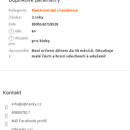
Kategorie
:
Elektronické stavebnice
Záruka
:
2 roky
EAN
:
8595142719320
?
Věk
:
6+
?
Vhodné
pro kluky
pro
:
Upozornění
Není určeno dětem do 36 měsíců. Obsahuje
1
:
malé části a hrozí vdechnutí a udušení!
Z
á
p
a
Kontakt
t
info
@
iqhracky.cz
í
608807817
Náš Facebook profil
iqhracky.cz/