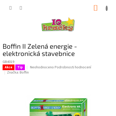
Přejít
NÁKUP
na
obsah
KOŠÍK
Boffin II Zelená energie -
elektronická stavebnice
GB4019
Průměrné
Neohodnoceno
Podrobnosti hodnocení
Akce
Tip
hodnocení
Značka:
Boffin
produktu
je
0,0
z
5
hvězdiček.