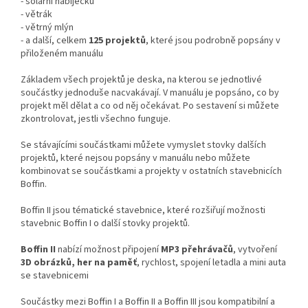
- solární nabíječku
- větrák
- větrný mlýn
- a další, celkem
125 projektů
, které jsou podrobně popsány v
přiloženém manuálu
Základem všech projektů je deska, na kterou se jednotlivé
součástky jednoduše nacvakávají. V manuálu je popsáno, co by
projekt měl dělat a co od něj očekávat. Po sestavení si můžete
zkontrolovat, jestli všechno funguje.
Se stávajícími součástkami můžete vymyslet stovky dalších
projektů, které nejsou popsány v manuálu nebo můžete
kombinovat se součástkami a projekty v ostatních stavebnicích
Boffin.
Boffin II jsou tématické stavebnice, které rozšiřují možnosti
stavebnic Boffin I o další stovky projektů.
Boffin II
nabízí možnost připojení
MP3 přehrávačů
, vytvoření
3D obrázků, her na paměť
, rychlost, spojení letadla a mini auta
se stavebnicemi
Součástky mezi Boffin I a Boffin II a Boffin III jsou kompatibilní a