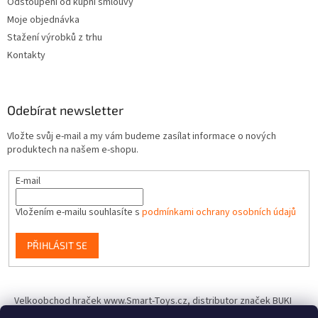
Odstoupení od kupní smlouvy
Moje objednávka
Stažení výrobků z trhu
Kontakty
Odebírat newsletter
Vložte svůj e-mail a my vám budeme zasílat informace o nových
produktech na našem e-shopu.
E-mail
Vložením e-mailu souhlasíte s
podmínkami ochrany osobních údajů
PŘIHLÁSIT SE
Velkoobchod hraček www.Smart-Toys.cz, distributor značek BUKI
France, Brainstorm Toys, Insect Lore, World Alive, T.A.O.S. a dalších