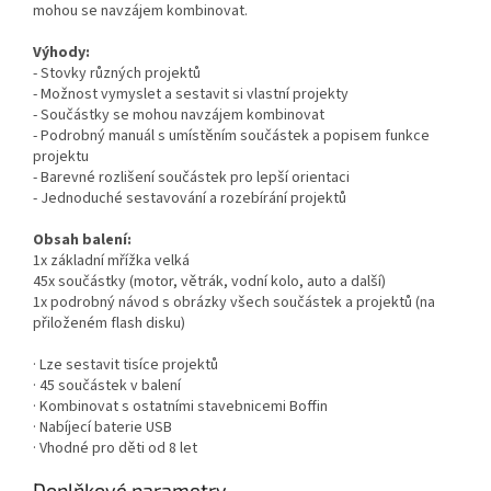
mohou se navzájem kombinovat.
Výhody:
- Stovky různých projektů
- Možnost vymyslet a sestavit si vlastní projekty
- Součástky se mohou navzájem kombinovat
- Podrobný manuál s umístěním součástek a popisem funkce
projektu
- Barevné rozlišení součástek pro lepší orientaci
- Jednoduché sestavování a rozebírání projektů
Obsah balení:
1x základní mřížka velká
45x součástky (motor, větrák, vodní kolo, auto a další)
1x podrobný návod s obrázky všech součástek a projektů (na
přiloženém flash disku)
· Lze sestavit tisíce projektů
· 45 součástek v balení
· Kombinovat s ostatními stavebnicemi Boffin
· Nabíjecí baterie USB
· Vhodné pro děti od 8 let
Doplňkové parametry