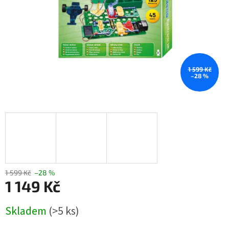
1 599 Kč
–28 %
1 599 Kč
–28 %
1 149 Kč
Měrná
Skladem
(>5 ks)
cena: