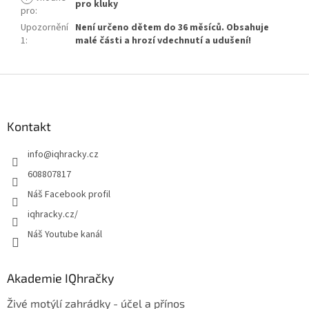
pro kluky
pro
:
Upozornění
Není určeno dětem do 36 měsíců. Obsahuje
1
:
malé části a hrozí vdechnutí a udušení!
Z
á
p
a
Kontakt
t
info
@
iqhracky.cz
í
608807817
Náš Facebook profil
iqhracky.cz/
Náš Youtube kanál
Akademie IQhračky
Živé motýlí zahrádky - účel a přínos