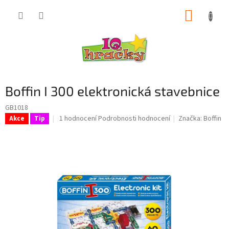
Přejít
NÁKUP
na
obsah
KOŠÍK
Boffin I 300 elektronická stavebnice
GB1018
Průměrné
1 hodnocení
Podrobnosti hodnocení
Značka:
Boffin
Akce
Tip
hodnocení
produktu
je
5,0
z
5
hvězdiček.