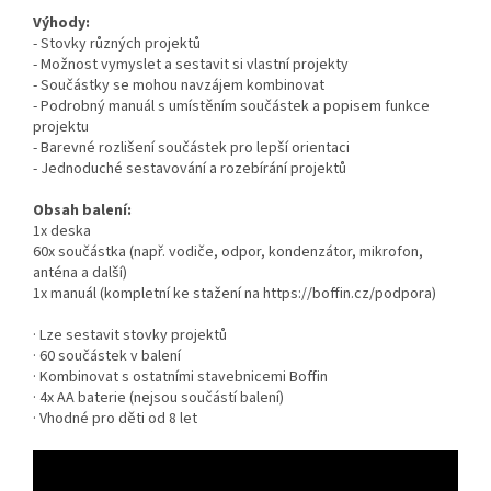
Výhody:
- Stovky různých projektů
- Možnost vymyslet a sestavit si vlastní projekty
- Součástky se mohou navzájem kombinovat
- Podrobný manuál s umístěním součástek a popisem funkce
projektu
- Barevné rozlišení součástek pro lepší orientaci
- Jednoduché sestavování a rozebírání projektů
Obsah balení:
1x deska
60x součástka (např. vodiče, odpor, kondenzátor, mikrofon,
anténa a další)
1x manuál (kompletní ke stažení na https://boffin.cz/podpora)
· Lze sestavit stovky projektů
· 60 součástek v balení
· Kombinovat s ostatními stavebnicemi Boffin
· 4x AA baterie (nejsou součástí balení)
· Vhodné pro děti od 8 let