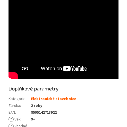
Doplňkové parametry
Kategorie
:
Elektronické stavebnice
Záruka
:
2 roky
EAN
:
8595142713922
?
Věk
:
9+
?
Vhodné