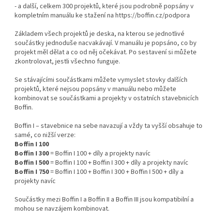
- a další, celkem 300 projektů, které jsou podrobně popsány v
kompletním manuálu ke stažení na https://boffin.cz/podpora
Základem všech projektů je deska, na kterou se jednotlivé
součástky jednoduše nacvakávají. V manuálu je popsáno, co by
projekt měl dělat a co od něj očekávat. Po sestavení si můžete
zkontrolovat, jestli všechno funguje.
Se stávajícími součástkami můžete vymyslet stovky dalších
projektů, které nejsou popsány v manuálu nebo můžete
kombinovat se součástkami a projekty v ostatních stavebnicích
Boffin.
Boffin I – stavebnice na sebe navazují a vždy ta vyšší obsahuje to
samé, co nižší verze:
Boffin I 100
Boffin I 300
= Boffin I 100 + díly a projekty navíc
Boffin I 500
= Boffin I 100 + Boffin I 300 + díly a projekty navíc
Boffin I 750
= Boffin I 100 + Boffin I 300 + Boffin I 500 + díly a
projekty navíc
Součástky mezi Boffin I a Boffin II a Boffin III jsou kompatibilní a
mohou se navzájem kombinovat.