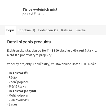
Tisíce výdejních míst
po celé ČR a SR
Popis
Podobné (8)
Hodnocení (1)
Diskuze
Značka
Detailní popis produktu
Elektronická stavebnice
Boffin I 300
obsahuje
60 součástek
, z
nichž lze postavit tyto projekty:
Všechny projekty (i součástky) ze stavebnice Boffin I 100 a dále
-
Detektor lži
- Rádio
- Vodní poplach
-
Měřič tlaku
-
Detektor pohybu
- Měřič odporu
- Zvukovou vlnu
-
Laser