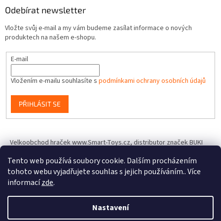
Odebírat newsletter
Vložte svůj e-mail a my vám budeme zasílat informace o nových
produktech na našem e-shopu.
E-mail
Vložením e-mailu souhlasíte s
podmínkami ochrany osobních údajů
PŘIHLÁSIT SE
Velkoobchod hraček www.Smart-Toys.cz, distributor značek BUKI
France, Brainstorm Toys, Insect Lore, World Alive, T.A.O.S. a dalších
Tento web používá soubory cookie. Dalším procházením
tohoto webu vyjadřujete souhlas s jejich používáním.. Více
informací
zde
.
Vytvořil Shoptet
Nastavení