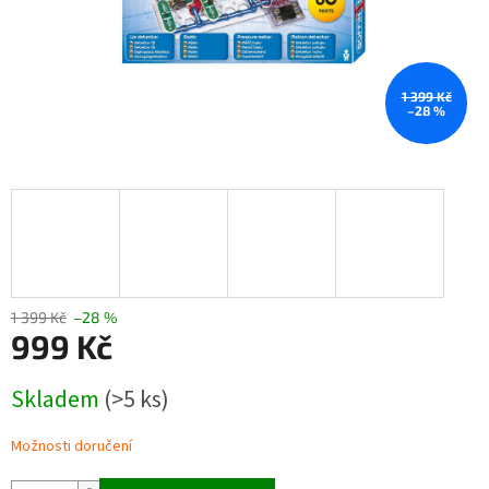
1 399 Kč
–28 %
1 399 Kč
–28 %
999 Kč
Měrná
Skladem
(>5 ks)
cena:
Možnosti doručení