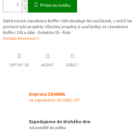
Přidat do košíku
Elektronická stavebnice Boffin I 300 obsahuje 60 součástek, z nichž lze
postavit tyto projekty: Všechny projekty (i součástky) ze stavebnice
Boffin I 100 a dále - Detektor lži - Rádi
Detailní informace
ZEPTAT SE
HLÍDAT
SDÍLET
Doprava ZDARMA
na odjednávky od 2000,- Kč*
Expedujeme do druhého dne
od pondělí do pátku