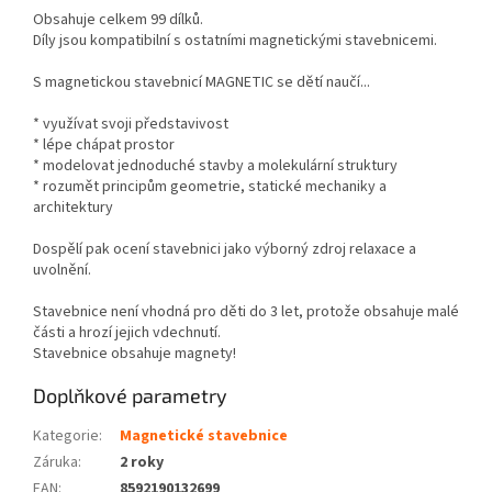
Obsahuje celkem 99 dílků.
Díly jsou kompatibilní s ostatními magnetickými stavebnicemi.
S magnetickou stavebnicí MAGNETIC se dětí naučí...
* využívat svoji představivost
* lépe chápat prostor
* modelovat jednoduché stavby a molekulární struktury
* rozumět principům geometrie, statické mechaniky a
architektury
Dospělí pak ocení stavebnici jako výborný zdroj relaxace a
uvolnění.
Stavebnice není vhodná pro děti do 3 let, protože obsahuje malé
části a hrozí jejich vdechnutí.
Stavebnice obsahuje magnety!
Doplňkové parametry
Kategorie
:
Magnetické stavebnice
Záruka
:
2 roky
EAN
:
8592190132699