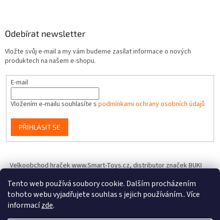
Odebírat newsletter
Vložte svůj e-mail a my vám budeme zasílat informace o nových
produktech na našem e-shopu.
E-mail
Vložením e-mailu souhlasíte s
podmínkami ochrany osobních údajů
PŘIHLÁSIT SE
Velkoobchod hraček www.Smart-Toys.cz, distributor značek BUKI
France, Brainstorm Toys, Insect Lore, World Alive, T.A.O.S. a dalších
Tento web používá soubory cookie. Dalším procházením
tohoto webu vyjadřujete souhlas s jejich používáním.. Více
informací
zde
.