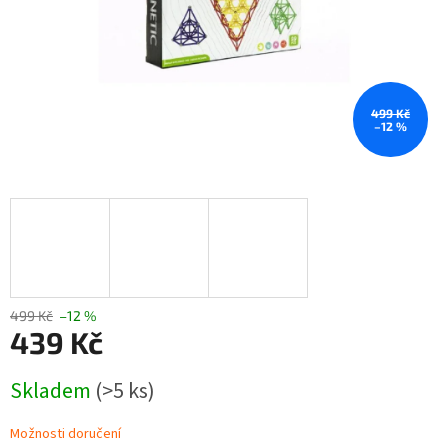
499 Kč
–12 %
499 Kč
–12 %
439 Kč
Měrná
Skladem
(>5 ks)
cena:
Možnosti doručení