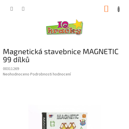
Přejít
NÁKUP
na
obsah
KOŠÍK
Magnetická stavebnice MAGNETIC
99 dílků
00311269
Průměrné
Neohodnoceno
Podrobnosti hodnocení
hodnocení
produktu
je
0,0
z
5
hvězdiček.