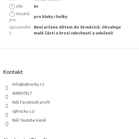
?
Věk
:
6+
?
Vhodné
pro kluky i holky
pro
:
Upozornění
Není určeno dětem do 36 měsíců. Obsahuje
1
:
malé části a hrozí vdechnutí a udušení!
Z
á
p
a
Kontakt
t
info
@
iqhracky.cz
í
608807817
Náš Facebook profil
iqhracky.cz/
Náš Youtube kanál