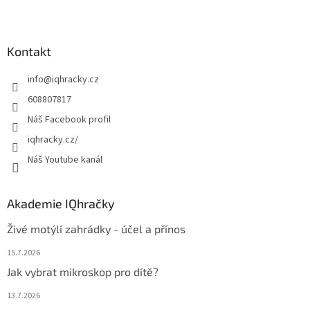
Z
á
p
a
Kontakt
t
info
@
iqhracky.cz
í
608807817
Náš Facebook profil
iqhracky.cz/
Náš Youtube kanál
Akademie IQhračky
Živé motýlí zahrádky - účel a přínos
15.7.2026
Jak vybrat mikroskop pro dítě?
13.7.2026