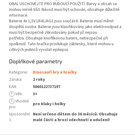
OBAL USCHOVEJTE PRO BUDOUCÍ POUŽITÍ. Barvy a obsah se
mohou mírně lišit. Návod musí být uchován, obsahuje důležité
informace.
Baterie 4x 1,5V LR41/AG3 jsou součástí. Baterie musí měnit
dospělá osoba. Baterie jsou klasifikovány jako elektroodpad a
musí být bezpečně zlikvidovány pokud již nejsou
potřeba. Obsahuje knoflíkovou baterii, nebezpečné při
spolknutí. Tato hračka produkuje záblesky, které mohou u
citlivých jedinců vyvolat epilepsii.
Doplňkové parametry
Kategorie
:
Dinosauří hry a hračky
Záruka
:
2 roky
EAN
:
5060122737197
?
Věk
:
3+
?
Vhodné
pro kluky i holky
pro
:
Upozornění
Není určeno dětem do 36 měsíců. Obsahuje
1
:
malé části a hrozí vdechnutí a udušení!