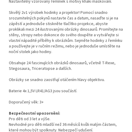
Nastavitelný vzorovaný řemínek s motivy khaki maskování.
Skvělý 2v1 výrobek hodinky a projektor! Pomocí snadno
srozumitelných pokynů nastavte čas a datum, nasaďte si je na
zápěstí a jednoduše stiskněte tlačítko projekce, abyste
proklikali mezi 24 ilustrovanými obrázky dinosaurů. Promítejte na
stěny, stropy nebo dokonce do svého doupěte a vytvářejte si
vlastní nápadité příběhy k obrázkům. Sejměte hodinky z řemínku
a používejte je v ručním režimu, nebo je jednoduše umístěte na
noční stolek jako hodiny.
Obsahuje 24 fascinujících obrázků dinosaurů, včetně T-Rexe,
Stegosaura, Triceratopse a dalších.
Obrázky se snadno zaostřují otáčením hlavy objektivu.
Baterie 4x 1,5V LR41/AG3 jsou součástí.
Doporučený věk: 3+
Bezpečnostní upozornění:
Pro děti od 3 let a výše.
Nevhodné pro děti mladší než 36 měsíců kvůli malým částem,
které mohou být spolknuty. Nebezpečí udušení.