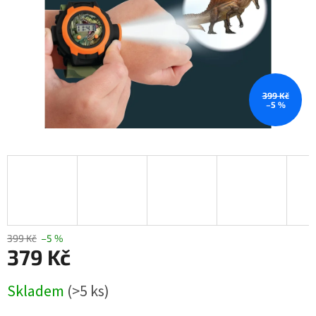
399 Kč
–5 %
399 Kč
–5 %
379 Kč
Měrná
Skladem
(>5 ks)
cena: