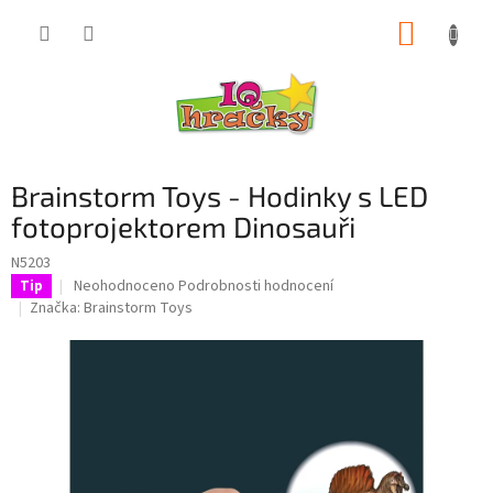
Přejít
NÁKUP
na
obsah
KOŠÍK
Brainstorm Toys - Hodinky s LED
fotoprojektorem Dinosauři
N5203
Průměrné
Neohodnoceno
Podrobnosti hodnocení
Tip
hodnocení
Značka:
Brainstorm Toys
produktu
je
0,0
z
5
hvězdiček.