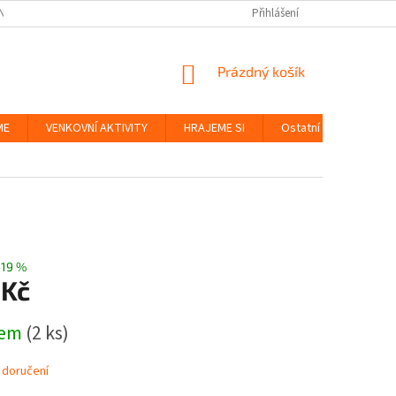
NKY
BEZPEČNOST HRAČEK A UDRŽITELNOST
Přihlášení
ZÁSADY OCHRANY OS
NÁKUPNÍ
Prázdný košík
KOŠÍK
ME
VENKOVNÍ AKTIVITY
HRAJEME SI
Ostatní
Značky
–19 %
 Kč
dem
(2 ks)
 doručení