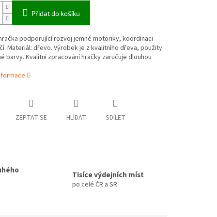
Přidat do košíku
račka podporující rozvoj jemné motoriky, koordinaci
čí. Materiál: dřevo. Výrobek je z kvalitního dřeva, použity
 barvy. Kvalitní zpracování hračky zaručuje dlouhou
informace
ZEPTAT SE
HLÍDAT
SDÍLET
uhého
Tisíce výdejních míst
po celé ČR a SR