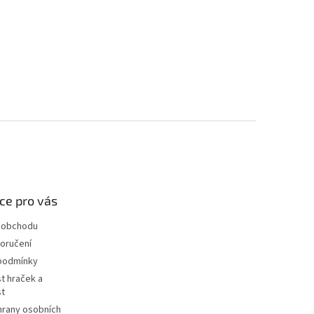
ce pro vás
 obchodu
oručení
podmínky
t hraček a
st
hrany osobních