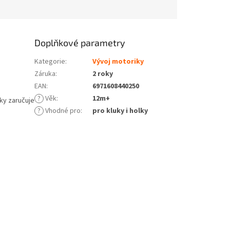
Doplňkové parametry
Kategorie
:
Vývoj motoriky
Záruka
:
2 roky
EAN
:
6971608440250
?
Věk
:
12m+
čky zaručuje
?
Vhodné pro
:
pro kluky i holky