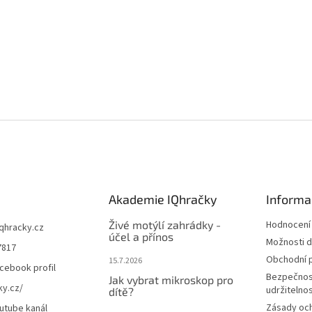
Akademie IQhračky
Informa
Živé motýlí zahrádky -
Hodnocení
iqhracky.cz
účel a přínos
Možnosti d
7817
Obchodní 
15.7.2026
cebook profil
Bezpečnos
Jak vybrat mikroskop pro
ky.cz/
udržitelno
dítě?
Zásady oc
utube kanál