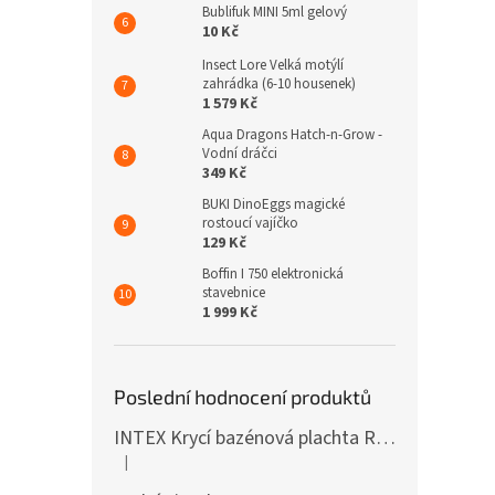
Bublifuk MINI 5ml gelový
10 Kč
Insect Lore Velká motýlí
zahrádka (6-10 housenek)
1 579 Kč
Aqua Dragons Hatch-n-Grow -
Vodní dráčci
349 Kč
BUKI DinoEggs magické
rostoucí vajíčko
129 Kč
Boffin I 750 elektronická
stavebnice
1 999 Kč
Poslední hodnocení produktů
INTEX Krycí bazénová plachta Round 305cm 28030
|
Hodnocení produktu je 5 z 5 hvězdiček.