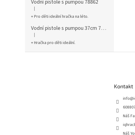
Vodní pistole s pumpou 78862
|
Hodnocení produktu je 5 z 5 hvězdiček.
+ Pro děti ideální hračka na léto.
Vodní pistole s pumpou 37cm 78961
|
Hodnocení produktu je 5 z 5 hvězdiček.
+ Hračka pro děti ideální.
Z
á
p
a
t
Kontakt
í
info
@
60880
Náš Fa
iqhrac
Náš Yo