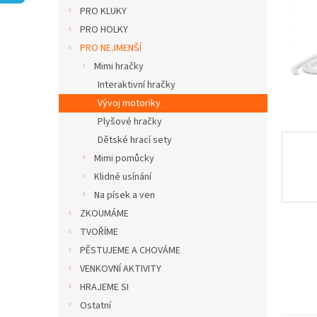
n
PRO KLUKY
e
PRO HOLKY
l
PRO NEJMENŠÍ
Mimi hračky
Interaktivní hračky
Vývoj motoriky
Plyšové hračky
Dětské hrací sety
Mimi pomůcky
Klidné usínání
Na písek a ven
ZKOUMÁME
TVOŘÍME
PĚSTUJEME A CHOVÁME
VENKOVNÍ AKTIVITY
HRAJEME SI
Ostatní