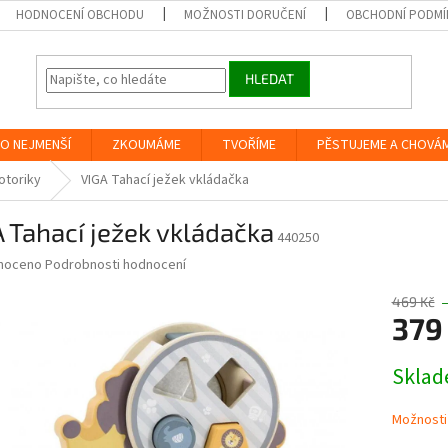
HODNOCENÍ OBCHODU
MOŽNOSTI DORUČENÍ
OBCHODNÍ PODMÍ
HLEDAT
O NEJMENŠÍ
ZKOUMÁME
TVOŘÍME
PĚSTUJEME A CHOVÁ
otoriky
VIGA Tahací ježek vkládačka
 Tahací ježek vkládačka
440250
né
noceno
Podrobnosti hodnocení
ní
u
469 Kč
379
Měrná
Skla
cena:
ek.
Možnosti