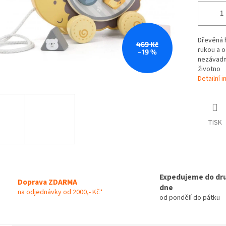
Dřevěná h
469 Kč
rukou a o
–19 %
nezávadné
životno
Detailní 
TISK
Expedujeme do dr
Doprava ZDARMA
dne
na odjednávky od 2000,- Kč*
od pondělí do pátku