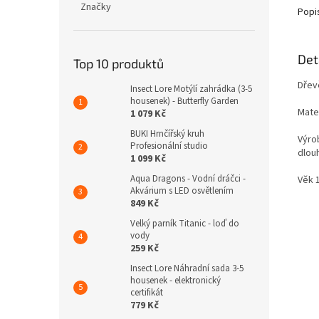
Značky
Popi
Det
Top 10 produktů
Dřev
Insect Lore Motýlí zahrádka (3-5
housenek) - Butterfly Garden
Mater
1 079 Kč
BUKI Hrnčířský kruh
Výrob
Profesionální studio
dlou
1 099 Kč
Aqua Dragons - Vodní dráčci -
Věk 
Akvárium s LED osvětlením
849 Kč
Velký parník Titanic - loď do
vody
259 Kč
Insect Lore Náhradní sada 3-5
housenek - elektronický
certifikát
779 Kč