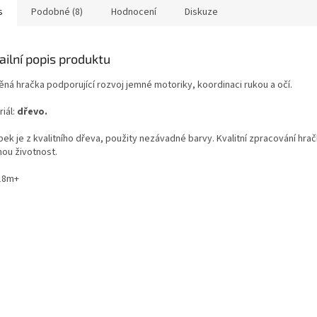
s
Podobné (8)
Hodnocení
Diskuze
ailní popis produktu
ěná hračka podporující rozvoj jemné motoriky, koordinaci rukou a očí.
iál:
dřevo.
ek je z kvalitního dřeva, použity nezávadné barvy. Kvalitní zpracování hra
hou životnost.
18m+