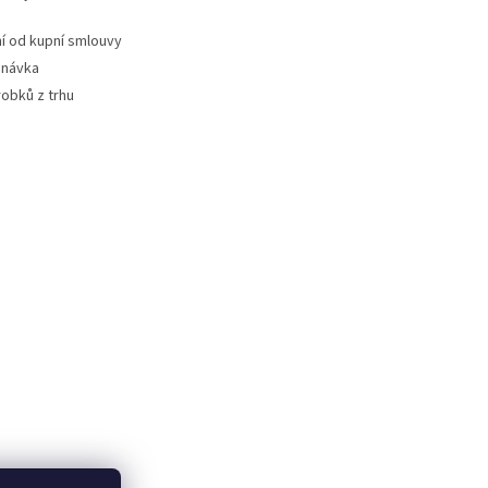
 od kupní smlouvy
dnávka
robků z trhu