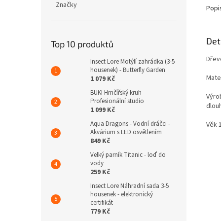
Značky
Popi
Det
Top 10 produktů
Dřev
Insect Lore Motýlí zahrádka (3-5
housenek) - Butterfly Garden
Mater
1 079 Kč
BUKI Hrnčířský kruh
Výrob
Profesionální studio
dlou
1 099 Kč
Aqua Dragons - Vodní dráčci -
Věk 
Akvárium s LED osvětlením
849 Kč
Velký parník Titanic - loď do
vody
259 Kč
Insect Lore Náhradní sada 3-5
housenek - elektronický
certifikát
779 Kč