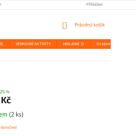
NKY
BEZPEČNOST HRAČEK A UDRŽITELNOST
Přihlášení
ZÁSADY OCHRANY OS
NÁKUPNÍ
Prázdný košík
KOŠÍK
ME
VENKOVNÍ AKTIVITY
HRAJEME SI
Ostatní
Značky
25 %
 Kč
dem
(2 ks)
 doručení