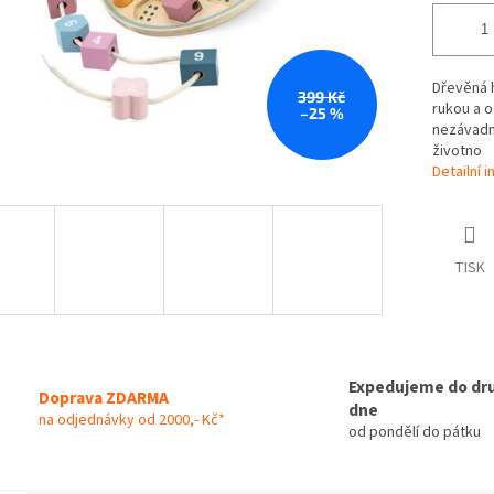
Dřevěná h
399 Kč
rukou a o
–25 %
nezávadné
životno
Detailní 
TISK
Expedujeme do dr
Doprava ZDARMA
dne
na odjednávky od 2000,- Kč*
od pondělí do pátku