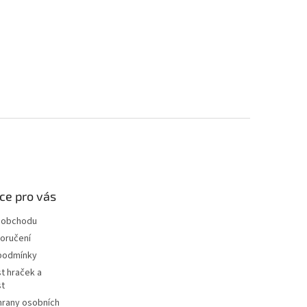
ce pro vás
 obchodu
oručení
podmínky
t hraček a
st
hrany osobních