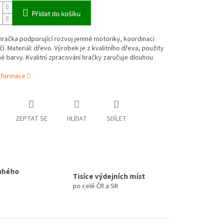
Přidat do košíku
račka podporující rozvoj jemné motoriky, koordinaci
čí. Materiál: dřevo. Výrobek je z kvalitního dřeva, použity
 barvy. Kvalitní zpracování hračky zaručuje dlouhou
informace
ZEPTAT SE
HLÍDAT
SDÍLET
uhého
Tisíce výdejních míst
po celé ČR a SR