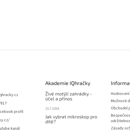
Akademie IQhračky
Informa
Živé motýlí zahrádky -
Hodnocení
iqhracky.cz
účel a přínos
Možnosti d
7817
Obchodní 
15.7.2026
cebook profil
Bezpečnos
Jak vybrat mikroskop pro
ky.cz/
udržitelno
dítě?
Zásady oc
utube kanál