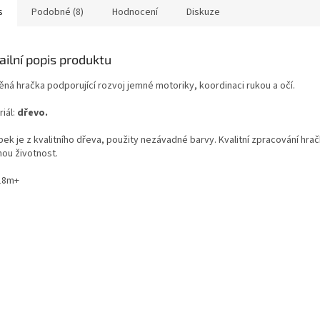
s
Podobné (8)
Hodnocení
Diskuze
ailní popis produktu
ěná hračka podporující rozvoj jemné motoriky, koordinaci rukou a očí.
iál:
dřevo.
ek je z kvalitního dřeva, použity nezávadné barvy. Kvalitní zpracování hra
hou životnost.
18m+