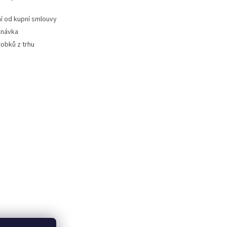
 od kupní smlouvy
dnávka
robků z trhu