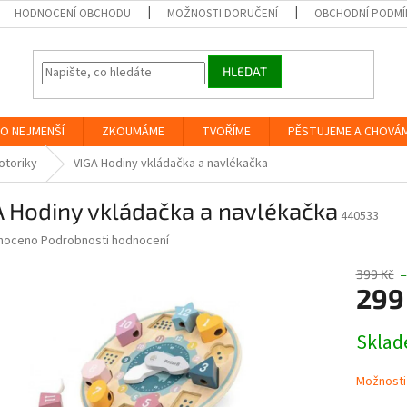
HODNOCENÍ OBCHODU
MOŽNOSTI DORUČENÍ
OBCHODNÍ PODMÍ
HLEDAT
O NEJMENŠÍ
ZKOUMÁME
TVOŘÍME
PĚSTUJEME A CHOVÁ
otoriky
VIGA Hodiny vkládačka a navlékačka
 Hodiny vkládačka a navlékačka
440533
né
noceno
Podrobnosti hodnocení
ní
u
399 Kč
–
299
Měrná
Skla
cena:
ek.
Možnosti