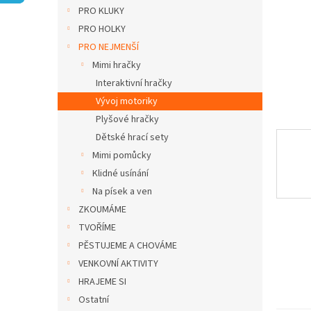
n
PRO KLUKY
e
PRO HOLKY
l
PRO NEJMENŠÍ
Mimi hračky
Interaktivní hračky
Vývoj motoriky
Plyšové hračky
Dětské hrací sety
Mimi pomůcky
Klidné usínání
Na písek a ven
ZKOUMÁME
TVOŘÍME
PĚSTUJEME A CHOVÁME
VENKOVNÍ AKTIVITY
HRAJEME SI
Ostatní