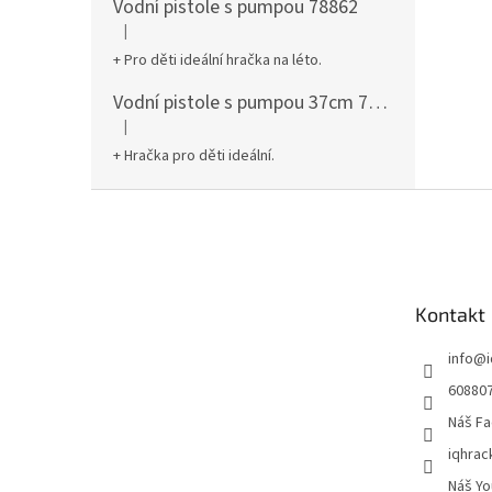
Vodní pistole s pumpou 78862
|
Hodnocení produktu je 5 z 5 hvězdiček.
+ Pro děti ideální hračka na léto.
Vodní pistole s pumpou 37cm 78961
|
Hodnocení produktu je 5 z 5 hvězdiček.
+ Hračka pro děti ideální.
Z
á
p
a
t
Kontakt
í
info
@
60880
Náš Fa
iqhrac
Náš Yo