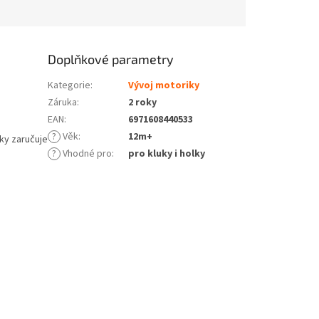
Doplňkové parametry
Kategorie
:
Vývoj motoriky
Záruka
:
2 roky
EAN
:
6971608440533
?
Věk
:
12m+
čky zaručuje
?
Vhodné pro
:
pro kluky i holky