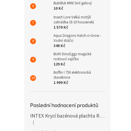
Bublifuk MINI 5ml gelový
10 Kč
Insect Lore Velká motýlí
zahrádka (6-10 housenek)
1 579 Kč
Aqua Dragons Hatch-n-Grow -
Vodní dráčci
349 Kč
BUKI DinoEggs magické
rostoucí vajíčko
129 Kč
Boffin I 750 elektronická
stavebnice
1 999 Kč
Poslední hodnocení produktů
INTEX Krycí bazénová plachta Round 305cm 28030
|
Hodnocení produktu je 5 z 5 hvězdiček.