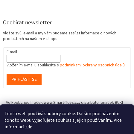
Odebírat newsletter
Vložte svůj e-mail a my vám budeme zasílat informace o nových
produktech na našem e-shopu.
E-mail
Vložením e-mailu souhlasíte s
podmínkami ochrany osobních údajů
PŘIHLÁSIT SE
Velkoobchod hraček www.Smart-Toys.cz, distributor značek BUKI
France, Brainstorm Toys, Insect Lore, World Alive, T.A.O.S. a dalších
Tento web používá soubory cookie. Dalším procházením
tohoto webu vyjadřujete souhlas s jejich používáním.. Více
informací
zde
.