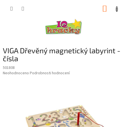
Přejít
NÁKUP
na
obsah
KOŠÍK
VIGA Dřevěný magnetický labyrint -
čísla
501808
Průměrné
Neohodnoceno
Podrobnosti hodnocení
hodnocení
produktu
je
0,0
z
5
hvězdiček.