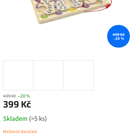
499 Kč
–20 %
499 Kč
–20 %
399 Kč
Měrná
Skladem
(>5 ks)
cena:
Možnosti doručení