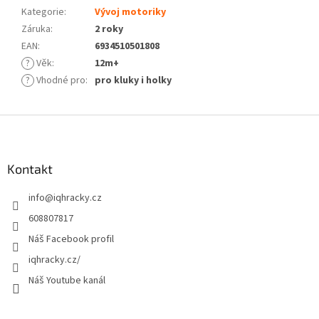
Kategorie
:
Vývoj motoriky
Záruka
:
2 roky
EAN
:
6934510501808
?
Věk
:
12m+
?
Vhodné pro
:
pro kluky i holky
Z
á
p
a
Kontakt
t
info
@
iqhracky.cz
í
608807817
Náš Facebook profil
iqhracky.cz/
Náš Youtube kanál