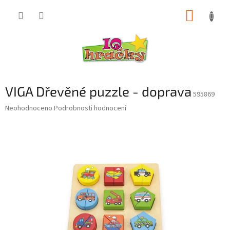
Přejít
NÁKUP
na
obsah
KOŠÍK
VIGA Dřevěné puzzle - doprava
595869
Průměrné
Neohodnoceno
Podrobnosti hodnocení
hodnocení
produktu
je
0,0
z
5
hvězdiček.