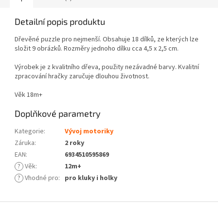
Detailní popis produktu
Dřevěné puzzle pro nejmenší. Obsahuje 18 dílků, ze kterých lze
složit 9 obrázků. Rozměry jednoho dílku cca 4,5 x 2,5 cm.
Výrobek je z kvalitního dřeva, použity nezávadné barvy. Kvalitní
zpracování hračky zaručuje dlouhou životnost.
Věk 18m+
Doplňkové parametry
Kategorie
:
Vývoj motoriky
Záruka
:
2 roky
EAN
:
6934510595869
?
Věk
:
12m+
?
Vhodné pro
:
pro kluky i holky
Z
á