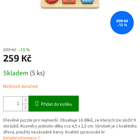
299 Kč
–13 %
299 Kč
–13 %
259 Kč
Měrná
Skladem
(5 ks)
cena:
Možnosti doručení
Přidat do košíku
Dřevěné puzzle pro nejmenší. Obsahuje 18 dílků, ze kterých lze složit 9
obrázků. Rozměry jednoho dílku cca 4,5 x 2,5 cm. Výrobek je z kvalitního
dřeva, použity nezávadné barvy. Kvalitní zpracování hr
Detailní informace