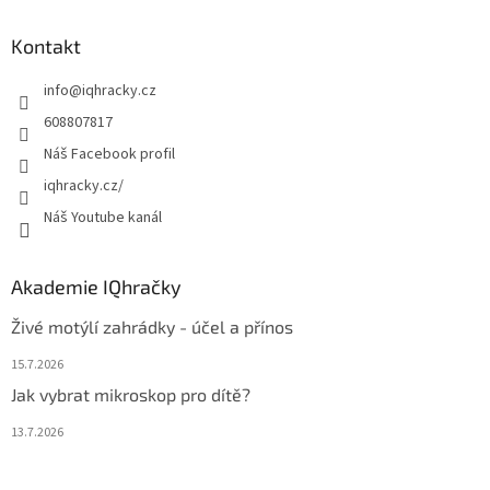
p
a
Kontakt
t
info
@
iqhracky.cz
í
608807817
Náš Facebook profil
iqhracky.cz/
Náš Youtube kanál
Akademie IQhračky
Živé motýlí zahrádky - účel a přínos
15.7.2026
Jak vybrat mikroskop pro dítě?
13.7.2026