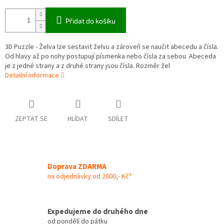
Přidat do košíku
3D Puzzle - Želva lze sestavit želvu a zároveň se naučit abecedu a čísla.
Od hlavy až po nohy postupují písmenka nebo čísla za sebou. Abeceda
je z jedné strany a z druhé strany jsou čísla. Rozměr žel
Detailní informace
ZEPTAT SE
HLÍDAT
SDÍLET
Doprava ZDARMA
na odjednávky od 2000,- Kč*
Expedujeme do druhého dne
od pondělí do pátku