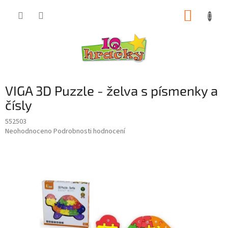
Přejít
NÁKUP
na
obsah
KOŠÍK
VIGA 3D Puzzle - želva s písmenky a
čísly
552503
Průměrné
Neohodnoceno
Podrobnosti hodnocení
hodnocení
produktu
je
0,0
z
5
hvězdiček.