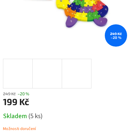
249 Kč
–20 %
249 Kč
–20 %
199 Kč
Měrná
Skladem
(5 ks)
cena:
Možnosti doručení