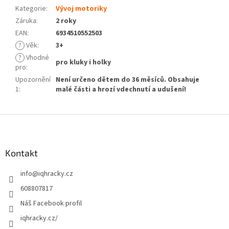
Kategorie
:
Vývoj motoriky
Záruka
:
2 roky
EAN
:
6934510552503
?
Věk
:
3+
?
Vhodné
pro kluky i holky
pro
:
Upozornění
Není určeno dětem do 36 měsíců. Obsahuje
1
:
malé části a hrozí vdechnutí a udušení!
Z
á
p
a
Kontakt
t
info
@
iqhracky.cz
í
608807817
Náš Facebook profil
iqhracky.cz/