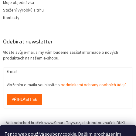
Moje objednávka
Stažení výrobků z trhu
Kontakty
Odebírat newsletter
Vložte svůj e-mail a my vám budeme zasílat informace o nových
produktech na našem e-shopu.
E-mail
Vložením e-mailu souhlasíte s
podmínkami ochrany osobních údajů
PŘIHLÁSIT SE
Velkoobchod hraček www.Smart-Toys.cz, distributor značek BUKI
France, Brainstorm Toys, Insect Lore, World Alive, T.A.O.S. a dalších
Tento web používá soubory cookie. Dalším procházením