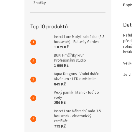
Značky
Popi
Det
Top 10 produktů
Nafu
Insect Lore Motýlí zahrádka (3-5
předp
housenek) - Butterfly Garden
rolni
1 079 Kč
hrát
BUKI Hrnčířský kruh
Profesionální studio
Velik
1 099 Kč
Aqua Dragons - Vodní dráčci -
Je vh
Akvárium s LED osvětlením
849 Kč
Velký parník Titanic - loď do
vody
259 Kč
Insect Lore Náhradní sada 3-5
housenek - elektronický
certifikát
779 Kč