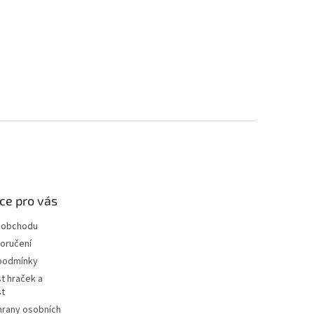
ce pro vás
 obchodu
oručení
podmínky
t hraček a
st
hrany osobních