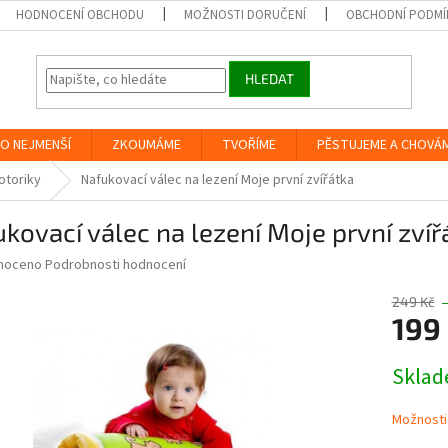
HODNOCENÍ OBCHODU
MOŽNOSTI DORUČENÍ
OBCHODNÍ PODMÍ
HLEDAT
O NEJMENŠÍ
ZKOUMÁME
TVOŘÍME
PĚSTUJEME A CHOVÁ
otoriky
Nafukovací válec na lezení Moje první zvířátka
kovací válec na lezení Moje první zvíř
né
noceno
Podrobnosti hodnocení
ní
u
249 Kč
199
Měrná
Skla
cena:
ek.
Možnosti