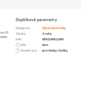
Doplňkové parametry
Kategorie
:
Vývoj motoriky
ou tři
Záruka
:
2 roky
vodním
EAN
:
8592190511005
?
Věk
:
6m+
?
Vhodné pro
:
pro kluky i holky