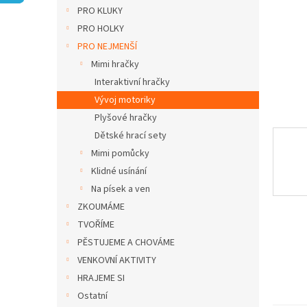
n
PRO KLUKY
e
PRO HOLKY
l
PRO NEJMENŠÍ
Mimi hračky
Interaktivní hračky
Vývoj motoriky
Plyšové hračky
Dětské hrací sety
Mimi pomůcky
Klidné usínání
Na písek a ven
ZKOUMÁME
TVOŘÍME
PĚSTUJEME A CHOVÁME
VENKOVNÍ AKTIVITY
HRAJEME SI
Ostatní