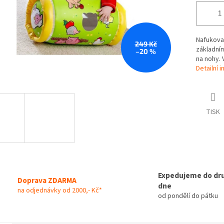
Nafukovac
249 Kč
základní
–20 %
na nohy. V
Detailní 
TISK
Expedujeme do dr
Doprava ZDARMA
dne
na odjednávky od 2000,- Kč*
od pondělí do pátku