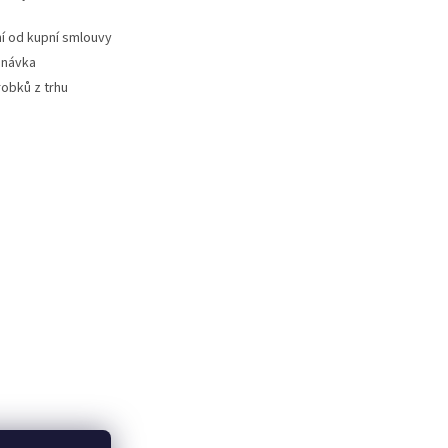
 od kupní smlouvy
dnávka
robků z trhu