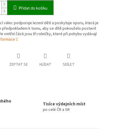
Přidat do košíku
í válec podporuje lezení dětí a poskytuje oporu, která je
m předpokladem k tomu, aby se dítě pokoušelo postavit
e vnitřní části jsou tři rolničky, které při pohybu vydávají
informace
ZEPTAT SE
HLÍDAT
SDÍLET
uhého
Tisíce výdejních míst
po celé ČR a SR