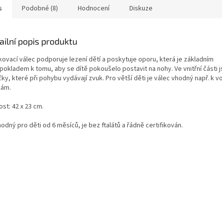
s
Podobné (8)
Hodnocení
Diskuze
ailní popis produktu
kovací válec podporuje lezení dětí a poskytuje oporu, která je základním
okladem k tomu, aby se dítě pokoušelo postavit na nohy. Ve vnitřní části js
čky, které při pohybu vydávají zvuk. Pro větší děti je válec vhodný např. k 
kám.
ost: 42 x 23 cm.
odný pro děti od 6 měsíců, je bez ftalátů a řádně certifikován.