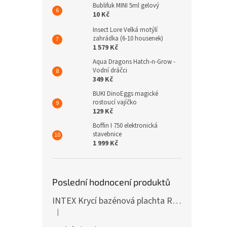
Bublifuk MINI 5ml gelový
10 Kč
Insect Lore Velká motýlí
zahrádka (6-10 housenek)
1 579 Kč
Aqua Dragons Hatch-n-Grow -
Vodní dráčci
349 Kč
BUKI DinoEggs magické
rostoucí vajíčko
129 Kč
Boffin I 750 elektronická
stavebnice
1 999 Kč
Poslední hodnocení produktů
INTEX Krycí bazénová plachta Round 305cm 28030
|
Hodnocení produktu je 5 z 5 hvězdiček.