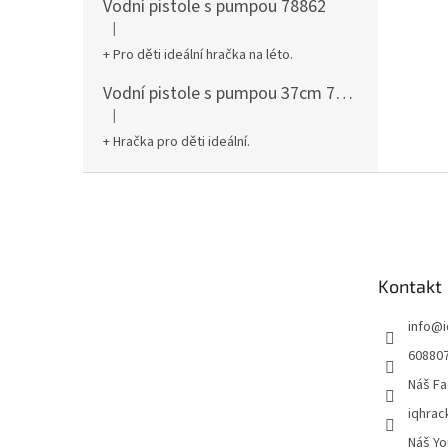
Vodní pistole s pumpou 78862
|
Hodnocení produktu je 5 z 5 hvězdiček.
+ Pro děti ideální hračka na léto.
Vodní pistole s pumpou 37cm 78961
|
Hodnocení produktu je 5 z 5 hvězdiček.
+ Hračka pro děti ideální.
Z
á
p
a
t
Kontakt
í
info
@
60880
Náš Fa
iqhrac
Náš Yo