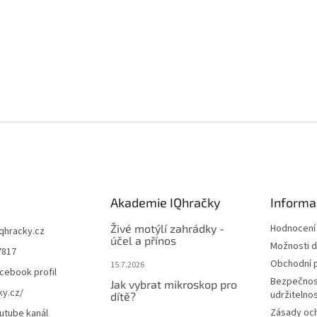
Akademie IQhračky
Informa
Živé motýlí zahrádky -
Hodnocení
iqhracky.cz
účel a přínos
Možnosti d
7817
Obchodní 
15.7.2026
cebook profil
Bezpečnos
Jak vybrat mikroskop pro
ky.cz/
udržitelno
dítě?
Zásady oc
utube kanál