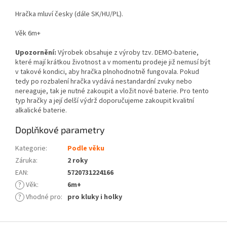
Hračka mluví česky (dále SK/HU/PL).
Věk 6m+
Upozornění:
Výrobek obsahuje z výroby tzv. DEMO-baterie,
které mají krátkou životnost a v momentu prodeje již nemusí být
v takové kondici, aby hračka plnohodnotně fungovala. Pokud
tedy po rozbalení hračka vydává nestandardní zvuky nebo
nereaguje, tak je nutné zakoupit a vložit nové baterie. Pro tento
typ hračky a její delší výdrž doporučujeme zakoupit kvalitní
alkalické baterie.
Doplňkové parametry
Kategorie
:
Podle věku
Záruka
:
2 roky
EAN
:
5720731224166
?
Věk
:
6m+
?
Vhodné pro
:
pro kluky i holky
Z