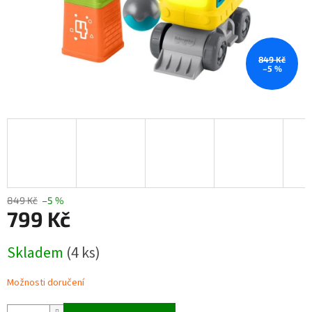
849 Kč
–5 %
849 Kč
–5 %
799 Kč
Měrná
Skladem
(4 ks)
cena:
Možnosti doručení