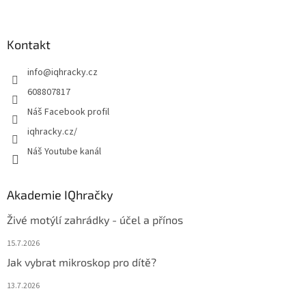
á
p
a
Kontakt
t
info
@
iqhracky.cz
í
608807817
Náš Facebook profil
iqhracky.cz/
Náš Youtube kanál
Akademie IQhračky
Živé motýlí zahrádky - účel a přínos
15.7.2026
Jak vybrat mikroskop pro dítě?
13.7.2026