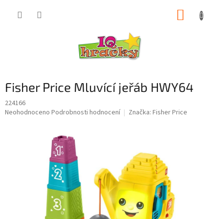
Přejít
NÁKUP
na
obsah
KOŠÍK
Fisher Price Mluvící jeřáb HWY64
224166
Průměrné
Neohodnoceno
Podrobnosti hodnocení
Značka:
Fisher Price
hodnocení
produktu
je
0,0
z
5
hvězdiček.