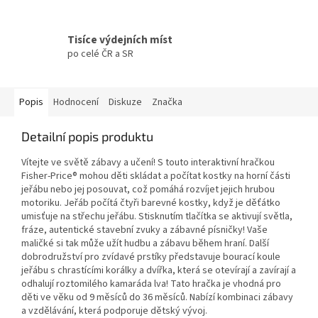
Tisíce výdejních míst
po celé ČR a SR
Popis
Hodnocení
Diskuze
Značka
Detailní popis produktu
Vítejte ve světě zábavy a učení! S touto interaktivní hračkou
Fisher-Price® mohou děti skládat a počítat kostky na horní části
jeřábu nebo jej posouvat, což pomáhá rozvíjet jejich hrubou
motoriku. Jeřáb počítá čtyři barevné kostky, když je děťátko
umisťuje na střechu jeřábu. Stisknutím tlačítka se aktivují světla,
fráze, autentické stavební zvuky a zábavné písničky! Vaše
maličké si tak může užít hudbu a zábavu během hraní. Další
dobrodružství pro zvídavé prstíky představuje bourací koule
jeřábu s chrastícími korálky a dvířka, která se otevírají a zavírají a
odhalují roztomilého kamaráda lva! Tato hračka je vhodná pro
děti ve věku od 9 měsíců do 36 měsíců. Nabízí kombinaci zábavy
a vzdělávání, která podporuje dětský vývoj.