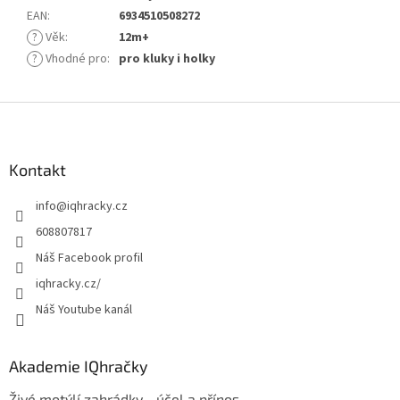
EAN
:
6934510508272
?
Věk
:
12m+
?
Vhodné pro
:
pro kluky i holky
Z
á
p
a
Kontakt
t
info
@
iqhracky.cz
í
608807817
Náš Facebook profil
iqhracky.cz/
Náš Youtube kanál
Akademie IQhračky
Živé motýlí zahrádky - účel a přínos