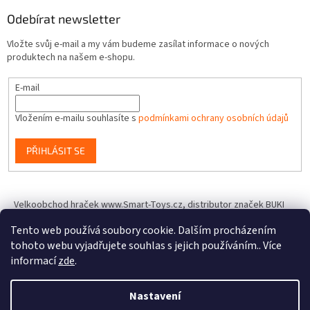
Odebírat newsletter
Vložte svůj e-mail a my vám budeme zasílat informace o nových
produktech na našem e-shopu.
E-mail
Vložením e-mailu souhlasíte s
podmínkami ochrany osobních údajů
PŘIHLÁSIT SE
Velkoobchod hraček www.Smart-Toys.cz, distributor značek BUKI
France, Brainstorm Toys, Insect Lore, World Alive, T.A.O.S. a dalších
Tento web používá soubory cookie. Dalším procházením
tohoto webu vyjadřujete souhlas s jejich používáním.. Více
informací
zde
.
Vytvořil Shoptet
Nastavení