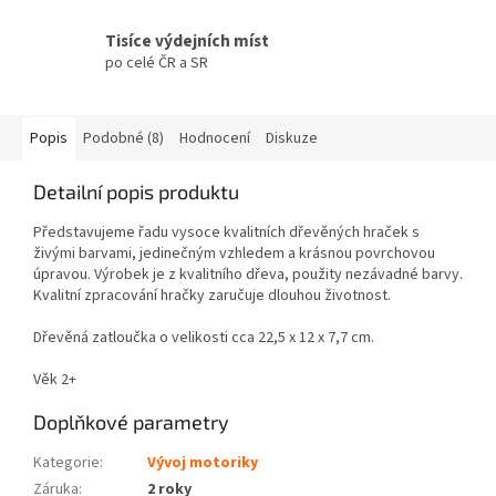
Tisíce výdejních míst
po celé ČR a SR
Popis
Podobné (8)
Hodnocení
Diskuze
Detailní popis produktu
Představujeme řadu vysoce kvalitních dřevěných hraček s
živými barvami, jedinečným vzhledem a krásnou povrchovou
úpravou. Výrobek je z kvalitního dřeva, použity nezávadné barvy.
Kvalitní zpracování hračky zaručuje dlouhou životnost.
Dřevěná zatloučka o velikosti cca 22,5 x 12 x 7,7 cm.
Věk 2+
Doplňkové parametry
Kategorie
:
Vývoj motoriky
Záruka
:
2 roky