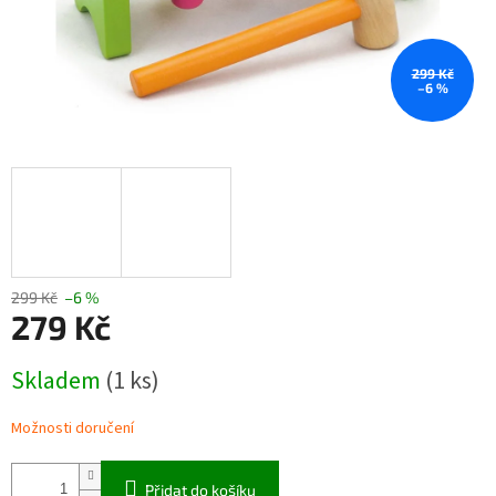
299 Kč
–6 %
299 Kč
–6 %
279 Kč
Měrná
Skladem
(1 ks)
cena:
Možnosti doručení
Přidat do košíku