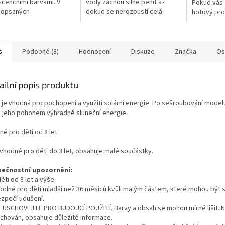
scenčními barvami. V
vody začnou silně pěnit až
Pokud vás z
popsaných
dokud se nerozpustí celá
hotový prod
mentech si vyzkoušíte
bomba. Sami si zvolíte barvu a
zvláštní te
t neviditelný nápis, ve
tvar a pomocí jednoduchého
sadou vyrob
tící lávovou lampu,...
návodu si...
s
Podobné (8)
Hodnocení
Diskuze
Značka
Os
ailní popis produktu
 je vhodná pro pochopení a využití solární energie. Po sešroubování mode
 jeho pohonem výhradně sluneční energie.
é pro děti od 8 let.
 vhodné pro děti do 3 let, obsahuje malé součástky.
ečnostní upozornění:
ěti od 8 let a výše.
odné pro děti mladší než 36 měsíců kvůli malým částem, které mohou být s
zpečí udušení.
 USCHOVEJTE PRO BUDOUCÍ POUŽITÍ. Barvy a obsah se mohou mírně lišit. 
uchován, obsahuje důležité informace.