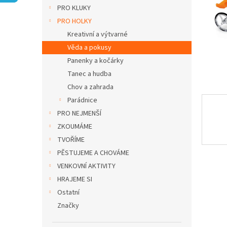
n
PRO KLUKY
e
PRO HOLKY
l
Kreativní a výtvarné
Věda a pokusy
Panenky a kočárky
Tanec a hudba
Chov a zahrada
Parádnice
PRO NEJMENŠÍ
ZKOUMÁME
TVOŘÍME
PĚSTUJEME A CHOVÁME
VENKOVNÍ AKTIVITY
HRAJEME SI
Ostatní
Značky