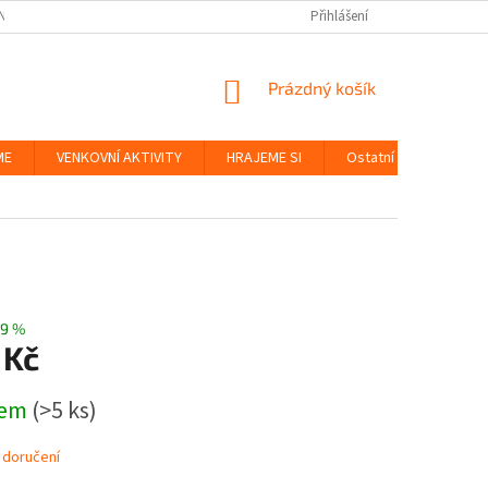
NKY
BEZPEČNOST HRAČEK A UDRŽITELNOST
Přihlášení
ZÁSADY OCHRANY OS
NÁKUPNÍ
Prázdný košík
KOŠÍK
ME
VENKOVNÍ AKTIVITY
HRAJEME SI
Ostatní
Značky
9 %
 Kč
dem
(>5 ks)
 doručení