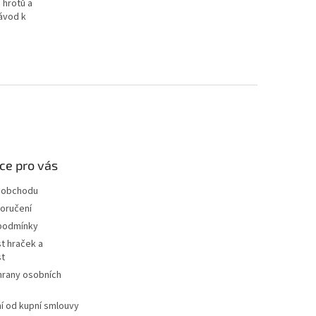
 hrotů a
Návod k
ce pro vás
 obchodu
oručení
podmínky
t hraček a
st
hrany osobních
 od kupní smlouvy