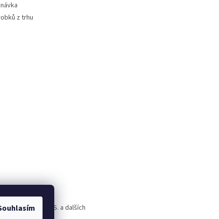
dnávka
robků z trhu
Souhlasím
rld Alive, T.A.O.S. a dalších