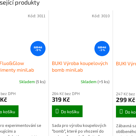
sející produkty
Kód:
3011
Kód:
3010
329 Kč
329 Kč
–9 %
–3 %
 Fluo&Glow
BUKI Výroba koupelových
BUKI Výr
imenty miniLab
bomb miniLab
Skladem
(5 ks)
Skladem
(>5 ks)
 bez DPH
264 Kč bez DPH
247 Kč bez
 Kč
319 Kč
299 Kč
o košíku
Do košíku
Do ko
ro experimentování se
Sada pro výrobu koupelových
Zábavná sa
kujícími a
"bomb", které po vhození do
oblíbeného 