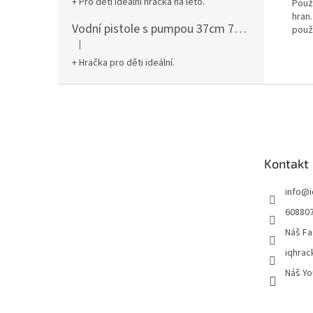
+ Pro děti ideální hračka na léto.
Použ
hran.
Vodní pistole s pumpou 37cm 78961
použ
|
Hodnocení produktu je 5 z 5 hvězdiček.
+ Hračka pro děti ideální.
Z
á
p
a
t
Kontakt
í
info
@
60880
Náš Fa
iqhrac
Náš Yo