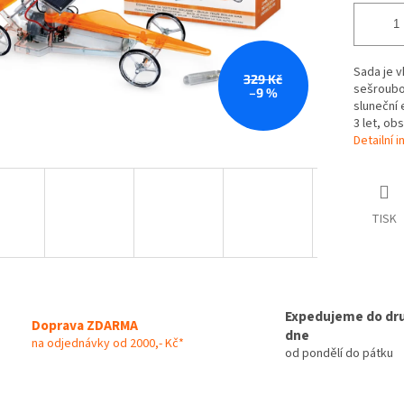
Sada je v
329 Kč
sešroubo
–9 %
sluneční 
3 let, ob
Detailní 
TISK
Expedujeme do dr
Doprava ZDARMA
dne
na odjednávky od 2000,- Kč*
od pondělí do pátku