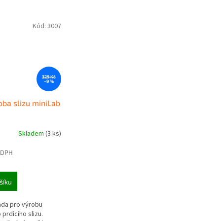
Kód:
3007
329 Kč
–9 %
oba slizu miniLab
Skladem
(3 ks)
 DPH
šíku
da pro výrobu
prdícího slizu.