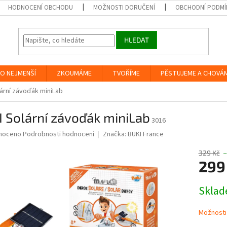
HODNOCENÍ OBCHODU
MOŽNOSTI DORUČENÍ
OBCHODNÍ PODMÍ
HLEDAT
O NEJMENŠÍ
ZKOUMÁME
TVOŘÍME
PĚSTUJEME A CHOVÁ
ární závoďák miniLab
 Solární závoďák miniLab
3016
né
noceno
Podrobnosti hodnocení
Značka:
BUKI France
ní
u
329 Kč
–
299
Měrná
Skla
cena:
ek.
Možnosti