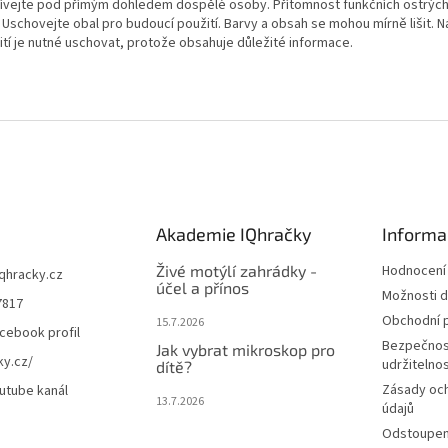
ívejte pod přímým dohledem dospělé osoby. Přítomnost funkčních ostrých
 Uschovejte obal pro budoucí použití. Barvy a obsah se mohou mírně lišit. 
ití je nutné uschovat, protože obsahuje důležité informace.
Akademie IQhračky
Informa
Živé motýlí zahrádky -
Hodnocení
iqhracky.cz
účel a přínos
Možnosti d
7817
Obchodní 
15.7.2026
cebook profil
Bezpečnos
Jak vybrat mikroskop pro
ky.cz/
udržitelno
dítě?
Zásady oc
utube kanál
13.7.2026
údajů
Odstoupení