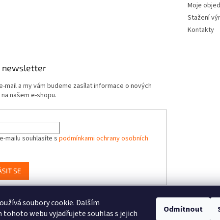
Moje obje
Stažení vý
Kontakty
 newsletter
 e-mail a my vám budeme zasílat informace o nových
 na našem e-shopu.
e-mailu souhlasíte s
podmínkami ochrany osobních
ÁSIT SE
užívá soubory cookie. Dalším
Odmítnout
-Toys.cz, distributor značek BUKI France, Brainstorm Toys, Insect Lore, Wo
tohoto webu vyjadřujete souhlas s jejich