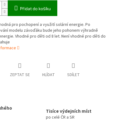
Přidat do košíku
hodná pro pochopení a využití solární energie. Po
vání modelu závoďáku bude jeho pohonem výhradně
energie. Vhodné pro děti od 8 let. Není vhodné pro děti do
sahuje
informace
ZEPTAT SE
HLÍDAT
SDÍLET
uhého
Tisíce výdejních míst
po celé ČR a SR