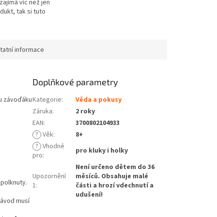
ajímá víc než jen
ukt, tak si tuto
kutinu můžete s naší
it sami. Z několika...
tatní informace
Doplňkové parametry
lu závoďáku
Kategorie
:
Věda a pokusy
Záruka
:
2 roky
EAN
:
3700802104933
?
Věk
:
8+
?
Vhodné
pro kluky i holky
pro
:
Není určeno dětem do 36
Upozornění
měsíců. Obsahuje malé
polknuty.
1
:
části a hrozí vdechnutí a
udušení!
Návod musí