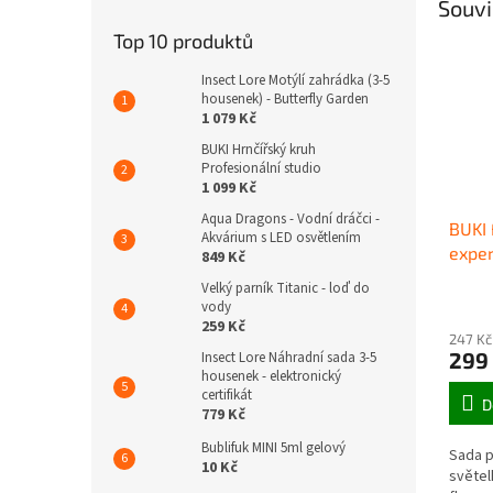
Souvi
Top 10 produktů
Insect Lore Motýlí zahrádka (3-5
housenek) - Butterfly Garden
1 079 Kč
BUKI Hrnčířský kruh
Profesionální studio
1 099 Kč
Aqua Dragons - Vodní dráčci -
BUKI
Akvárium s LED osvětlením
exper
849 Kč
Velký parník Titanic - loď do
vody
259 Kč
247 Kč
299
Insect Lore Náhradní sada 3-5
housenek - elektronický
certifikát
D
779 Kč
Bublifuk MINI 5ml gelový
Sada p
10 Kč
světel