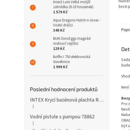
fluore
Insect Lore Velká motýlí
šesti 
zahrádka (6-10 housenek)
experi
1 579 Kč
vyrobi
Aqua Dragons Hatch-n-Grow -
tmě sví
Vodní dráčci
Popi
349 Kč
BUKI DinoEggs magické
rostoucí vajíčko
Det
129 Kč
Boffin I 750 elektronická
Sada
stavebnice
bude
1 999 Kč
Vhodn
Není
Poslední hodnocení produktů
Bezp
INTEX Krycí bazénová plachta Round 305cm 28030
Pro d
|
Hodnocení produktu je 5 z 5 hvězdiček.
Nevh
Nebe
Vodní pistole s pumpou 78862
OBAL
|
Hodnocení produktu je 5 z 5 hvězdiček.
být 