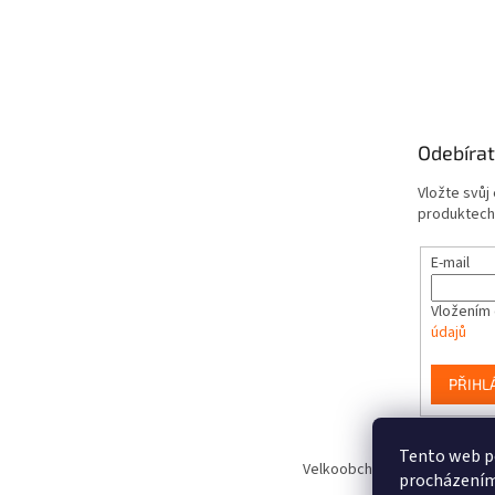
Odebírat
Vložte svůj
produktech
E-mail
Vložením 
údajů
PŘIHL
Tento web po
Velkoobchod hraček www.Smart
procházením 