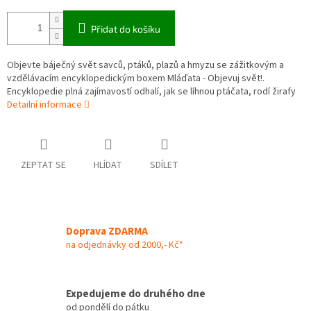
Přidat do košíku
Objevte báječný svět savců, ptáků, plazů a hmyzu se zážitkovým a
vzdělávacím encyklopedickým boxem Mláďata - Objevuj svět!.
Encyklopedie plná zajímavostí odhalí, jak se líhnou ptáčata, rodí žirafy
Detailní informace
ZEPTAT SE
HLÍDAT
SDÍLET
Doprava ZDARMA
na odjednávky od 2000,- Kč*
Expedujeme do druhého dne
od pondělí do pátku