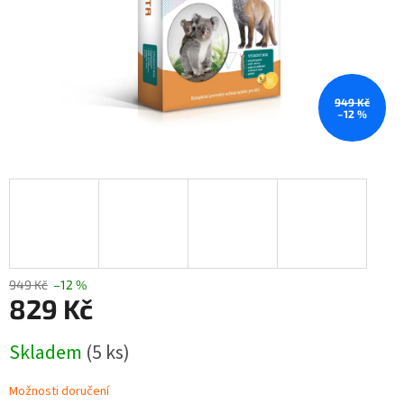
949 Kč
–12 %
949 Kč
–12 %
829 Kč
Měrná
Skladem
(5 ks)
cena:
Možnosti doručení