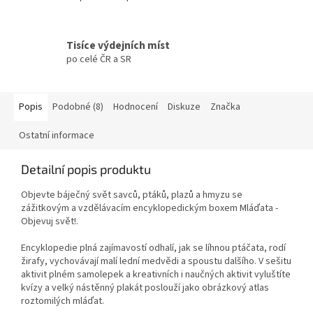
Tisíce výdejních míst
po celé ČR a SR
Popis
Podobné (8)
Hodnocení
Diskuze
Značka
Ostatní informace
Detailní popis produktu
Objevte báječný svět savců, ptáků, plazů a hmyzu se
zážitkovým a vzdělávacím encyklopedickým boxem Mláďata -
Objevuj svět!.
Encyklopedie plná zajímavostí odhalí, jak se líhnou ptáčata, rodí
žirafy, vychovávají malí lední medvědi a spoustu dalšího. V sešitu
aktivit plném samolepek a kreativních i naučných aktivit vyluštíte
kvízy a velký nástěnný plakát poslouží jako obrázkový atlas
roztomilých mláďat.