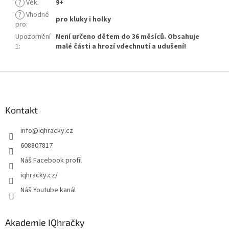
?
Věk
:
9+
?
Vhodné
pro kluky i holky
pro
:
Upozornění
Není určeno dětem do 36 měsíců. Obsahuje
1
:
malé části a hrozí vdechnutí a udušení!
Z
á
p
a
Kontakt
t
info
@
iqhracky.cz
í
608807817
Náš Facebook profil
iqhracky.cz/
Náš Youtube kanál
Akademie IQhračky