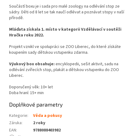
Součástí boxu je i sada pro malé zoology na odlévání stop ze
sádry. Děti od 8 let se tak naučí odlévat a poznávat stopy v naší
přírodě.
Mláďata získala 1. místo v kategorii Vzdělávací v soutěži
Hračka roku 2022.
Projekt vznikl ve spolupráci se ZOO Liberec, do které získáte
koupením sady dětskou vstupenku zdarma.
Výukový box obsahuje:
encyklopedii, sešit aktivit, sadu na
odlévání zvířecích stop, plakát a dětskou vstupenku do ZOO
Liberec.
Doporučený věk: 10+ let
Doba hraní: 15+ min
Doplňkové parametry
Kategorie
:
Věda a pokusy
Záruka
:
2 roky
EAN
:
9788088403982