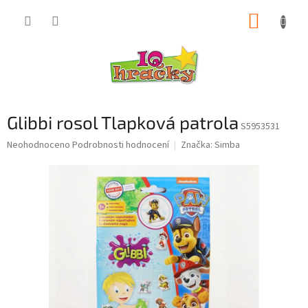
Přejít
NÁKUP
na
obsah
KOŠÍK
Glibbi rosol Tlapková patrola
S5953531
Průměrné
Neohodnoceno
Podrobnosti hodnocení
Značka:
Simba
hodnocení
produktu
je
0,0
z
5
hvězdiček.