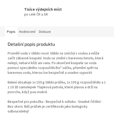
Tisíce výdejních míst
po celé ČR a SR
Popis
Hodnocení
Diskuze
Detailní popis produktu
Proměň vodu v Glibbi rosol. Glibbi se smíchá s vodou a může
začít zábavné koupání. Voda se změní v barevnou hmotu, která
nelepí, nebarví kůži ani vanu. Po ukončení koupele se voda
pomocí speciálního rozpouštěcího" sáčku, přemění zpět na
barevnou vodu, kterou lze bezpečně a snadno vypustit.
Balení obsahuje 1x 150 g Glibbi prášku, 1x 150 g rozpouštědlo a 1
z 10 3D samolepek Tlapková patrola, které plavou a drží na
povrchu, když jsou mokré.
Bezpečné pro pokožku - Bezpečné k odtoku - Snadné čištění -
Bez skvrn. Náš prášek je certifikován jako biologicky
odbouratelný!