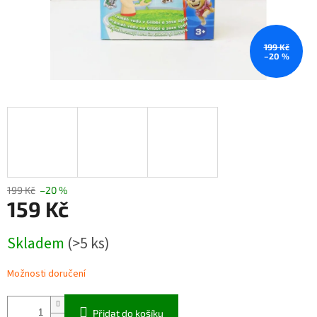
199 Kč
–20 %
199 Kč
–20 %
159 Kč
Měrná
Skladem
(>5 ks)
cena:
Možnosti doručení
Přidat do košíku