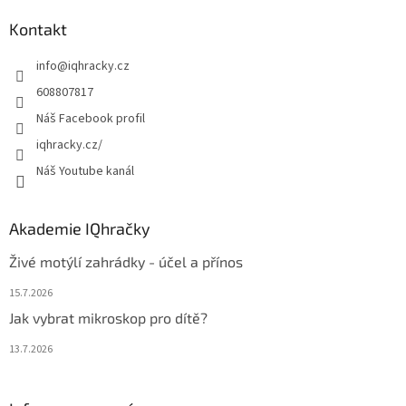
p
a
Kontakt
t
info
@
iqhracky.cz
í
608807817
Náš Facebook profil
iqhracky.cz/
Náš Youtube kanál
Akademie IQhračky
Živé motýlí zahrádky - účel a přínos
15.7.2026
Jak vybrat mikroskop pro dítě?
13.7.2026