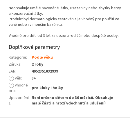
Neobsahuje umělé navoněné látky, usazeniny nebo zbytky barvy
a konzervační látky.
Produkt byl dermatologicky testován a je vhodný pro použití ve
vaně nebo i v menším bazénku.
Vhodné pro děti od 3 let za dozoru rodičů nebo dospělé osoby.
Doplňkové parametry
Kategorie
:
Podle věku
Záruka
:
2 roky
EAN
:
4052351032939
?
Věk
:
3+
?
Vhodné
pro kluky i holky
pro
:
Upozornění
Není určeno dětem do 36 měsíců. Obsahuje
1
:
malé části a hrozí vdechnutí a udušení!
Z
á