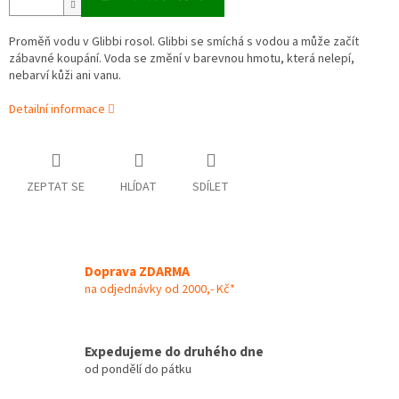
Proměň vodu v Glibbi rosol. Glibbi se smíchá s vodou a může začít
zábavné koupání. Voda se změní v barevnou hmotu, která nelepí,
nebarví kůži ani vanu.
Detailní informace
ZEPTAT SE
HLÍDAT
SDÍLET
Doprava ZDARMA
na odjednávky od 2000,- Kč*
Expedujeme do druhého dne
od pondělí do pátku