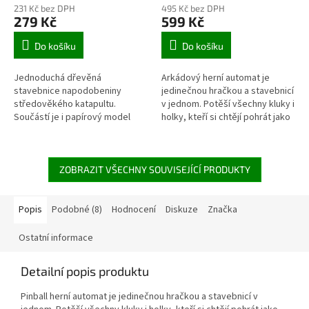
231 Kč bez DPH
495 Kč bez DPH
279 Kč
599 Kč
Do košíku
Do košíku
Jednoduchá dřevěná
Arkádový herní automat je
stavebnice napodobeniny
jedinečnou hračkou a stavebnicí
středověkého katapultu.
v jednom. Potěší všechny kluky i
Součástí je i papírový model
holky, kteří si chtějí pohrát jako
hradu, který lze následně
jejich vrstevníci v 80.letech
katapultem bourat. Vhodné pro
dvacátého století. V...
malé konstruktéry nebo...
ZOBRAZIT VŠECHNY SOUVISEJÍCÍ PRODUKTY
Popis
Podobné (8)
Hodnocení
Diskuze
Značka
Ostatní informace
Detailní popis produktu
Pinball herní automat je jedinečnou hračkou a stavebnicí v