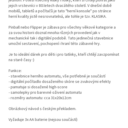
jednom. Potěší všechny kluky i holky, kteří si chtějí pohrát jako
jejich vrstevníci v 80.letech dvacátého století. V dnešní době
mobilů, tabletů a počítačů je tato "herní konsole" po stránce
herní kvality jistě nesrovnatelná, ale tohle je tzv. KLASIKA.
Pinball nebo Flipper je zábava pro všechny věkové kategorie a
za svou historii doznal mnoha různých provedení jak v
mechanické tak i digitální podobě. Tato jedinečná stavebnice
umožní sestavení, pochopení i hraní této zábavné hry.
Je to ideální dárek pro děti i pro tatínky, kteří chtějí zavzpomínat
na staré časy :)
Funkce:
- stavebnice herního automatu, vše potřebné je součástí
- digitální počítadlo dosaženého skóre se zvukovými efekty
- pamatuje si dosažené high-score
- samolepky pro barevné oživení automatu
- rozměry automatu: cca 31x20x12cm
Obrázkový návod s českým překladem.
Vyžaduje 3x AA baterie (nejsou součástí)