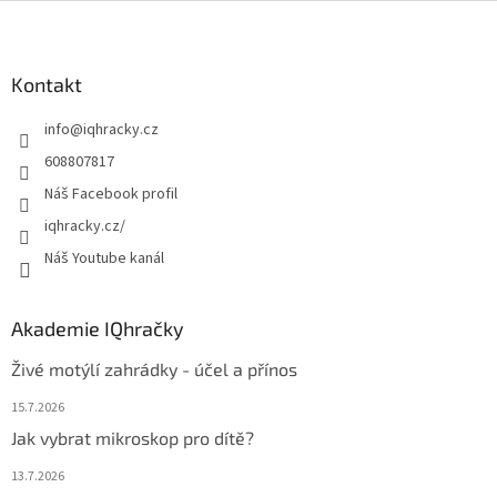
Z
á
p
a
Kontakt
t
info
@
iqhracky.cz
í
608807817
Náš Facebook profil
iqhracky.cz/
Náš Youtube kanál
Akademie IQhračky
Živé motýlí zahrádky - účel a přínos
15.7.2026
Jak vybrat mikroskop pro dítě?
13.7.2026