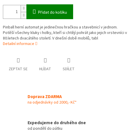
Přidat do košíku
Pinball herní automat je jedinečnou hračkou a stavebnicí v jednom.
Potěší všechny kluky i holky, kteří si chtějí pohrát jako jejich vrstevníci v
80.letech dvacátého století. V dnešní době mobilů, tabl
Detailní informace
ZEPTAT SE
HLÍDAT
SDÍLET
Doprava ZDARMA
na odjednávky od 2000,- Kč*
Expedujeme do druhého dne
od pondělí do pátku