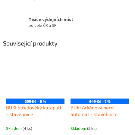
Tisíce výdejních míst
po celé ČR a SR
Související produkty
299 Kč
–6 %
649 Kč
–7 %
BUKI Středověký katapult
BUKI Arkádový herní
- stavebnice
automat - stavebnice
Skladem
(4 ks)
Skladem
(5 ks)