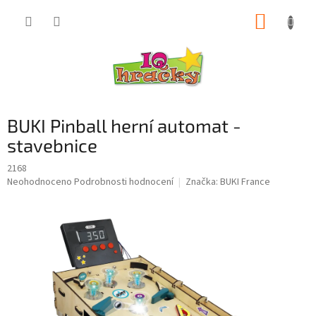
Přejít
NÁKUP
na
obsah
KOŠÍK
BUKI Pinball herní automat -
stavebnice
2168
Průměrné
Neohodnoceno
Podrobnosti hodnocení
Značka:
BUKI France
hodnocení
produktu
je
0,0
z
5
hvězdiček.