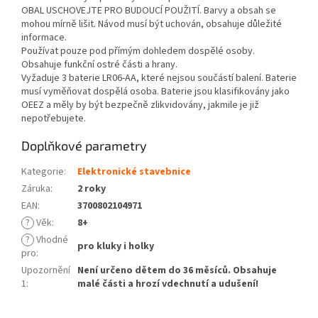
OBAL USCHOVEJTE PRO BUDOUCÍ POUŽITÍ. Barvy a obsah se
mohou mírně lišit. Návod musí být uchován, obsahuje důležité
informace.
Používat pouze pod přímým dohledem dospělé osoby.
Obsahuje funkční ostré části a hrany.
Vyžaduje 3 baterie LR06-AA, které nejsou součástí balení. Baterie
musí vyměňovat dospělá osoba. Baterie jsou klasifikovány jako
OEEZ a měly by být bezpečně zlikvidovány, jakmile je již
nepotřebujete.
Doplňkové parametry
Kategorie
:
Elektronické stavebnice
Záruka
:
2 roky
EAN
:
3700802104971
?
Věk
:
8+
?
Vhodné
pro kluky i holky
pro
:
Upozornění
Není určeno dětem do 36 měsíců. Obsahuje
1
:
malé části a hrozí vdechnutí a udušení!