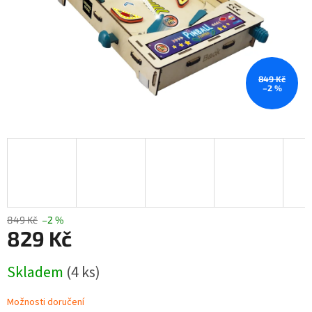
849 Kč
–2 %
849 Kč
–2 %
829 Kč
Měrná
Skladem
(4 ks)
cena:
Možnosti doručení