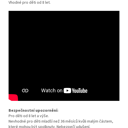
Vhodné pro děti od 8 let
.
Bezpečnostní upozornění:
Pro děti od 8 let a výše.
Nevhodné pro děti mladší než 36 měsíců kvůli malým částem,
které mohou být spolknuty. Nebezpečí udušení.