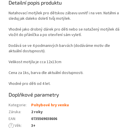
Detailní popis produktu
Natahovací motýlek pro dětskou zábavu uvnitř i na ven. Natáhni a
sleduj jak daleko doletí tvůj motýlek.
Vhodné jako drobný dárek pro děti nebo se natažený motýlek dá
vložit do přáníčka a po otevření sám vyletí.
Dodává se ve 4 podmanivých barvách (dodáváme motiv dle
aktuální dostupnosti).
Velikost motýla je cca 12x13cm
Cena za 1ks, barva dle aktuální dostupnosti.
Vhodné pro děti od 4 let.
Doplňkové parametry
Kategorie
:
Pohybové hry venku
Záruka
:
2 roky
EAN
:
0735569038606
?
Věk
:
3+