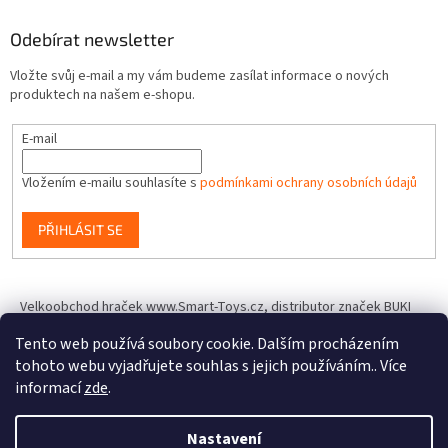
Odebírat newsletter
Vložte svůj e-mail a my vám budeme zasílat informace o nových
produktech na našem e-shopu.
E-mail
Vložením e-mailu souhlasíte s
podmínkami ochrany osobních údajů
PŘIHLÁSIT SE
Velkoobchod hraček www.Smart-Toys.cz, distributor značek BUKI
France, Brainstorm Toys, Insect Lore, World Alive, T.A.O.S. a dalších
Tento web používá soubory cookie. Dalším procházením
tohoto webu vyjadřujete souhlas s jejich používáním.. Více
informací
zde
.
Vytvořil Shoptet
Nastavení