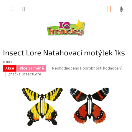
Přejít
NÁKUP
na
obsah
KOŠÍK
Insect Lore Natahovací motýlek 1ks
03860
Průměrné
Neohodnoceno
Podrobnosti hodnocení
Akce
Více za méně
hodnocení
Značka:
InsectLore
produktu
je
0,0
z
5
hvězdiček.