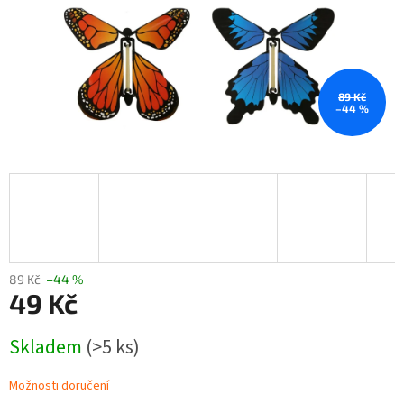
89 Kč
–44 %
89 Kč
–44 %
49 Kč
Měrná
Skladem
(>5 ks)
cena:
Možnosti doručení