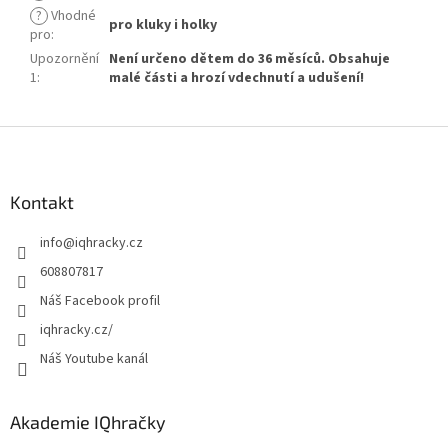
?
Vhodné
pro kluky i holky
pro
:
Upozornění
Není určeno dětem do 36 měsíců. Obsahuje
1
:
malé části a hrozí vdechnutí a udušení!
Z
á
p
a
Kontakt
t
info
@
iqhracky.cz
í
608807817
Náš Facebook profil
iqhracky.cz/
Náš Youtube kanál
Akademie IQhračky