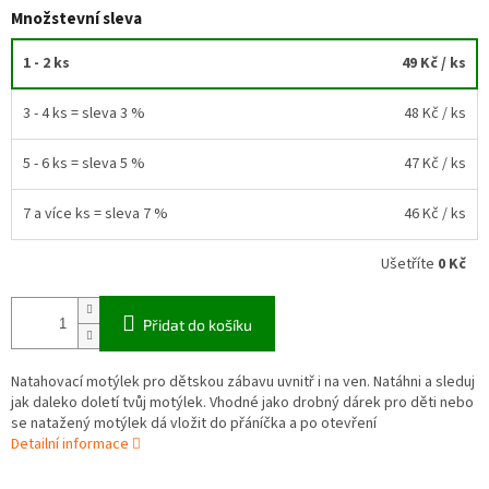
Množstevní sleva
1 - 2 ks
49 Kč
/ ks
3 - 4 ks = sleva 3 %
48 Kč
/ ks
5 - 6 ks = sleva 5 %
47 Kč
/ ks
7 a více ks = sleva 7 %
46 Kč
/ ks
Ušetříte
0 Kč
Přidat do košíku
Natahovací motýlek pro dětskou zábavu uvnitř i na ven. Natáhni a sleduj
jak daleko doletí tvůj motýlek. Vhodné jako drobný dárek pro děti nebo
se natažený motýlek dá vložit do přáníčka a po otevření
Detailní informace