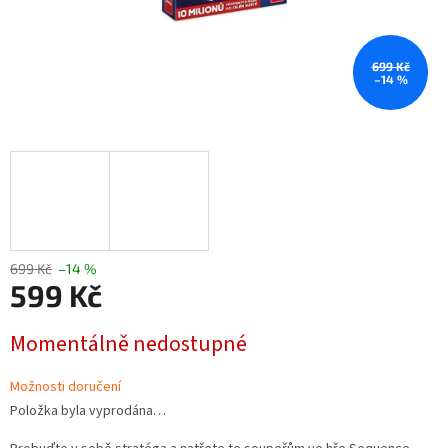
699 Kč
–14 %
699 Kč
–14 %
599 Kč
Měrná
Momentálně nedostupné
cena:
Možnosti doručení
Položka byla vyprodána…