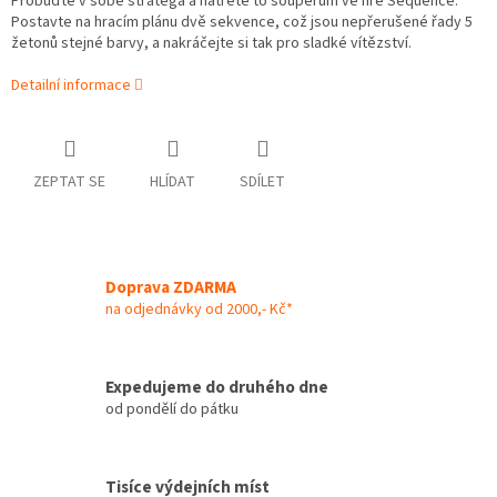
Probuďte v sobě stratéga a natřete to soupeřům ve hře Sequence.
Postavte na hracím plánu dvě sekvence, což jsou nepřerušené řady 5
žetonů stejné barvy, a nakráčejte si tak pro sladké vítězství.
Detailní informace
ZEPTAT SE
HLÍDAT
SDÍLET
Doprava ZDARMA
na odjednávky od 2000,- Kč*
Expedujeme do druhého dne
od pondělí do pátku
Tisíce výdejních míst