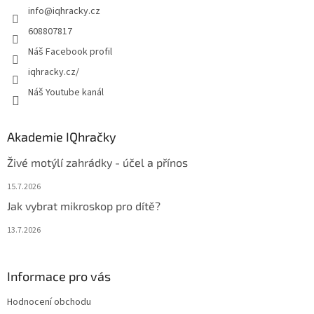
info
@
iqhracky.cz
í
608807817
Náš Facebook profil
iqhracky.cz/
Náš Youtube kanál
Akademie IQhračky
Živé motýlí zahrádky - účel a přínos
15.7.2026
Jak vybrat mikroskop pro dítě?
13.7.2026
Informace pro vás
Hodnocení obchodu