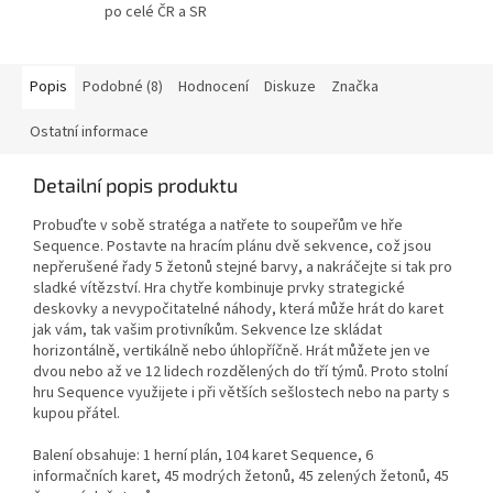
po celé ČR a SR
Popis
Podobné (8)
Hodnocení
Diskuze
Značka
Ostatní informace
Detailní popis produktu
Probuďte v sobě stratéga a natřete to soupeřům ve hře
Sequence. Postavte na hracím plánu dvě sekvence, což jsou
nepřerušené řady 5 žetonů stejné barvy, a nakráčejte si tak pro
sladké vítězství. Hra chytře kombinuje prvky strategické
deskovky a nevypočitatelné náhody, která může hrát do karet
jak vám, tak vašim protivníkům. Sekvence lze skládat
horizontálně, vertikálně nebo úhlopříčně. Hrát můžete jen ve
dvou nebo až ve 12 lidech rozdělených do tří týmů. Proto stolní
hru Sequence využijete i při větších sešlostech nebo na party s
kupou přátel.
Balení obsahuje: 1 herní plán, 104 karet Sequence, 6
informačních karet, 45 modrých žetonů, 45 zelených žetonů, 45