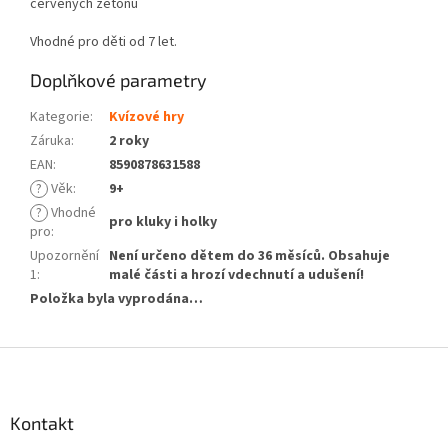
červených žetonů
Vhodné pro děti od 7 let.
Doplňkové parametry
Kategorie
:
Kvízové hry
Záruka
:
2 roky
EAN
:
8590878631588
?
Věk
:
9+
?
Vhodné
pro kluky i holky
pro
:
Upozornění
Není určeno dětem do 36 měsíců. Obsahuje
1
:
malé části a hrozí vdechnutí a udušení!
Položka byla vyprodána…
Z
á
p
a
Kontakt
t