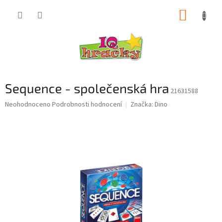
Přejít
NÁKUP
na
obsah
KOŠÍK
Sequence - společenská hra
21631588
Průměrné
Neohodnoceno
Podrobnosti hodnocení
Značka:
Dino
hodnocení
produktu
je
0,0
z
5
hvězdiček.