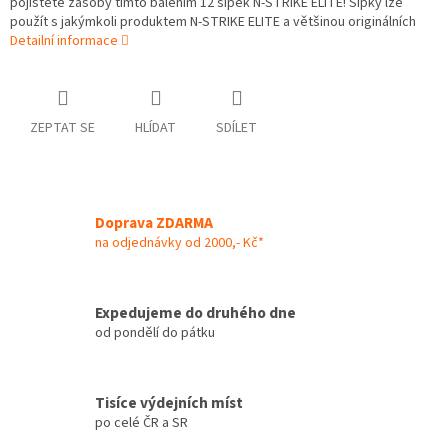
pojistěte zásoby tímto balením 12 šipek N-STRIKE ELITE! Šipky lze
použít s jakýmkoli produktem N-STRIKE ELITE a většinou originálních
Detailní informace
ZEPTAT SE
HLÍDAT
SDÍLET
Doprava ZDARMA
na odjednávky od 2000,- Kč*
Expedujeme do druhého dne
od pondělí do pátku
Tisíce výdejních míst
po celé ČR a SR