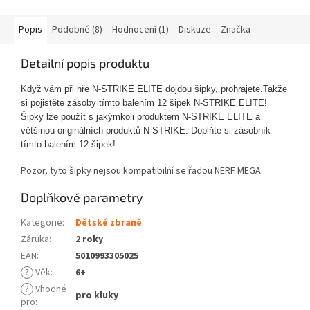
Popis
Podobné (8)
Hodnocení (1)
Diskuze
Značka
Detailní popis produktu
Když vám při hře N-STRIKE ELITE dojdou šipky, prohrajete.Takže
si pojistěte zásoby tímto balením 12 šipek N-STRIKE ELITE!
Šipky lze použít s jakýmkoli produktem N-STRIKE ELITE a
většinou originálních produktů N-STRIKE. Doplňte si zásobník
tímto balením 12 šipek!
Pozor, tyto šipky nejsou kompatibilní se řadou NERF MEGA.
Doplňkové parametry
Kategorie
:
Dětské zbraně
Záruka
:
2 roky
EAN
:
5010993305025
?
Věk
:
6+
?
Vhodné
pro kluky
pro
: