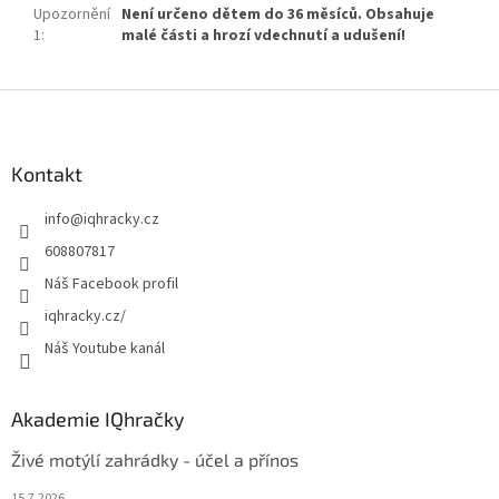
Upozornění
Není určeno dětem do 36 měsíců. Obsahuje
1
:
malé části a hrozí vdechnutí a udušení!
Z
á
p
a
Kontakt
t
info
@
iqhracky.cz
í
608807817
Náš Facebook profil
iqhracky.cz/
Náš Youtube kanál
Akademie IQhračky
Živé motýlí zahrádky - účel a přínos
15.7.2026