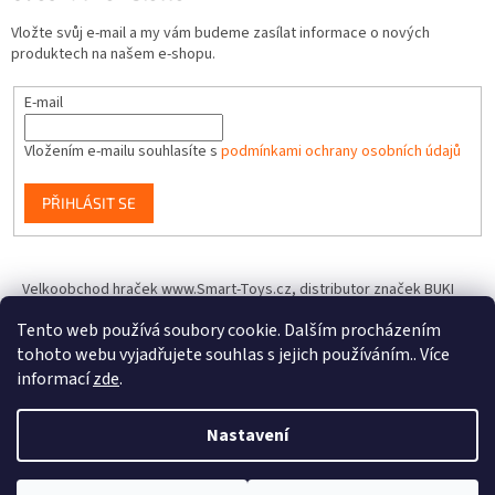
Vložte svůj e-mail a my vám budeme zasílat informace o nových
produktech na našem e-shopu.
E-mail
Vložením e-mailu souhlasíte s
podmínkami ochrany osobních údajů
PŘIHLÁSIT SE
Velkoobchod hraček www.Smart-Toys.cz, distributor značek BUKI
France, Brainstorm Toys, Insect Lore, World Alive, T.A.O.S. a dalších
Tento web používá soubory cookie. Dalším procházením
tohoto webu vyjadřujete souhlas s jejich používáním.. Více
informací
zde
.
Vytvořil Shoptet
Nastavení
Copyright 2026
IQhracky.cz
. Všechna práva vyhrazena.
Upravit