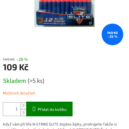
149 Kč
–26 %
149 Kč
–26 %
109 Kč
Měrná
Skladem
(>5 ks)
cena:
Možnosti doručení
Přidat do košíku
Když vám při hře N-STRIKE ELITE dojdou šipky, prohrajete.Takže si