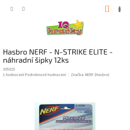
Přejít
NÁKUP
na
obsah
KOŠÍK
Hasbro NERF - N-STRIKE ELITE -
náhradní šipky 12ks
305025
Průměrné
1 hodnocení
Podrobnosti hodnocení
Značka:
NERF (Hasbro)
hodnocení
produktu
je
5,0
z
5
hvězdiček.