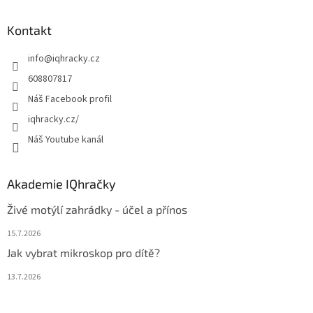
p
a
Kontakt
t
info
@
iqhracky.cz
í
608807817
Náš Facebook profil
iqhracky.cz/
Náš Youtube kanál
Akademie IQhračky
Živé motýlí zahrádky - účel a přínos
15.7.2026
Jak vybrat mikroskop pro dítě?
13.7.2026