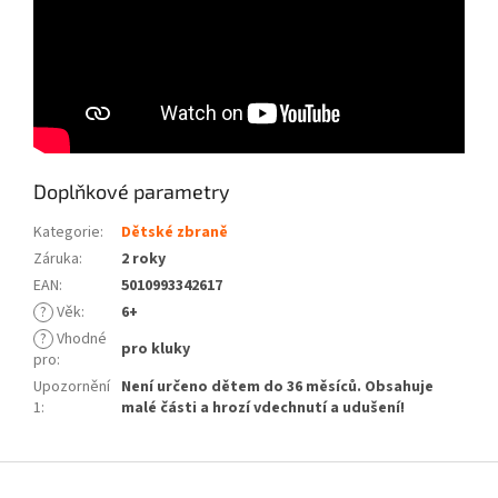
Doplňkové parametry
Kategorie
:
Dětské zbraně
Záruka
:
2 roky
EAN
:
5010993342617
?
Věk
:
6+
?
Vhodné
pro kluky
pro
:
Upozornění
Není určeno dětem do 36 měsíců. Obsahuje
1
:
malé části a hrozí vdechnutí a udušení!
Z
á