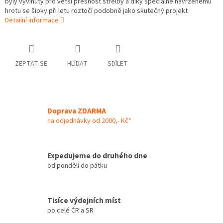
byly vyvinuty pro větší přesnost střelby a díky speciálně navrženému
hrotu se šipky při letu roztočí podobně jako skutečný projekt
Detailní informace
ZEPTAT SE
HLÍDAT
SDÍLET
Doprava ZDARMA
na odjednávky od 2000,- Kč*
Expedujeme do druhého dne
od pondělí do pátku
Tisíce výdejních míst
po celé ČR a SR