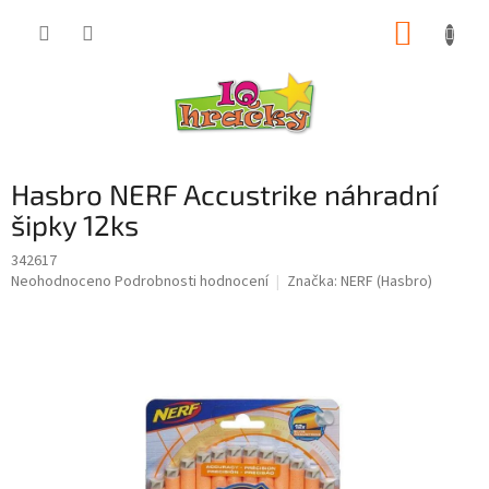
Přejít
NÁKUP
na
obsah
KOŠÍK
Hasbro NERF Accustrike náhradní
šipky 12ks
342617
Průměrné
Neohodnoceno
Podrobnosti hodnocení
Značka:
NERF (Hasbro)
hodnocení
produktu
je
0,0
z
5
hvězdiček.