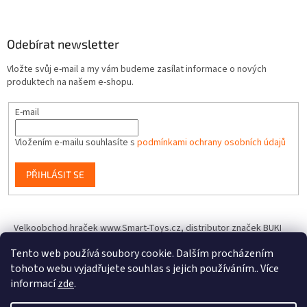
Odebírat newsletter
Vložte svůj e-mail a my vám budeme zasílat informace o nových
produktech na našem e-shopu.
E-mail
Vložením e-mailu souhlasíte s
podmínkami ochrany osobních údajů
PŘIHLÁSIT SE
Velkoobchod hraček www.Smart-Toys.cz, distributor značek BUKI
France, Brainstorm Toys, Insect Lore, World Alive, T.A.O.S. a dalších
Tento web používá soubory cookie. Dalším procházením
tohoto webu vyjadřujete souhlas s jejich používáním.. Více
informací
zde
.