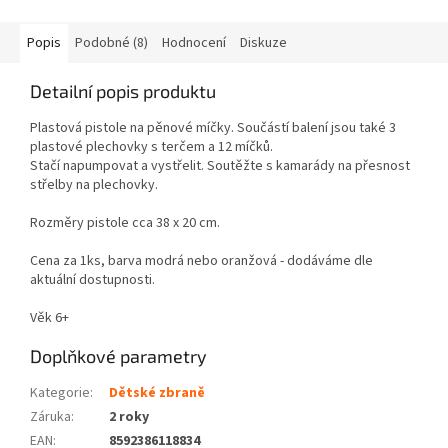
Popis
Podobné (8)
Hodnocení
Diskuze
Detailní popis produktu
Plastová pistole na pěnové míčky. Součástí balení jsou také 3
plastové plechovky s terčem a 12 míčků.
Stačí napumpovat a vystřelit. Soutěžte s kamarády na přesnost
střelby na plechovky.
Rozměry pistole cca 38 x 20 cm.
Cena za 1ks, barva modrá nebo oranžová - dodáváme dle
aktuální dostupnosti.
Věk 6+
Doplňkové parametry
Kategorie
:
Dětské zbraně
Záruka
:
2 roky
EAN
:
8592386118834