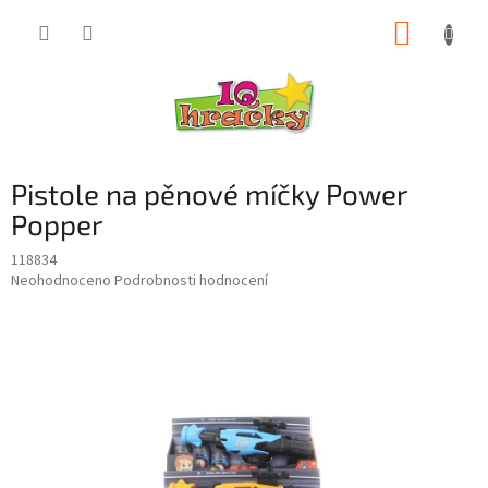
Přejít
NÁKUP
na
obsah
KOŠÍK
Pistole na pěnové míčky Power
Popper
118834
Průměrné
Neohodnoceno
Podrobnosti hodnocení
hodnocení
produktu
je
0,0
z
5
hvězdiček.