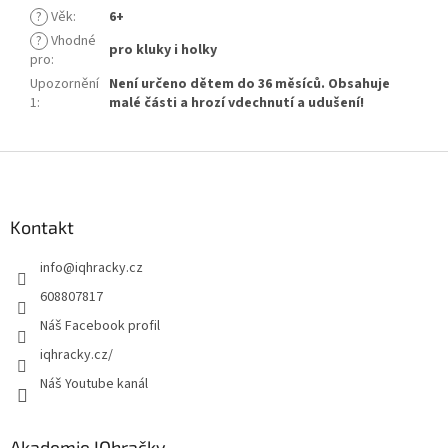
?
Věk
:
6+
?
Vhodné
pro kluky i holky
pro
:
Upozornění
Není určeno dětem do 36 měsíců. Obsahuje
1
:
malé části a hrozí vdechnutí a udušení!
Z
á
p
a
Kontakt
t
info
@
iqhracky.cz
í
608807817
Náš Facebook profil
iqhracky.cz/
Náš Youtube kanál
Akademie IQhračky