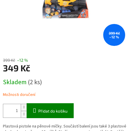
399 Kč
–12 %
399 Kč
–12 %
349 Kč
Měrná
Skladem
(2 ks)
cena:
Možnosti doručení
Přidat do košíku
Plastová pistole na pěnové míčky. Součástí balení jsou také 3 plastové