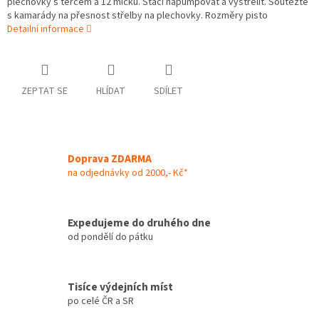
plechovky s terčem a 12 míčků. Stačí napumpovat a vystřelit. Soutěžte
s kamarády na přesnost střelby na plechovky. Rozměry pisto
Detailní informace
ZEPTAT SE
HLÍDAT
SDÍLET
Doprava ZDARMA
na odjednávky od 2000,- Kč*
Expedujeme do druhého dne
od pondělí do pátku
Tisíce výdejních míst
po celé ČR a SR