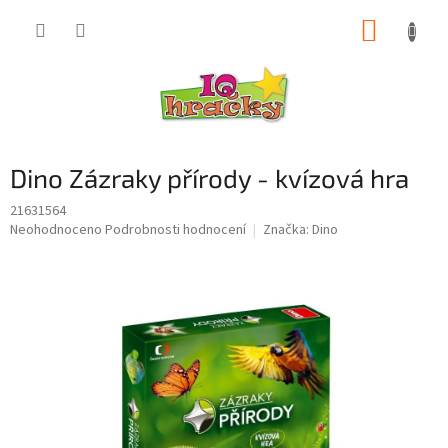
Přejít
NÁKUP
na
obsah
KOŠÍK
Dino Zázraky přírody - kvízová hra
21631564
Průměrné
Neohodnoceno
Podrobnosti hodnocení
Značka:
Dino
hodnocení
produktu
je
0,0
z
5
hvězdiček.