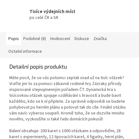
Tisíce výdejních míst
po celé ČR a SR
Popis
Podobné (8)
Hodnocení
Diskuze
Značka
Ostatní informace
Detailní popis produktu
Máte pocit, že se vás potomci zeptali snad už na tisíc otázek?
Vraťte jim to za pomoci zábavné rodinné hry Zázraky přírody
inspirované stejnojmenným pořadem ČT. Dynamická hra s
tisícovkou otázek spojuje vzdělávání s hravostí a bude bavit
každého, kdo se k ní připlete. Za správné odpovědi se budete
pohybovat po herním plánu a putovat tak do cíle. Finální otázku
vám navíc vyberou soupeři. Kromě toho, že se dozvíte mnoho
nového, vyzkoušíte si také řadu domácích pokusů!
Balení obsahuje: 200 karet s 1000 otázkami a odpověďmi, 28
karet s experimenty, 12 tipovacích karet, 4 figurky, herní plán,