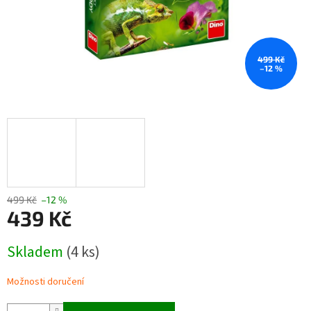
499 Kč
–12 %
499 Kč
–12 %
439 Kč
Měrná
Skladem
(4 ks)
cena:
Možnosti doručení