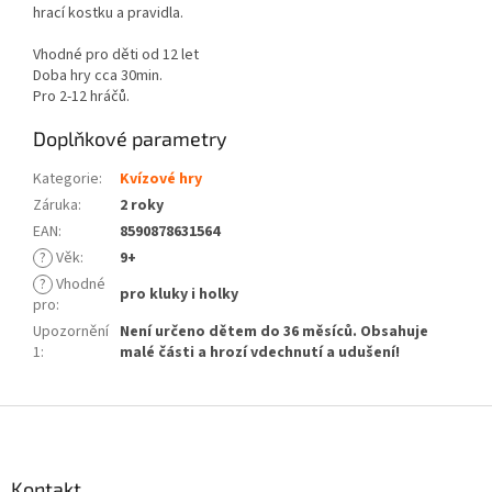
hrací kostku a pravidla.
Vhodné pro děti od 12 let
Doba hry cca 30min.
Pro 2-12 hráčů.
Doplňkové parametry
Kategorie
:
Kvízové hry
Záruka
:
2 roky
EAN
:
8590878631564
?
Věk
:
9+
?
Vhodné
pro kluky i holky
pro
:
Upozornění
Není určeno dětem do 36 měsíců. Obsahuje
1
:
malé části a hrozí vdechnutí a udušení!
Z
á
p
a
Kontakt