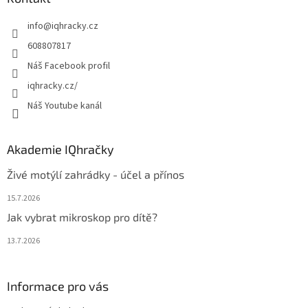
t
info
@
iqhracky.cz
í
608807817
Náš Facebook profil
iqhracky.cz/
Náš Youtube kanál
Akademie IQhračky
Živé motýlí zahrádky - účel a přínos
15.7.2026
Jak vybrat mikroskop pro dítě?
13.7.2026
Informace pro vás