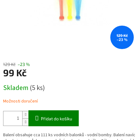
129 Kč
–23 %
129 Kč
–23 %
99 Kč
Měrná
Skladem
(5 ks)
cena:
Možnosti doručení
Přidat do košíku
Balení obsahuje cca 111 ks vodních balonků - vodní bomby. Balení navíc