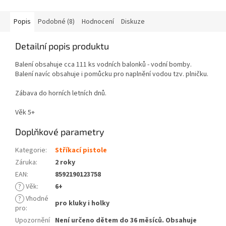
Popis
Podobné (8)
Hodnocení
Diskuze
Detailní popis produktu
Balení obsahuje cca 111 ks vodních balonků - vodní bomby.
Balení navíc obsahuje i pomůcku pro naplnění vodou tzv. plničku.
Zábava do horních letních dnů.
Věk 5+
Doplňkové parametry
Kategorie
:
Stříkací pistole
Záruka
:
2 roky
EAN
:
8592190123758
?
Věk
:
6+
?
Vhodné
pro kluky i holky
pro
:
Upozornění
Není určeno dětem do 36 měsíců. Obsahuje