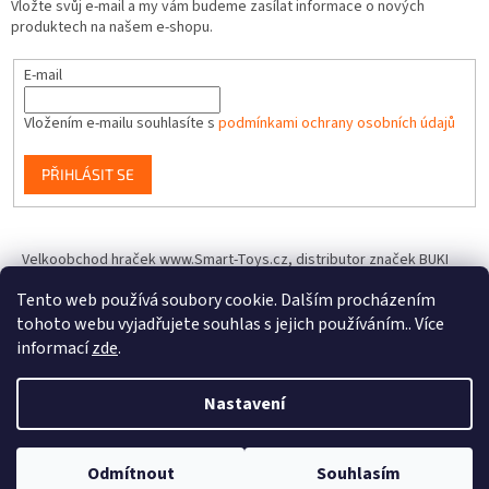
Vložte svůj e-mail a my vám budeme zasílat informace o nových
produktech na našem e-shopu.
E-mail
Vložením e-mailu souhlasíte s
podmínkami ochrany osobních údajů
PŘIHLÁSIT SE
Velkoobchod hraček www.Smart-Toys.cz, distributor značek BUKI
France, Brainstorm Toys, Insect Lore, World Alive, T.A.O.S. a dalších
Tento web používá soubory cookie. Dalším procházením
tohoto webu vyjadřujete souhlas s jejich používáním.. Více
informací
zde
.
Vytvořil Shoptet
Nastavení
Copyright 2026
IQhracky.cz
. Všechna práva vyhrazena.
Upravit
Odmítnout
Souhlasím
nastavení cookies