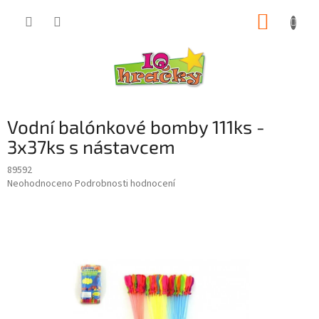
Přejít
NÁKUP
na
obsah
KOŠÍK
Vodní balónkové bomby 111ks -
3x37ks s nástavcem
89592
Průměrné
Neohodnoceno
Podrobnosti hodnocení
hodnocení
produktu
je
0,0
z
5
hvězdiček.