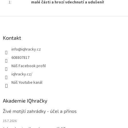
1
:
malé části a hrozí vdechnutí a udušení!
Z
á
p
a
Kontakt
t
info
@
iqhracky.cz
í
608807817
Náš Facebook profil
iqhracky.cz/
Náš Youtube kanál
Akademie IQhračky
Živé motýlí zahrádky - účel a přínos
15.7.2026