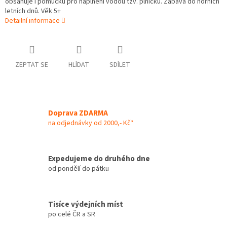
obsahuje i pomůcku pro naplnění vodou tzv. plničku. Zábava do horních
letních dnů. Věk 5+
Detailní informace
ZEPTAT SE
HLÍDAT
SDÍLET
Doprava ZDARMA
na odjednávky od 2000,- Kč*
Expedujeme do druhého dne
od pondělí do pátku
Tisíce výdejních míst
po celé ČR a SR