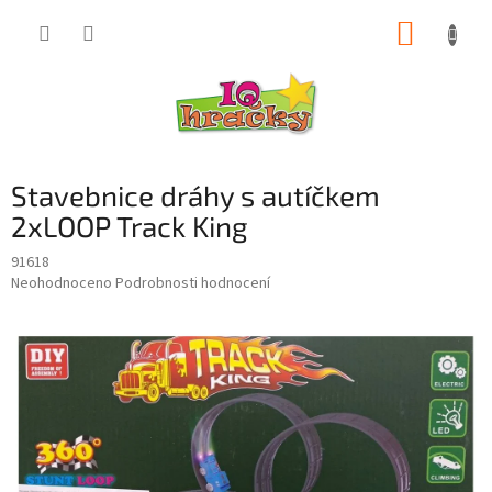
Přejít
NÁKUP
na
obsah
KOŠÍK
Stavebnice dráhy s autíčkem
2xLOOP Track King
91618
Průměrné
Neohodnoceno
Podrobnosti hodnocení
hodnocení
produktu
je
0,0
z
5
hvězdiček.