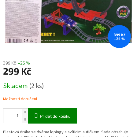
399 Kč
–25 %
399 Kč
–25 %
299 Kč
Měrná
Skladem
(2 ks)
cena:
Možnosti doručení
Přidat do košíku
Plastová dráha se dvěma lopingy a svítícím autíčkem. Sada obsahuje