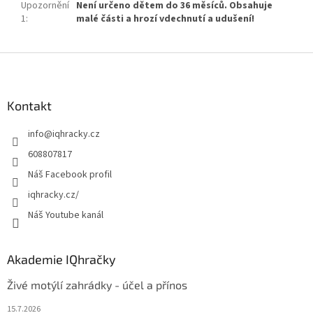
Upozornění
Není určeno dětem do 36 měsíců. Obsahuje
1
:
malé části a hrozí vdechnutí a udušení!
Z
á
p
a
Kontakt
t
info
@
iqhracky.cz
í
608807817
Náš Facebook profil
iqhracky.cz/
Náš Youtube kanál
Akademie IQhračky
Živé motýlí zahrádky - účel a přínos
15.7.2026