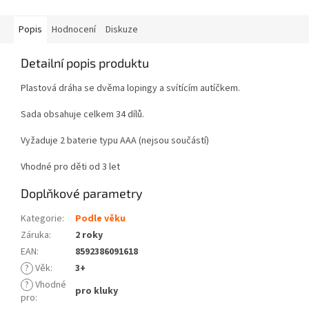
Popis
Hodnocení
Diskuze
Detailní popis produktu
Plastová dráha se dvěma lopingy a svítícím autíčkem.
Sada obsahuje celkem 34 dílů.
Vyžaduje 2 baterie typu AAA (nejsou součástí)
Vhodné pro děti od 3 let
Doplňkové parametry
Kategorie
:
Podle věku
Záruka
:
2 roky
EAN
:
8592386091618
?
Věk
:
3+
?
Vhodné
pro kluky
pro
: