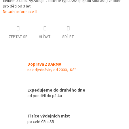
celkem 34 dílů. Vyžaduje 2 baterie typu AAA (nejsou součástí) Vhodné
pro děti od 3 let
Detailní informace
ZEPTAT SE
HLÍDAT
SDÍLET
Doprava ZDARMA
na odjednávky od 2000,- Kč*
Expedujeme do druhého dne
od pondělí do pátku
Tisíce výdejních míst
po celé ČR a SR