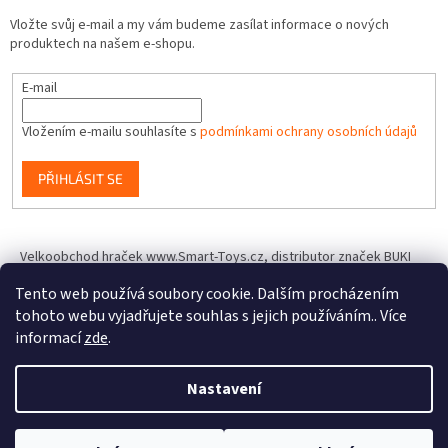
Vložte svůj e-mail a my vám budeme zasílat informace o nových
produktech na našem e-shopu.
E-mail
Vložením e-mailu souhlasíte s
podmínkami ochrany osobních údajů
PŘIHLÁSIT SE
Velkoobchod hraček www.Smart-Toys.cz, distributor značek BUKI
France, Brainstorm Toys, Insect Lore, World Alive, T.A.O.S. a dalších
Tento web používá soubory cookie. Dalším procházením
tohoto webu vyjadřujete souhlas s jejich používáním.. Více
informací
zde
.
Vytvořil Shoptet
Nastavení
Copyright 2026
IQhracky.cz
. Všechna práva vyhrazena.
Upravit