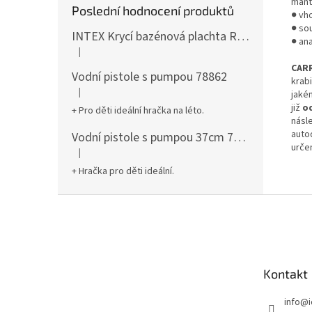
mant
Poslední hodnocení produktů
● vh
● so
INTEX Krycí bazénová plachta Round 305cm 28030
● an
|
Hodnocení produktu je 5 z 5 hvězdiček.
CAR
Vodní pistole s pumpou 78862
krab
|
jaké
Hodnocení produktu je 5 z 5 hvězdiček.
již
od
+ Pro děti ideální hračka na léto.
násle
autod
Vodní pistole s pumpou 37cm 78961
urče
|
Hodnocení produktu je 5 z 5 hvězdiček.
+ Hračka pro děti ideální.
Z
á
p
a
t
Kontakt
í
info
@