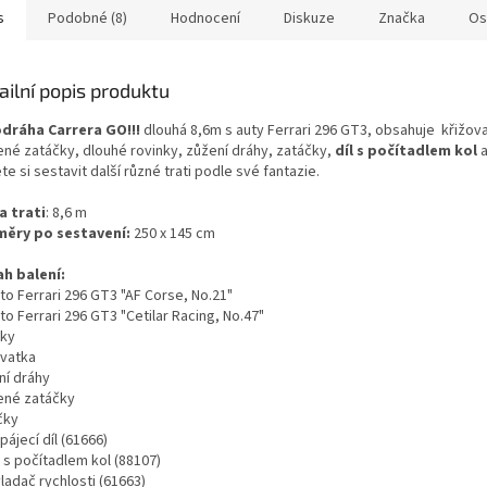
s
Podobné (8)
Hodnocení
Diskuze
Značka
Os
ailní popis produktu
dráha Carrera GO!!!
dlouhá 8,6m s auty Ferrari 296 GT3, obsahuje křižov
ené zatáčky, dlouhé rovinky, zůžení dráhy, zatáčky,
díl s počítadlem kol
a
e si sestavit další různé trati podle své fantazie.
a trati
: 8,6 m
ěry po sestavení:
250 x 145 cm
h balení:
to Ferrari 296 GT3 "AF Corse, No.21"
to Ferrari 296 GT3 "Cetilar Racing, No.47"
nky
ovatka
ní dráhy
ené zatáčky
čky
pájecí díl (61666)
l s počítadlem kol (88107)
ladač rychlosti (61663)