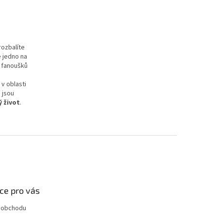
rozbalíte
e jedno na
e fanoušků
v oblasti
é jsou
ý život
.
ce pro vás
 obchodu