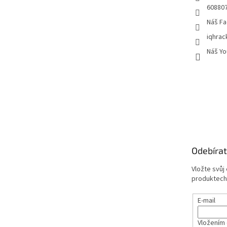
60880
Náš Fa
iqhrac
Náš Yo
Odebírat
Vložte svůj
produktech
E-mail
Vložením 