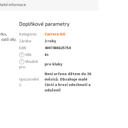
tatní informace
Doplňkové parametry
atku,
Kategorie
:
Carrera GO
 další díly.
Záruka
:
2 roky
EAN
:
4007486625754
?
Věk
:
6+
?
Vhodné
pro kluky
pro
:
Není určeno dětem do 36
Upozornění
měsíců. Obsahuje malé
1
:
části a hrozí vdechnutí a
udušení!