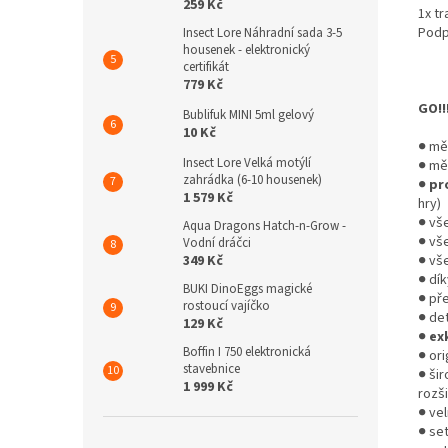
259 Kč
1x tr
Podpě
Insect Lore Náhradní sada 3-5
housenek - elektronický
certifikát
779 Kč
GO!!
Bublifuk MINI 5ml gelový
10 Kč
● mě
Insect Lore Velká motýlí
● měř
zahrádka (6-10 housenek)
●
pr
1 579 Kč
hry)
● vš
Aqua Dragons Hatch-n-Grow -
● vše
Vodní dráčci
● vš
349 Kč
● dí
BUKI DinoEggs magické
● př
rostoucí vajíčko
● de
129 Kč
●
ex
Boffin I 750 elektronická
● ori
stavebnice
● šir
1 999 Kč
rozši
● ve
● set