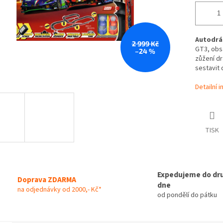
Autodráh
2 999 Kč
GT3, obsa
–24 %
zůžení dr
sestavit 
Detailní 
TISK
Expedujeme do dr
Doprava ZDARMA
dne
na odjednávky od 2000,- Kč*
od pondělí do pátku