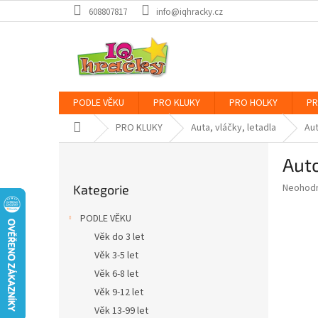
Přejít
608807817
info@iqhracky.cz
na
obsah
PODLE VĚKU
PRO KLUKY
PRO HOLKY
PR
Domů
PRO KLUKY
Auta, vláčky, letadla
Au
P
Auto
o
Přeskočit
s
Průměr
Neohod
Kategorie
kategorie
t
hodnoce
r
produkt
PODLE VĚKU
a
je
Věk do 3 let
0,0
n
z
Věk 3-5 let
n
5
í
Věk 6-8 let
hvězdič
p
Věk 9-12 let
a
Věk 13-99 let