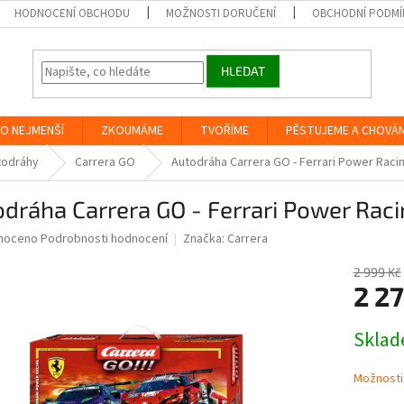
HODNOCENÍ OBCHODU
MOŽNOSTI DORUČENÍ
OBCHODNÍ PODMÍ
HLEDAT
O NEJMENŠÍ
ZKOUMÁME
TVOŘÍME
PĚSTUJEME A CHOVÁ
todráhy
Carrera GO
Autodráha Carrera GO - Ferrari Power Raci
dráha Carrera GO - Ferrari Power Rac
né
noceno
Podrobnosti hodnocení
Značka:
Carrera
ní
u
2 999 Kč
2 27
Měrná
Skla
cena:
ek.
Možnosti