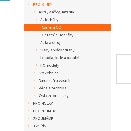
n
PRO KLUKY
e
Auta, vláčky, letadla
l
Autodráhy
Carrera GO
Ostatní autodráhy
Auta a stroje
Vlaky a vláčkodráhy
Letadla, lodě a ostatní
RC modely
Stavebnice
Dinosauři a vesmír
Věda a technika
Ostatní pro kluky
PRO HOLKY
PRO NEJMENŠÍ
ZKOUMÁME
TVOŘÍME