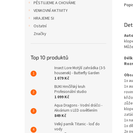
PĚSTUJEME A CHOVÁME
Popi
VENKOVNÍ AKTIVITY
HRAJEME SI
Det
Ostatní
Značky
Auto
klop
Můžet
Top 10 produktů
Délk
Rozm
Insect Lore Motýlí zahrádka (3-5
housenek) - Butterfly Garden
Obsa
1 079 Kč
1x au
1x au
BUKI Hrnčířský kruh
rovi
Profesionální studio
1 099 Kč
křiž
zůže
Aqua Dragons - Vodní dráčci -
klop
Akvárium s LED osvětlením
zatá
849 Kč
1x na
Velký parník Titanic - loď do
1x dí
vody
2x ov