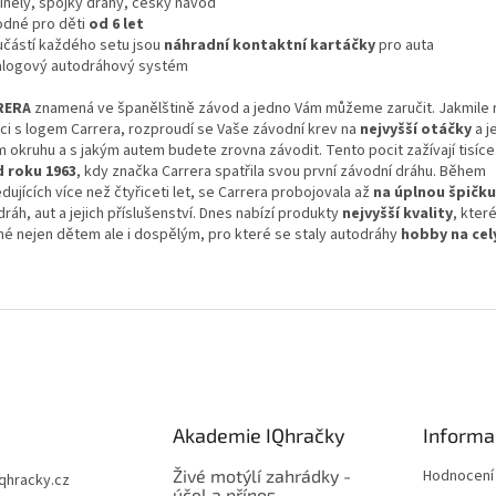
inely, spojky dráhy, český návod
odné pro děti
od 6 let
učástí každého setu jsou
náhradní kontaktní kartáčky
pro auta
alogový autodráhový systém
RERA
znamená ve španělštině závod a jedno Vám můžeme zaručit. Jakmile 
ici s logem Carrera, rozproudí se Vaše závodní krev na
nejvyšší otáčky
a j
m okruhu a s jakým autem budete zrovna závodit. Tento pocit zažívají tisíc
 roku 1963
, kdy značka Carrera spatřila svou první závodní dráhu. Během
dujících více než čtyřiceti let, se Carrera probojovala až
na úplnou špičku
ráh, aut a jejich příslušenství. Dnes nabízí produkty
nejvyšší kvality
, kter
né nejen dětem ale i dospělým, pro které se staly autodráhy
hobby na cel
Akademie IQhračky
Informa
Živé motýlí zahrádky -
Hodnocení
iqhracky.cz
účel a přínos