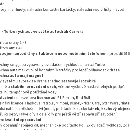
afo
ry, mantinely, náhradní kontaktní kartáčky, náhradní vodící lišty, návod
! - Turbo rychlost ve světě autodráh Carrera
řítko dráhy 1:43
ítko aut 1:43
opojení autodráhy s tabletem nebo mobilním telefonem
(přes díl 61
echny sety jsou vybaveny ovladačem rychlosti s funkcí Turbo
chna auta mají dvojité kontaktní kartáčky pro lepší přilnavost k dráze
echna
auta mají magnet
ky systému svorek se dráha snadno sestavuje i rozebírá
esné a
stabilní provedení drah
, včetně výškově nastavitelných podpěr
tailní, tampónově potištěné vozy
kluzivní
celosvětová
licence
aut F1 Ferrari, Red Bull
ginální licence Tlapková Patrola, Mimoni, Disney-Pixar Cars, Star Wars, Nint
oká nabídka příslušenství (most, počítadlo kol,
skokánek
,
kruhový objez
řující sety, rallye díly a další díly pro ještě větší zábavu pří závodění
lmi
kvalitní zpracování
y obsahují napájecí díl, mechanické počítadlo kol, 2x ovladač rychlosti, 2x a