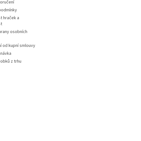
oručení
podmínky
t hraček a
st
hrany osobních
 od kupní smlouvy
dnávka
robků z trhu