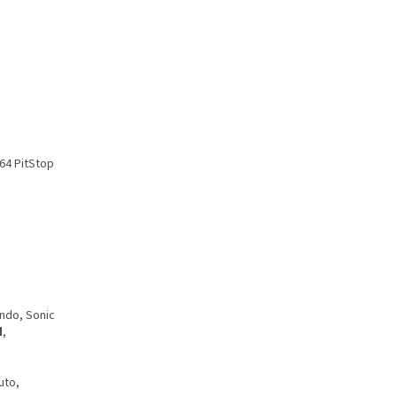
664 PitStop
endo, Sonic
d
,
uto,