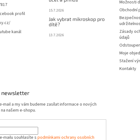
Možnosti d
7817
Obchodní 
15.7.2026
cebook profil
Bezpečnos
Jak vybrat mikroskop pro
ky.cz/
udržitelno
dítě?
Zásady oc
utube kanál
13.7.2026
údajů
Odstoupení
Moje obje
Stažení vý
Kontakty
 newsletter
 e-mail a my vám budeme zasílat informace o nových
 na našem e-shopu.
e-mailu souhlasíte s
podmínkami ochrany osobních