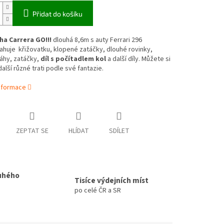
Přidat do košíku
a Carrera GO!!!
dlouhá 8,6m s auty Ferrari 296
huje křižovatku, klopené zatáčky, dlouhé rovinky,
áhy, zatáčky,
díl s počítadlem kol
a další díly. Můžete si
další různé trati podle své fantazie.
informace
ZEPTAT SE
HLÍDAT
SDÍLET
uhého
Tisíce výdejních míst
po celé ČR a SR