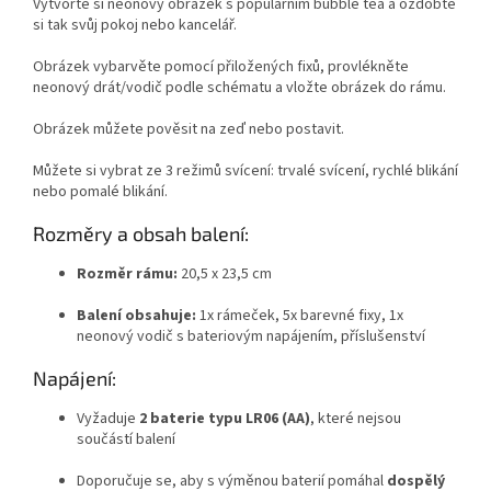
Vytvořte si neonový obrázek s populárním bubble tea a ozdobte
si tak svůj pokoj nebo kancelář.
Obrázek vybarvěte pomocí přiložených fixů, provlékněte
neonový drát/vodič podle schématu a vložte obrázek do rámu.
Obrázek můžete pověsit na zeď nebo postavit.
Můžete si vybrat ze 3 režimů svícení: trvalé svícení, rychlé blikání
nebo pomalé blikání.
Rozměry a obsah balení:
Rozměr rámu:
20,5 x 23,5 cm
Balení obsahuje:
1x rámeček, 5x barevné fixy, 1x
neonový vodič s bateriovým napájením, příslušenství
Napájení:
Vyžaduje
2 baterie typu LR06 (AA)
, které nejsou
součástí balení
Doporučuje se, aby s výměnou baterií pomáhal
dospělý