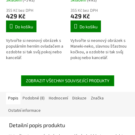
Skladem
(>5 ks)
Skladem
(4 ks)
355 Kč bez DPH
355 Kč bez DPH
429 Kč
429 Kč
Do košíku
Do košíku
Vytvořte si neonový obrázek s
Vytvořte si neonový obrázek s
populárním herním ovladačem a
Maneki-neko, slavnou šťastnou
ozdobte si tak svůj pokoj nebo
kočkou, a ozdobte si tak svůj
kancelář.
pokoj nebo kancelář.
ZOBRAZIT VŠECHNY SOUVISEJÍCÍ PRODUKTY
Popis
Podobné (8)
Hodnocení
Diskuze
Značka
Ostatní informace
Detailní popis produktu