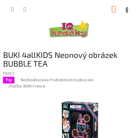
Přejít
NÁKUP
na
obsah
KOŠÍK
BUKI 4allKIDS Neonový obrázek
BUBBLE TEA
FK017
Průměrné
Neohodnoceno
Podrobnosti hodnocení
Tip
hodnocení
Značka:
BUKI France
produktu
je
0,0
z
5
hvězdiček.