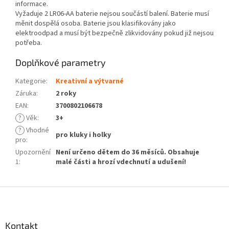
informace.
Vyžaduje 2 LR06-AA baterie nejsou součástí balení. Baterie musí
měnit dospělá osoba. Baterie jsou klasifikovány jako
elektroodpad a musí být bezpečně zlikvidovány pokud již nejsou
potřeba.
Doplňkové parametry
Kategorie
:
Kreativní a výtvarné
Záruka
:
2 roky
EAN
:
3700802106678
?
Věk
:
3+
?
Vhodné
pro kluky i holky
pro
:
Upozornění
Není určeno dětem do 36 měsíců. Obsahuje
1
:
malé části a hrozí vdechnutí a udušení!
Z
á
p
a
Kontakt