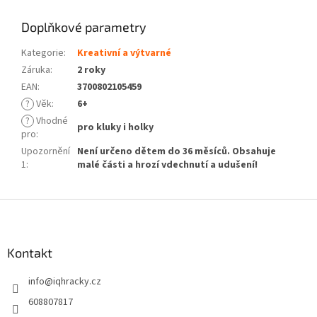
Doplňkové parametry
Kategorie
:
Kreativní a výtvarné
Záruka
:
2 roky
EAN
:
3700802105459
?
Věk
:
6+
?
Vhodné
pro kluky i holky
pro
:
Upozornění
Není určeno dětem do 36 měsíců. Obsahuje
1
:
malé části a hrozí vdechnutí a udušení!
Z
á
p
a
Kontakt
t
info
@
iqhracky.cz
í
608807817