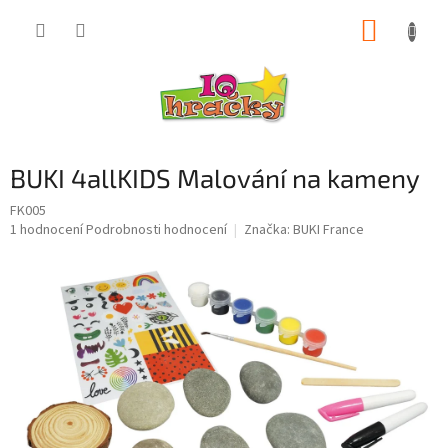
Přejít
NÁKUP
na
obsah
KOŠÍK
BUKI 4allKIDS Malování na kameny
FK005
Průměrné
1 hodnocení
Podrobnosti hodnocení
Značka:
BUKI France
hodnocení
produktu
je
5,0
z
5
hvězdiček.