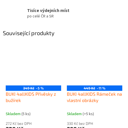
Tisíce výdejních míst
po celé ČR a SR
Související produkty
349 Kč
–5 %
449 Kč
–11 %
BUKI 4allKIDS Přívěsky z
BUKI 4allKIDS Rámeček na
bužírek
vlastní obrázky
Skladem
(5 ks)
Skladem
(>5 ks)
272 Kč bez DPH
330 Kč bez DPH