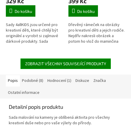
329 Kč
399 Kč
Do košíku
Do košíku
Sady 4allKIDS jsou určené pro
Dřevěný rámeček na obrázky
kreativní děti, které chtějí být
pro kreativní děti a jejich rodiče.
originální a vyrobit si zajímavé
Nejdřív nakresli obrázek a
dárkové produkty. Sada
potom ho vlož do maminčina
Přívěsky z bužírek obsahuje
nebo tatínkova rámečku.
postup a příslušenství pro...
ZOBRAZIT VŠECHNY SOUVISEJÍCÍ PRODUKTY
Popis
Podobné (8)
Hodnocení (1)
Diskuze
Značka
Ostatní informace
Detailní popis produktu
Sada malování na kameny je oblíbená aktivita pro všechny
kreativní duše nebo pro vaše výlety do přírody.