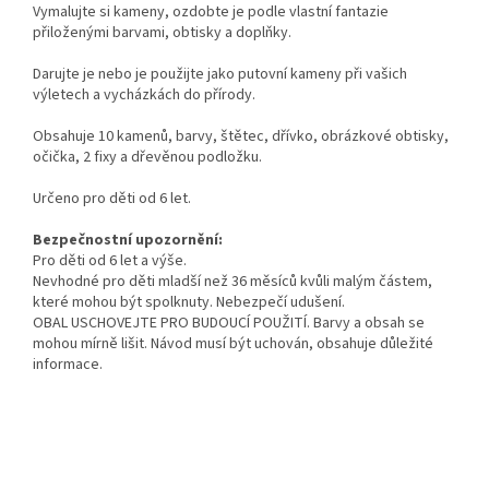
Vymalujte si kameny, ozdobte je podle vlastní fantazie
přiloženými barvami, obtisky a doplňky.
Darujte je nebo je použijte jako putovní kameny při vašich
výletech a vycházkách do přírody.
Obsahuje 10 kamenů, barvy, štětec, dřívko, obrázkové obtisky,
očička, 2 fixy a dřevěnou podložku.
Určeno pro děti od 6 let.
Bezpečnostní upozornění:
Pro děti od 6 let a výše.
Nevhodné pro děti mladší než 36 měsíců kvůli malým částem,
které mohou být spolknuty. Nebezpečí udušení.
OBAL USCHOVEJTE PRO BUDOUCÍ POUŽITÍ. Barvy a obsah se
mohou mírně lišit. Návod musí být uchován, obsahuje důležité
informace.