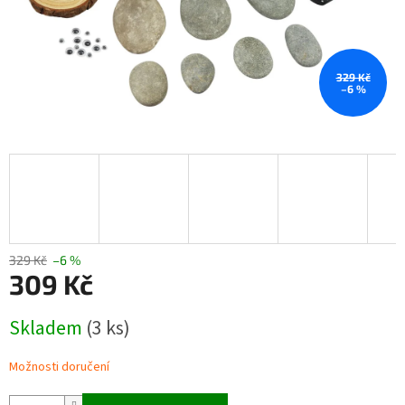
329 Kč
–6 %
329 Kč
–6 %
309 Kč
Měrná
Skladem
(3 ks)
cena:
Možnosti doručení