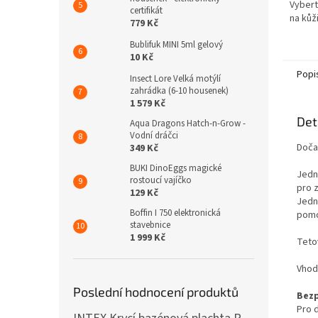
Vybert
certifikát
na kůž
779 Kč
pomocí
Bublifuk MINI 5ml gelový
10 Kč
Popi
Insect Lore Velká motýlí
zahrádka (6-10 housenek)
1 579 Kč
Det
Aqua Dragons Hatch-n-Grow -
Vodní dráčci
Dočas
349 Kč
BUKI DinoEggs magické
Jedná
rostoucí vajíčko
pro 
129 Kč
Jedn
Boffin I 750 elektronická
pomo
stavebnice
1 999 Kč
Teto
Vhodn
Poslední hodnocení produktů
Bezp
Pro d