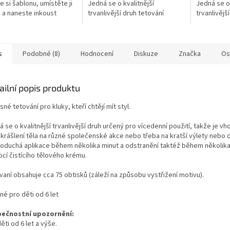
e si šablonu, umístěte ji
Jedná se o kvalitnější
Jedná se o 
i a naneste inkoust
trvanlivější druh tetování
trvanlivějš
 razítka.
určený pro vícedenní použití...
určený pro 
s
Podobné (8)
Hodnocení
Diskuze
Značka
Os
ailní popis produktu
né tetování pro kluky, kteří chtějí mít styl.
 se o kvalitnější trvanlivější druh určený pro vícedenní použití, takže je vh
zkrášlení těla na různé společenské akce nebo třeba na kratší výlety nebo 
oduchá aplikace během několika minut a odstranění taktéž během několika
cí čistícího tělového krému.
vaní obsahuje cca 75 obtisků (záleží na způsobu vystřižení motivu).
é pro děti od 6 let
ečnostní upozornění:
ěti od 6 let a výše.