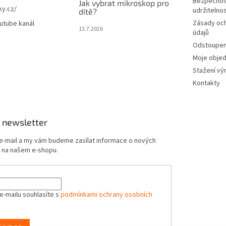
Bezpečnos
Jak vybrat mikroskop pro
ky.cz/
udržitelno
dítě?
Zásady oc
utube kanál
13.7.2026
údajů
Odstoupení
Moje obje
Stažení vý
Kontakty
 newsletter
 e-mail a my vám budeme zasílat informace o nových
 na našem e-shopu.
e-mailu souhlasíte s
podmínkami ochrany osobních