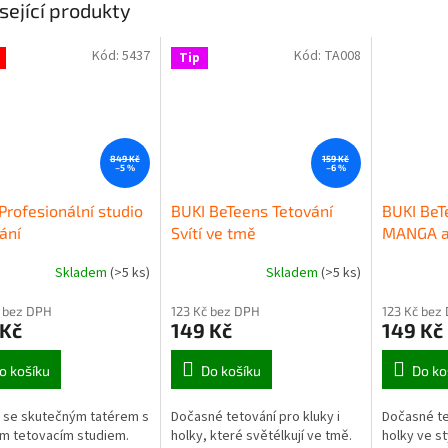
sející produkty
Kód:
5437
Kód:
TA008
Tip
849 Kč
159 Kč
–5 %
–6 %
Profesionální studio
BUKI BeTeens Tetování
BUKI BeT
ání
Svítí ve tmě
MANGA a
Skladem
(>5 ks)
Skladem
(>5 ks)
 bez DPH
123 Kč bez DPH
123 Kč bez
 Kč
149 Kč
149 Kč
o košíku
Do košíku
Do ko
 se skutečným tatérem s
Dočasné tetování pro kluky i
Dočasné tet
ím tetovacím studiem.
holky, které světélkují ve tmě.
holky ve s