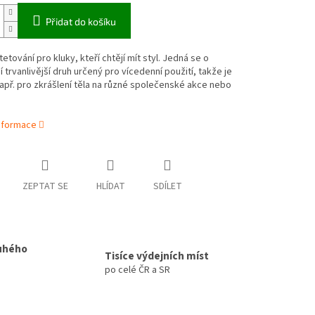
Přidat do košíku
etování pro kluky, kteří chtějí mít styl. Jedná se o
ší trvanlivější druh určený pro vícedenní použití, takže je
př. pro zkrášlení těla na různé společenské akce nebo
informace
ZEPTAT SE
HLÍDAT
SDÍLET
uhého
Tisíce výdejních míst
po celé ČR a SR