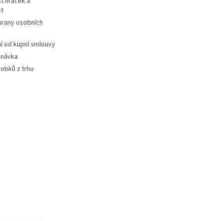
t hraček a
st
hrany osobních
 od kupní smlouvy
dnávka
robků z trhu