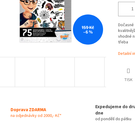
Dočasné t
159 Kč
kvalitněj
–6 %
vhodné na
třeba
Detailní 
TISK
Expedujeme do dr
Doprava ZDARMA
dne
na odjednávky od 2000,- Kč*
od pondělí do pátku