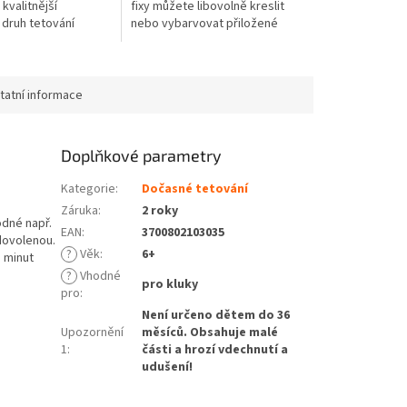
kvalitnější
fixy můžete libovolně kreslit
í druh tetování
nebo vybarvovat přiložené
vícedenní použití...
šablony.
tatní informace
Doplňkové parametry
Kategorie
:
Dočasné tetování
Záruka
:
2 roky
odné např.
EAN
:
3700802103035
dovolenou.
?
Věk
:
6+
 minut
?
Vhodné
pro kluky
pro
:
Není určeno dětem do 36
Upozornění
měsíců. Obsahuje malé
1
:
části a hrozí vdechnutí a
udušení!