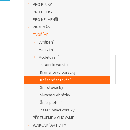
n
PRO KLUKY
e
PRO HOLKY
l
PRO NEJMENŠÍ
ZKOUMÁME
TVOŘÍME
Vyrábění
Malování
Modelování
Ostatní kreativita
Diamantové obrázky
Dočasné tetování
Smršťovačky
Škrabací obrázky
Šití a pletení
Zažehlovací korálky
PĚSTUJEME A CHOVÁME
VENKOVNÍ AKTIVITY