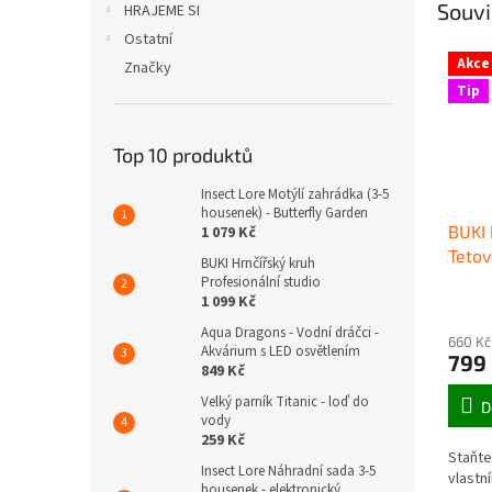
Souvi
HRAJEME SI
Ostatní
Akce
Značky
Tip
Top 10 produktů
Insect Lore Motýlí zahrádka (3-5
housenek) - Butterfly Garden
BUKI 
1 079 Kč
Tetov
BUKI Hrnčířský kruh
Profesionální studio
1 099 Kč
Aqua Dragons - Vodní dráčci -
660 Kč
Akvárium s LED osvětlením
799
849 Kč
Velký parník Titanic - loď do
D
vody
259 Kč
Staňte
Insect Lore Náhradní sada 3-5
vlastn
housenek - elektronický