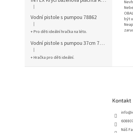
INTEX Krycí bazénová plachta Round 305cm 28030
Nevh
|
Nebe
Hodnocení produktu je 5 z 5 hvězdiček.
OBAL
Vodní pistole s pumpou 78862
být 
|
Neap
Hodnocení produktu je 5 z 5 hvězdiček.
zaru
+ Pro děti ideální hračka na léto.
Vodní pistole s pumpou 37cm 78961
|
Hodnocení produktu je 5 z 5 hvězdiček.
+ Hračka pro děti ideální.
Z
á
p
a
t
Kontakt
í
info
@
60880
Náš Fa