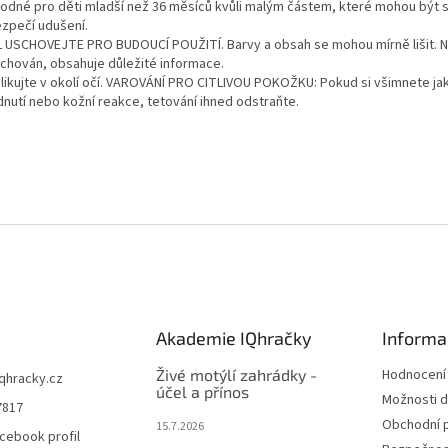
odné pro děti mladší než 36 měsíců kvůli malým částem, které mohou být s
zpečí udušení.
 USCHOVEJTE PRO BUDOUCÍ POUŽITÍ. Barvy a obsah se mohou mírně lišit. 
uchován, obsahuje důležité informace.
likujte v okolí očí. VAROVÁNÍ PRO CITLIVOU POKOŽKU: Pokud si všimnete ja
dnutí nebo kožní reakce, tetování ihned odstraňte.
Akademie IQhračky
Informa
Živé motýlí zahrádky -
Hodnocení
iqhracky.cz
účel a přínos
Možnosti d
7817
Obchodní 
15.7.2026
cebook profil