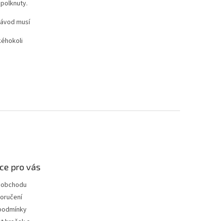
polknuty.
Návod musí
kéhokoli
ce pro vás
 obchodu
oručení
podmínky