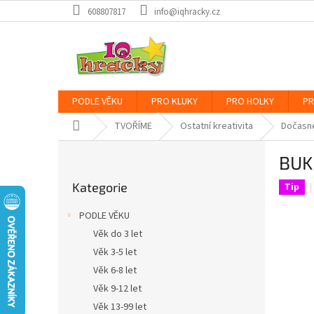
Přejít
608807817
info@iqhracky.cz
na
obsah
PODLE VĚKU
PRO KLUKY
PRO HOLKY
PR
Domů
TVOŘÍME
Ostatní kreativita
Dočasné
P
BUKI
o
Přeskočit
s
Kategorie
kategorie
Tip
t
r
PODLE VĚKU
a
Věk do 3 let
n
Věk 3-5 let
n
í
Věk 6-8 let
p
Věk 9-12 let
a
Věk 13-99 let