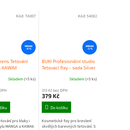
Kód:
TA007
Kód:
54382
159 Kč
399 Kč
–6 %
–5 %
eens Tetování
BUKI Profesionální studio
 KAWAII
Tetovací fixy - sada Silver
Skladem
(>5 ks)
Skladem
(>5 ks)
 DPH
313 Kč bez DPH
379 Kč
šíku
Do košíku
ování pro kluky i
Kosmetické fixy pro kreslení
tylu MANGA a KAWAII.
skvělých barevných tetování. S