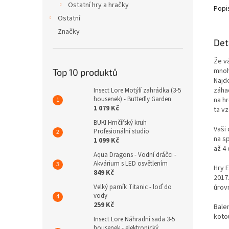
Ostatní hry a hračky
Popi
Ostatní
Značky
Det
Že vá
mnoh
Top 10 produktů
Najde
záhad
Insect Lore Motýlí zahrádka (3-5
housenek) - Butterfly Garden
na hr
1 079 Kč
ta vz
BUKI Hrnčířský kruh
Vaši
Profesionální studio
na s
1 099 Kč
až 4
Aqua Dragons - Vodní dráčci -
Akvárium s LED osvětlením
Hry 
849 Kč
2017.
úrov
Velký parník Titanic - loď do
vody
259 Kč
Bale
kotou
Insect Lore Náhradní sada 3-5
housenek - elektronický