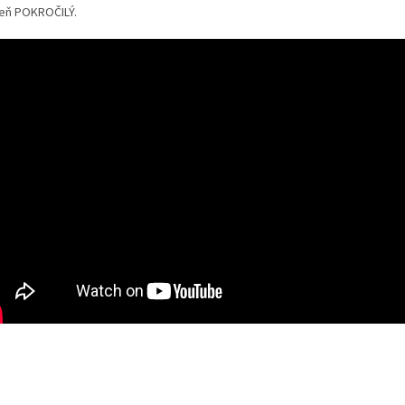
eň POKROČILÝ.