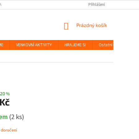
NKY
BEZPEČNOST HRAČEK A UDRŽITELNOST
Přihlášení
ZÁSADY OCHRANY OS
NÁKUPNÍ
Prázdný košík
KOŠÍK
ME
VENKOVNÍ AKTIVITY
HRAJEME SI
Ostatní
Značky
20 %
 Kč
dem
(2 ks)
 doručení