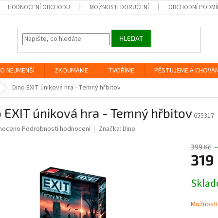
HODNOCENÍ OBCHODU
MOŽNOSTI DORUČENÍ
OBCHODNÍ PODMÍ
HLEDAT
O NEJMENŠÍ
ZKOUMÁME
TVOŘÍME
PĚSTUJEME A CHOVÁ
Dino EXIT úniková hra - Temný hřbitov
 EXIT úniková hra - Temný hřbitov
655317
né
noceno
Podrobnosti hodnocení
Značka:
Dino
ní
u
399 Kč
–
319
Měrná
Skla
cena:
ek.
Možnosti