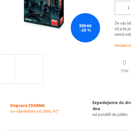
Že vás li
399 Kč
Už jste j
–20 %
nemá odes
Detailní 
TISK
Expedujeme do dr
Doprava ZDARMA
dne
na odjednávky od 2000,- Kč*
od pondělí do pátku