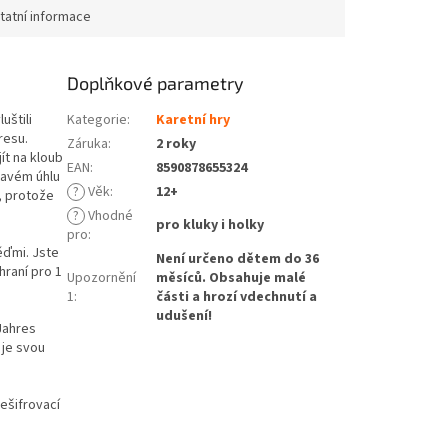
tatní informace
Doplňkové parametry
uštili
Kategorie
:
Karetní hry
resu.
Záruka
:
2 roky
ít na kloub
EAN
:
8590878655324
pravém úhlu
?
Věk
:
12+
e, protože
?
Vhodné
pro kluky i holky
pro
:
ěďmi. Jste
Není určeno dětem do 36
hraní pro 1
Upozornění
měsíců. Obsahuje malé
1
:
části a hrozí vdechnutí a
udušení!
Jahres
 je svou
ešifrovací