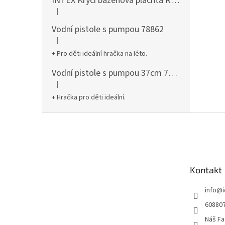
INTEX Krycí bazénová plachta Round 305cm 28030
|
Hodnocení produktu je 5 z 5 hvězdiček.
Vodní pistole s pumpou 78862
|
Hodnocení produktu je 5 z 5 hvězdiček.
+ Pro děti ideální hračka na léto.
Vodní pistole s pumpou 37cm 78961
|
Hodnocení produktu je 5 z 5 hvězdiček.
+ Hračka pro děti ideální.
Z
á
p
a
t
Kontakt
í
info
@
60880
Náš Fa