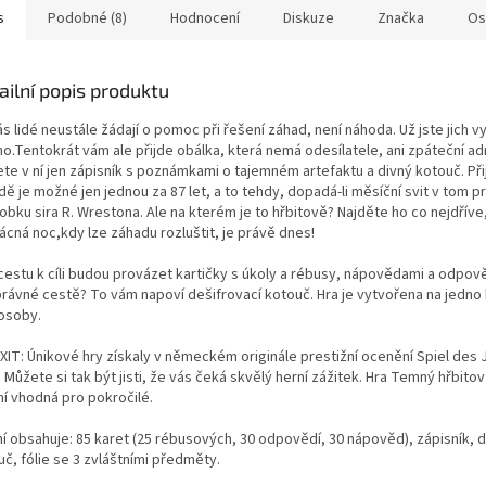
s
Podobné (8)
Hodnocení
Diskuze
Značka
Os
ailní popis produktu
s lidé neustále žádají o pomoc při řešení záhad, není náhoda. Už jste jich vyl
o.Tentokrát vám ale přijde obálka, která nemá odesílatele, ani zpáteční ad
te v ní jen zápisník s poznámkami o tajemném artefaktu a divný kotouč. Přij
ě je možné jen jednou za 87 let, a to tehdy, dopadá-li měsíční svit v tom 
obku sira R. Wrestona. Ale na kterém je to hřbitově? Najděte ho co nejdřív
ácná noc,kdy lze záhadu rozluštit, je právě dnes!
 cestu k cíli budou provázet kartičky s úkoly a rébusy, nápovědami a odpov
právné cestě? To vám napoví dešifrovací kotouč. Hra je vytvořena na jedno 
 osoby.
EXIT: Únikové hry získaly v německém originále prestižní ocenění Spiel des 
 Můžete si tak být jisti, že vás čeká skvělý herní zážitek. Hra Temný hřbitov
ní vhodná pro pokročilé.
ní obsahuje: 85 karet (25 rébusových, 30 odpovědí, 30 nápověd), zápisník, d
č, fólie se 3 zvláštními předměty.