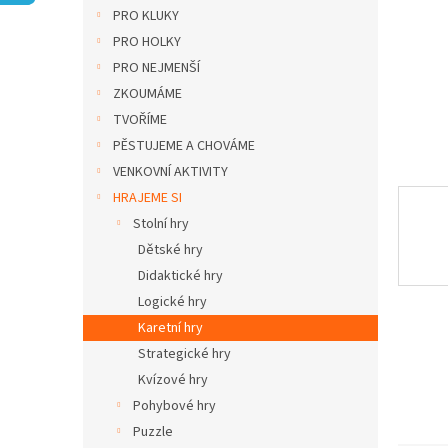
n
PRO KLUKY
e
PRO HOLKY
l
PRO NEJMENŠÍ
ZKOUMÁME
TVOŘÍME
PĚSTUJEME A CHOVÁME
VENKOVNÍ AKTIVITY
HRAJEME SI
Stolní hry
Dětské hry
Didaktické hry
Logické hry
Karetní hry
Strategické hry
Kvízové hry
Pohybové hry
Puzzle