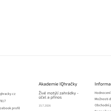
Akademie IQhračky
Informa
Živé motýlí zahrádky -
Hodnocení
iqhracky.cz
účel a přínos
Možnosti d
7817
Obchodní 
15.7.2026
cebook profil