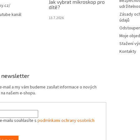
Bezpečnos
Jak vybrat mikroskop pro
ky.cz/
udržitelno
dítě?
Zásady oc
utube kanál
13.7.2026
údajů
Odstoupení
Moje obje
Stažení vý
Kontakty
 newsletter
 e-mail a my vám budeme zasílat informace o nových
 na našem e-shopu.
e-mailu souhlasíte s
podmínkami ochrany osobních