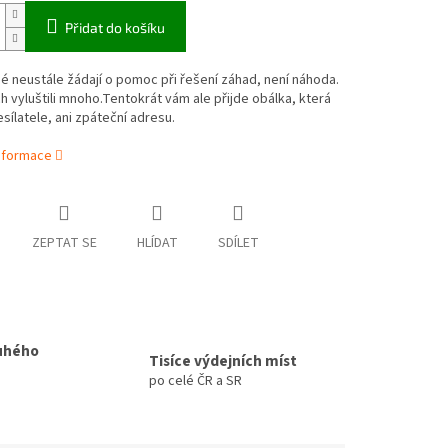
Přidat do košíku
dé neustále žádají o pomoc při řešení záhad, není náhoda.
ich vyluštili mnoho.Tentokrát vám ale přijde obálka, která
ílatele, ani zpáteční adresu.
informace
ZEPTAT SE
HLÍDAT
SDÍLET
uhého
Tisíce výdejních míst
po celé ČR a SR