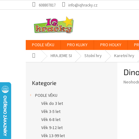
Přejít
608807817
info@iqhracky.cz
na
obsah
PODLE VĚKU
PRO KLUKY
PRO HOLKY
PR
Domů
HRAJEME SI
Stolní hry
Karetní hry
P
Dino
o
Přeskočit
s
Průměr
Neohod
Kategorie
kategorie
t
hodnoce
r
produkt
PODLE VĚKU
a
je
Věk do 3 let
0,0
n
z
Věk 3-5 let
n
5
í
Věk 6-8 let
hvězdič
p
Věk 9-12 let
a
Věk 13-99 let