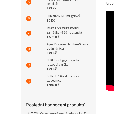
Úrov
certifikát
779 Kč
Bublifuk MINI 5ml gelový
10 Kč
Insect Lore Velká motýlí
zahrádka (6-10 housenek)
1 579 Kč
Aqua Dragons Hatch-n-Grow -
Vodní dráčci
349 Kč
BUKI DinoEggs magické
rostoucí vajíčko
129 Kč
Boffin I 750 elektronická
stavebnice
1 999 Kč
Poslední hodnocení produktů