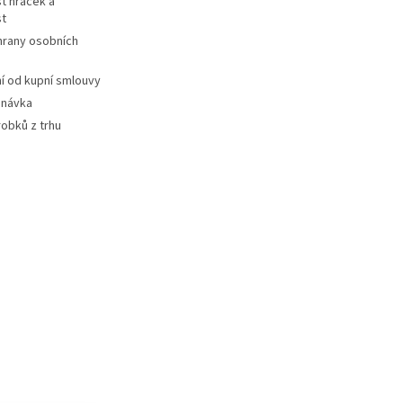
t hraček a
st
hrany osobních
 od kupní smlouvy
dnávka
robků z trhu