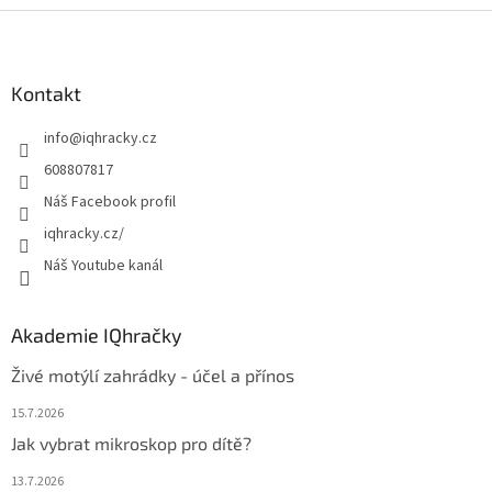
Z
á
p
a
Kontakt
t
info
@
iqhracky.cz
í
608807817
Náš Facebook profil
iqhracky.cz/
Náš Youtube kanál
Akademie IQhračky
Živé motýlí zahrádky - účel a přínos
15.7.2026
Jak vybrat mikroskop pro dítě?
13.7.2026