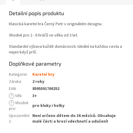
Detailní popis produktu
Klasická karetní hra Černý Petr v originálním designu.
Vhodné pro 2 - 6 hráčů ve věku od 3 let.
Standardní výbava každé domácnosti. Ideální na každou cestu a
nejen když prší.
Doplňkové parametry
Kategorie
:
Karetní hry
Záruka
:
2 roky
EAN
:
8595591700252
?
Věk
:
3+
?
Vhodné
pro kluky i holky
pro
:
Upozornění
Není určeno dětem do 36 měsíců. Obsahuje
1
:
malé části a hrozí vdechnutí a udušení!