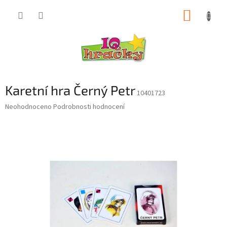
Přejít
NÁKUP
na
obsah
KOŠÍK
Karetní hra Černý Petr
10401723
Průměrné
Neohodnoceno
Podrobnosti hodnocení
hodnocení
produktu
je
0,0
z
5
hvězdiček.