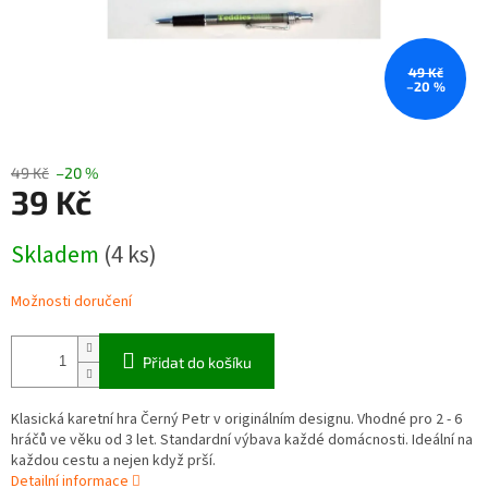
49 Kč
–20 %
49 Kč
–20 %
39 Kč
Měrná
Skladem
(4 ks)
cena:
Možnosti doručení
Přidat do košíku
Klasická karetní hra Černý Petr v originálním designu. Vhodné pro 2 - 6
hráčů ve věku od 3 let. Standardní výbava každé domácnosti. Ideální na
každou cestu a nejen když prší.
Detailní informace