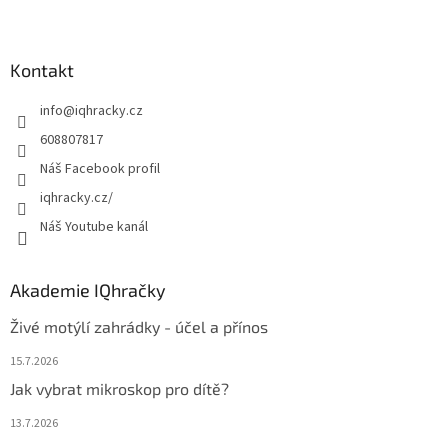
Z
á
p
a
Kontakt
t
info
@
iqhracky.cz
í
608807817
Náš Facebook profil
iqhracky.cz/
Náš Youtube kanál
Akademie IQhračky
Živé motýlí zahrádky - účel a přínos
15.7.2026
Jak vybrat mikroskop pro dítě?
13.7.2026