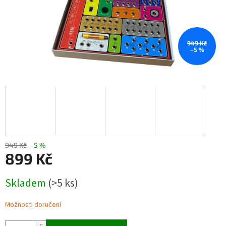
949 Kč
–5 %
949 Kč
–5 %
899 Kč
Měrná
Skladem
(>5 ks)
cena:
Možnosti doručení