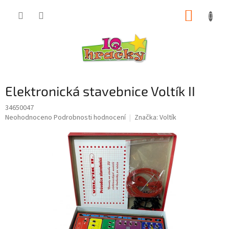
Přejít
NÁKUP
na
obsah
KOŠÍK
Elektronická stavebnice Voltík II
34650047
Průměrné
Neohodnoceno
Podrobnosti hodnocení
Značka:
Voltík
hodnocení
produktu
je
0,0
z
5
hvězdiček.