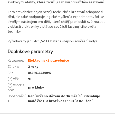
zvukovými efekty, které zaručují zábavu při každém sestavení.
Tato stavebnice nejen rozvíjí technické a kreativní schopnosti
dětí, ale také podporuje logické myšlení a experimentování. Je
skvělým nástrojem pro děti, které chtějí prohloubit své znalosti
v oblasti elektroniky a stát se součástí fascinujícího světa
techniky.
Vyžadovány jsou 4x 1,5V AA baterie (nejsou součástí sady)
Doplňkové parametry
Kategorie
:
Elektronické stavebnice
Záruka
:
2 roky
EAN
:
8594011650047
?
Věk
:
9+
?
Vhodné
pro kluky
pro
:
Upozornění
Není určeno dětem do 36 měsíců. Obsahuje
1
:
malé části a hrozí vdechnutí a udušení!