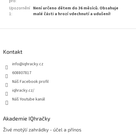
pro
:
Upozornění
Není určeno dětem do 36 měsíců. Obsahuje
1
:
malé části a hrozí vdechnutí a udušení!
Z
á
p
a
Kontakt
t
info
@
iqhracky.cz
í
608807817
Náš Facebook profil
iqhracky.cz/
Náš Youtube kanál
Akademie IQhračky
Živé motýlí zahrádky - účel a přínos