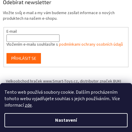
Odebírat newsletter
Vložte svůj e-mail a my vám budeme zasílat informace o nových
produktech na našem e-shopu.
E-mail
Vložením e-mailu souhlasíte s
podmínkami ochrany osobních údajů
PŘIHLÁSIT SE
Velkoobchod hraček www.Smart-Toys.cz, distributor značek BUKI
France, Brainstorm Toys, Insect Lore, World Alive, T.A.O.S. a dalších
Tento web používá soubory cookie. Dalším procházením
tohoto webu vyjadřujete souhlas s jejich používáním.. Více
informací
zde
.
Vytvořil Shoptet
Nastavení