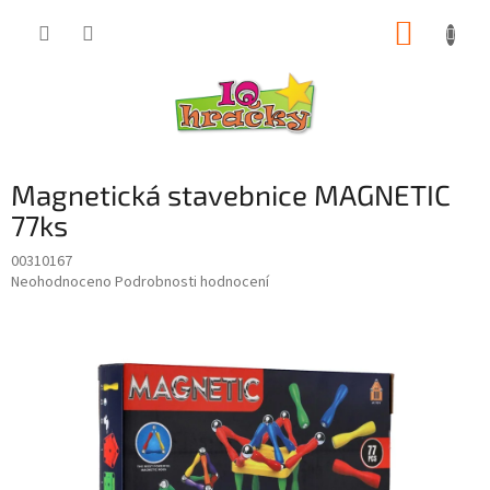
Přejít
NÁKUP
na
obsah
KOŠÍK
Magnetická stavebnice MAGNETIC
77ks
00310167
Průměrné
Neohodnoceno
Podrobnosti hodnocení
hodnocení
produktu
je
0,0
z
5
hvězdiček.