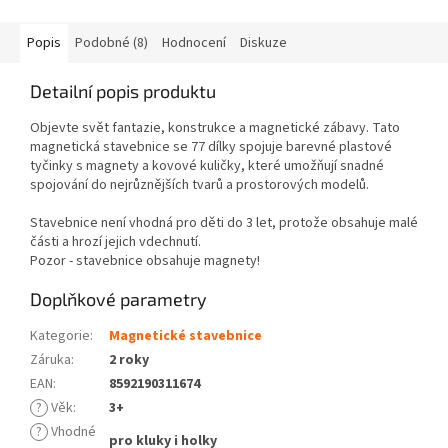
Popis
Podobné (8)
Hodnocení
Diskuze
Detailní popis produktu
Objevte svět fantazie, konstrukce a magnetické zábavy. Tato
magnetická stavebnice se 77 dílky spojuje barevné plastové
tyčinky s magnety a kovové kuličky, které umožňují snadné
spojování do nejrůznějších tvarů a prostorových modelů.
Stavebnice není vhodná pro děti do 3 let, protože obsahuje malé
části a hrozí jejich vdechnutí.
Pozor - stavebnice obsahuje magnety!
Doplňkové parametry
Kategorie
:
Magnetické stavebnice
Záruka
:
2 roky
EAN
:
8592190311674
?
Věk
:
3+
?
Vhodné
pro kluky i holky