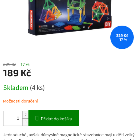
229 Kč
–17 %
229 Kč
–17 %
189 Kč
Měrná
Skladem
(4 ks)
cena:
Možnosti doručení
Přidat do košíku
Jednoduché, avšak důmyslné magnetické stavebnice mají u dětí velký