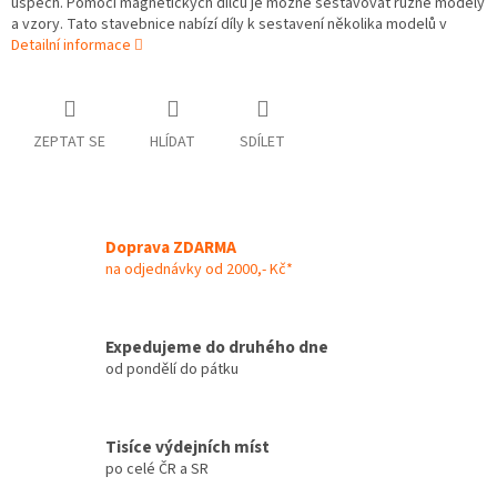
úspěch. Pomocí magnetických dílců je možné sestavovat různé modely
a vzory. Tato stavebnice nabízí díly k sestavení několika modelů v
Detailní informace
ZEPTAT SE
HLÍDAT
SDÍLET
Doprava ZDARMA
na odjednávky od 2000,- Kč*
Expedujeme do druhého dne
od pondělí do pátku
Tisíce výdejních míst
po celé ČR a SR