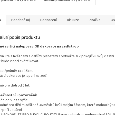
jíčku svůj vlastní vesmír,
v pokojíčku svůj vlastní vesmír,
bude v noci
který bude v noci
ovat....
světélkovat....
s
Podobné (8)
Hodnocení
Diskuze
Značka
Os
ailní popis produktu
mě svítící nalepovací 3D dekorace na zeď/strop
nujte s hvězdami a dalšími planetami a vytvořte si v pokojíčku svůj vlastní
ý bude v noci světélkovat.
kost/průměr cca 15cm.
ástí dekorace je lepení na zeď.
é pro děti od 5 let.
ečnostní upozornění:
ěti od 5 let a výše.
odné pro děti mladší než 36 měsíců kvůli malým částem, které mohou být s
zpečí udušení.
 USCHOVEJTE PRO BUDOUCÍ POUŽITÍ. Barvy a obsah se mohou mírně lišit. 