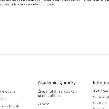
uchován, obsahuje důležité informace.
Akademie IQhračky
Informa
Živé motýlí zahrádky -
Hodnocení
iqhracky.cz
účel a přínos
Možnosti d
7817
Obchodní 
15.7.2026
cebook profil