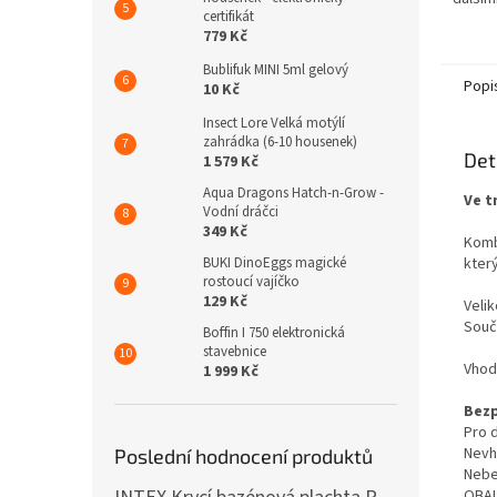
certifikát
v poko
779 Kč
který 
světélk
Bublifuk MINI 5ml gelový
Popi
10 Kč
Insect Lore Velká motýlí
zahrádka (6-10 housenek)
Det
1 579 Kč
Aqua Dragons Hatch-n-Grow -
Ve t
Vodní dráčci
349 Kč
Kombi
BUKI DinoEggs magické
kter
rostoucí vajíčko
129 Kč
Veli
Souč
Boffin I 750 elektronická
stavebnice
Vhodn
1 999 Kč
Bezp
Pro d
Nevh
Poslední hodnocení produktů
Nebe
OBAL