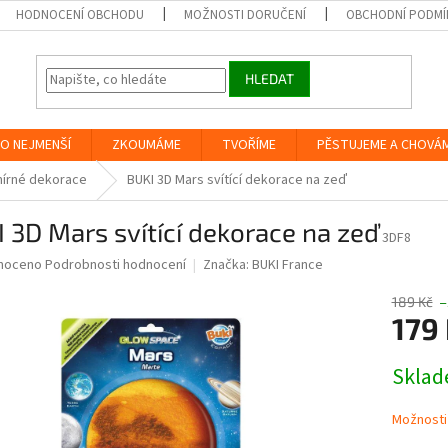
HODNOCENÍ OBCHODU
MOŽNOSTI DORUČENÍ
OBCHODNÍ PODMÍ
HLEDAT
O NEJMENŠÍ
ZKOUMÁME
TVOŘÍME
PĚSTUJEME A CHOVÁ
írné dekorace
BUKI 3D Mars svítící dekorace na zeď
 3D Mars svítící dekorace na zeď
3DF8
né
noceno
Podrobnosti hodnocení
Značka:
BUKI France
ní
u
189 Kč
–
179
Měrná
Skla
cena:
ek.
Možnosti