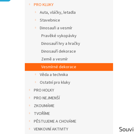
n
PRO KLUKY
e
Auta, vláčky, letadla
l
Stavebnice
Dinosauři a vesmír
Pravěké vykopávky
Dinosauří hry a hračky
Dinosauří dekorace
Země a vesmír
Vesmírné dekorace
Věda a technika
Ostatní pro kluky
PRO HOLKY
PRO NEJMENŠÍ
ZKOUMÁME
TVOŘÍME
PĚSTUJEME A CHOVÁME
Souvi
VENKOVNÍ AKTIVITY