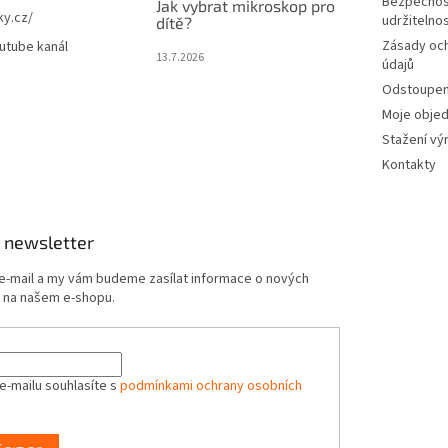
Bezpečnos
Jak vybrat mikroskop pro
ky.cz/
udržitelno
dítě?
Zásady oc
utube kanál
13.7.2026
údajů
Odstoupení
Moje obje
Stažení vý
Kontakty
 newsletter
 e-mail a my vám budeme zasílat informace o nových
 na našem e-shopu.
e-mailu souhlasíte s
podmínkami ochrany osobních