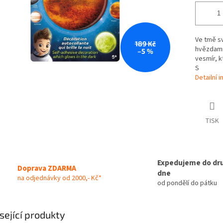
Ve tmě sv
189 Kč
hvězdami 
–5 %
vesmír, k
S
Detailní 
TISK
Expedujeme do dr
Doprava ZDARMA
dne
na odjednávky od 2000,- Kč*
od pondělí do pátku
sející produkty