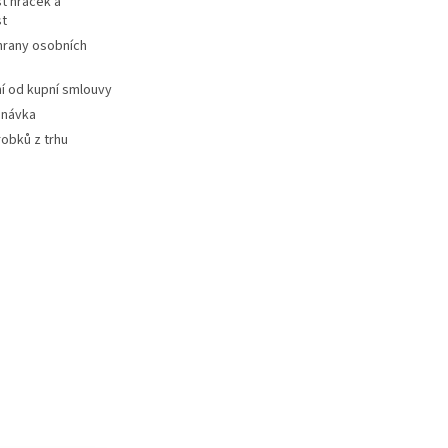
t hraček a
st
hrany osobních
 od kupní smlouvy
dnávka
robků z trhu