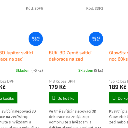
Kód:
3DF6
Kód:
3DF2
189 Kč
189 Kč
–5 %
–5 %
3D Jupiter svítící
BUKI 3D Země svítící
GlowSta
ace na zeď
dekorace na zeď
noc 60ks
Skladem
(>5 ks)
Skladem
(5 ks)
 bez DPH
148 Kč bez DPH
156 Kč bez
Kč
179 Kč
189 Kč
o košíku
Do košíku
Do ko
 svítící nalepovací 3D
Ve tmě svítící nalepovací 3D
Kvalitní pl
ce na zeď/strop
dekorace na zeď/strop
Glow efekt
ujte s hvězdami a
Kombinujte s hvězdami a
zeď nebo s
i planetami a vytvořte si
dalšími planetami a vytvořte si