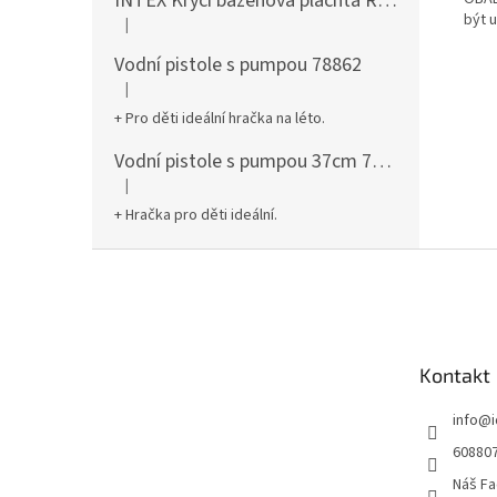
INTEX Krycí bazénová plachta Round 305cm 28030
být 
|
Hodnocení produktu je 5 z 5 hvězdiček.
Vodní pistole s pumpou 78862
|
Hodnocení produktu je 5 z 5 hvězdiček.
+ Pro děti ideální hračka na léto.
Vodní pistole s pumpou 37cm 78961
|
Hodnocení produktu je 5 z 5 hvězdiček.
+ Hračka pro děti ideální.
Z
á
p
a
t
Kontakt
í
info
@
60880
Náš Fa