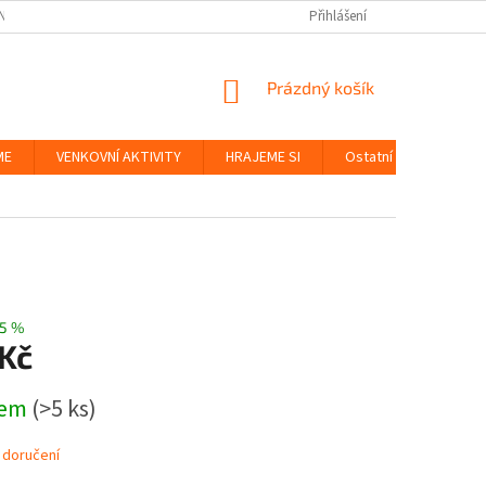
NKY
BEZPEČNOST HRAČEK A UDRŽITELNOST
Přihlášení
ZÁSADY OCHRANY OS
NÁKUPNÍ
Prázdný košík
KOŠÍK
ME
VENKOVNÍ AKTIVITY
HRAJEME SI
Ostatní
Značky
5 %
 Kč
dem
(>5 ks)
 doručení