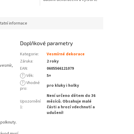
si v pokojíčku svůj vlastní
vesmír, který bude v noci
světélkovat....
tatní informace
Doplňkové parametry
Kategorie
:
Vesmírné dekorace
Záruka
:
2 roky
 vesmír,
EAN
:
0605566121079
?
Věk
:
5+
?
Vhodné
pro kluky i holky
pro
:
Není určeno dětem do 36
Upozornění
měsíců. Obsahuje malé
1
:
části a hrozí vdechnutí a
udušení!
polknuty.
Návod musí