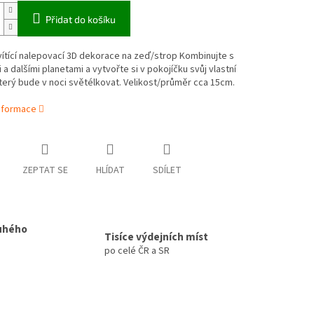
Přidat do košíku
ítící nalepovací 3D dekorace na zeď/strop Kombinujte s
a dalšími planetami a vytvořte si v pokojíčku svůj vlastní
terý bude v noci světélkovat. Velikost/průměr cca 15cm.
informace
ZEPTAT SE
HLÍDAT
SDÍLET
uhého
Tisíce výdejních míst
po celé ČR a SR