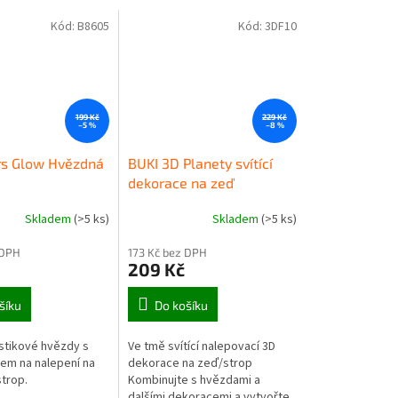
Kód:
B8605
Kód:
3DF10
199 Kč
229 Kč
–5 %
–8 %
rs Glow Hvězdná
BUKI 3D Planety svítící
dekorace na zeď
Skladem
(>5 ks)
Skladem
(>5 ks)
 DPH
173 Kč bez DPH
209 Kč
šíku
Do košíku
astikové hvězdy s
Ve tmě svítící nalepovací 3D
em na nalepení na
dekorace na zeď/strop
trop.
Kombinujte s hvězdami a
dalšími dekoracemi a vytvořte