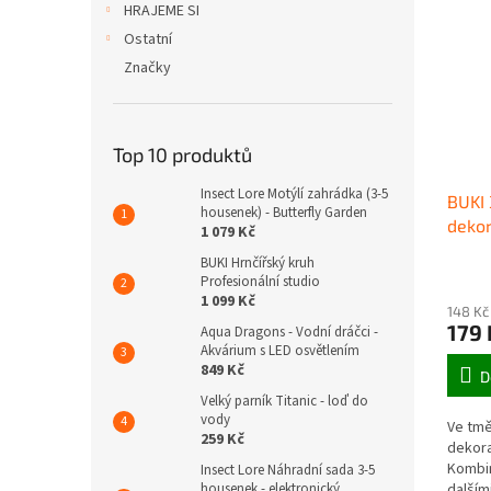
HRAJEME SI
Ostatní
Značky
Top 10 produktů
Insect Lore Motýlí zahrádka (3-5
BUKI 
housenek) - Butterfly Garden
dekor
1 079 Kč
BUKI Hrnčířský kruh
Profesionální studio
1 099 Kč
148 Kč
179 
Aqua Dragons - Vodní dráčci -
Akvárium s LED osvětlením
849 Kč
D
Velký parník Titanic - loď do
vody
Ve tmě
259 Kč
dekora
Kombin
Insect Lore Náhradní sada 3-5
housenek - elektronický
dalším