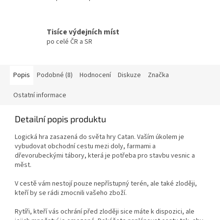
Tisíce výdejních míst
po celé ČR a SR
Popis
Podobné (8)
Hodnocení
Diskuze
Značka
Ostatní informace
Detailní popis produktu
Logická hra zasazená do světa hry Catan. Vaším úkolem je
vybudovat obchodní cestu mezi doly, farmami a
dřevorubeckými tábory, která je potřeba pro stavbu vesnic a
měst.
V cestě vám nestojí pouze nepřístupný terén, ale také zloději,
kteří by se rádi zmocnili vašeho zboží.
Rytíři, kteří vás ochrání před zloději sice máte k dispozici, ale