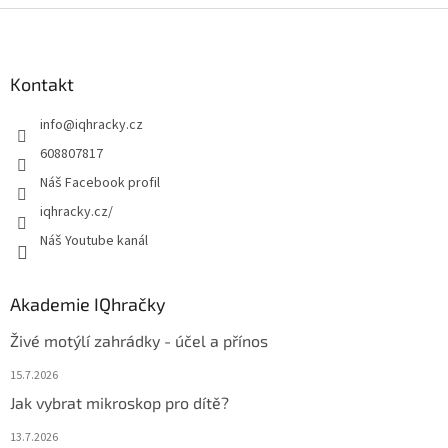
Z
á
p
a
Kontakt
t
info
@
iqhracky.cz
í
608807817
Náš Facebook profil
iqhracky.cz/
Náš Youtube kanál
Akademie IQhračky
Živé motýlí zahrádky - účel a přínos
15.7.2026
Jak vybrat mikroskop pro dítě?
13.7.2026