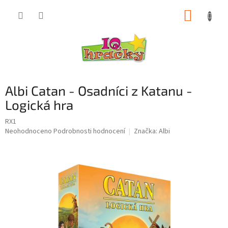
Přejít
NÁKUP
na
obsah
KOŠÍK
Albi Catan - Osadníci z Katanu -
Logická hra
RX1
Průměrné
Neohodnoceno
Podrobnosti hodnocení
Značka:
Albi
hodnocení
produktu
je
0,0
z
5
hvězdiček.