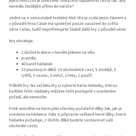
jejich množství je omezené. Dokážete naplánovat cestu tak, aby
nevedla zlodějům přímo do náruče?
Jedná se o samostatně hratelný titul. Hra je zcela jiným žánrem a
s původní hrou Catan má společné pouze zasazení do světa
série Catan, tudíž nepotřebujete žádné další hry z původní série.
Hra obsahuje:
1 úložná krabice s herním plánem na víku
pravidla
40 karet hádanek
33 plastových dílků: 10 obchodních cest, 5 zlodějů, 5
rytířů, 5 vesnic, 5 měst, 2 řeky, 1 poušť
Průběh hry: Na začátku hry si vyberte kartu hádanky, kterou
hodláte řešit. Hádanky můžete řešit postupně v uvedeném
pořadí, ale nemusíte.
Poté umístěte na herní plán všechny počáteční dílky tak, jak je
uvedeno na hádance. Dále si připravte veškeré herní dílky, které
hádanka požaduje, z těchto dílků budete sestavovat vaší
obchodní cestu.