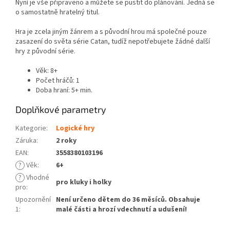
Nyní je vše připraveno a můžete se pustit do plánování. Jedná se
o samostatně hratelný titul.
Hra je zcela jiným žánrem a s původní hrou má společné pouze
zasazení do světa série Catan, tudíž nepotřebujete žádné další
hry z původní série.
Věk: 8+
Počet hráčů: 1
Doba hraní: 5+ min.
Doplňkové parametry
Kategorie
:
Logické hry
Záruka
:
2 roky
EAN
:
3558380103196
?
Věk
:
6+
?
Vhodné
pro kluky i holky
pro
:
Upozornění
Není určeno dětem do 36 měsíců. Obsahuje
1
:
malé části a hrozí vdechnutí a udušení!