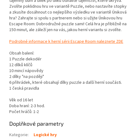
tajemný dům a dílek po dílku odhalíte tajemství, které ukrývá.
Zvolíte poklidnou hru ve variantě Puzzle, nebo nastavíte stopky
a zkusíte dosáhnout co nejlepšího výsledku ve variantě Úniková
hra? Zahrajte si spolu s partnerem nebo si užijte Únikovou hru
Escape Room: Dobrodružné puzzle sami! Celá hra je přibližně na
150 minut, ale záleží jen na vás, jakou herní variantu si zvolíte.
Podrobné informace k herní sérii Escape Room naleznete ZDE
Obsah balení:
1 Puzzle dekodér
12 dílků klíčů
10 mincí nápovědy
2 dílky "na později"
6 přihrádek, které obsahují dílky puzzle a další herní součásti.
1 česká pravidla
Věk od 16 let
Doba hraní: 2-3 hod.
Počet hráčů: 1-2
Doplňkové parametry
Kategorie
:
Logické hry