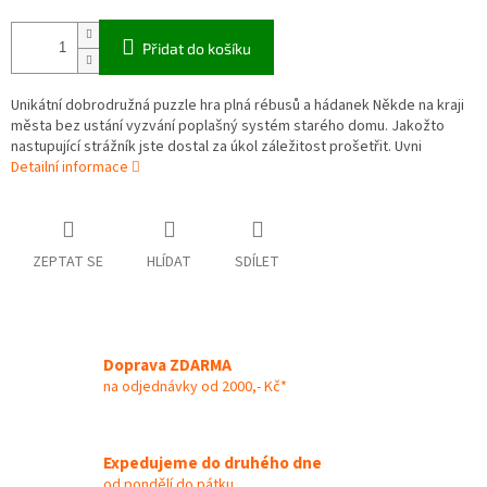
Přidat do košíku
Unikátní dobrodružná puzzle hra plná rébusů a hádanek Někde na kraji
města bez ustání vyzvání poplašný systém starého domu. Jakožto
nastupující strážník jste dostal za úkol záležitost prošetřit. Uvni
Detailní informace
ZEPTAT SE
HLÍDAT
SDÍLET
Doprava ZDARMA
na odjednávky od 2000,- Kč*
Expedujeme do druhého dne
od pondělí do pátku