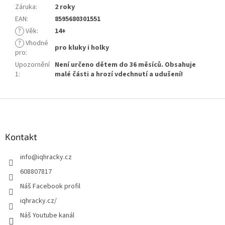
Záruka
:
2 roky
EAN
:
8595680301551
?
Věk
:
14+
?
Vhodné
pro kluky i holky
pro
:
Upozornění
Není určeno dětem do 36 měsíců. Obsahuje
1
:
malé části a hrozí vdechnutí a udušení!
Z
á
p
a
Kontakt
t
info
@
iqhracky.cz
í
608807817
Náš Facebook profil
iqhracky.cz/
Náš Youtube kanál