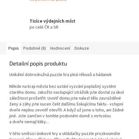
Tisíce výdejních míst
po celé ČR a SR
Popis
Podobné (8)
Hodnocení
Diskuze
Detailní popis produktu
Unikátní dobrodružná puzzle hra plná rébusů a hádanek
Někde na kraji města bez ustání vyzvání poplašný systém
starého domu. Jakožto nastupující strážník jste dostal za úkol
záležitost prošetřit. Uvnitř domu jste nalezl tělo zavražděné
ženy a záhy jste nucen čelit dalšímu šokujícímu faktu - vstupní
dveře nejdou zevnitř otevřít. A když už jsme u toho, ani žádné
jiné. Jste zamčen v tomhle podivném domě s mrtvolou
a dveře nemají kliky...
V této směsici únikové hry a skládačky puzzle prozkoumáte