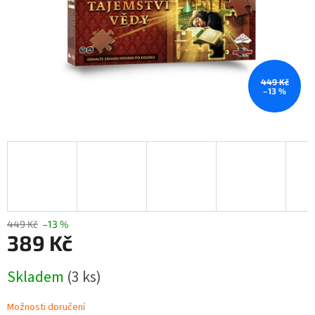
449 Kč
–13 %
449 Kč
–13 %
389 Kč
Měrná
Skladem
(3 ks)
cena:
Možnosti doručení