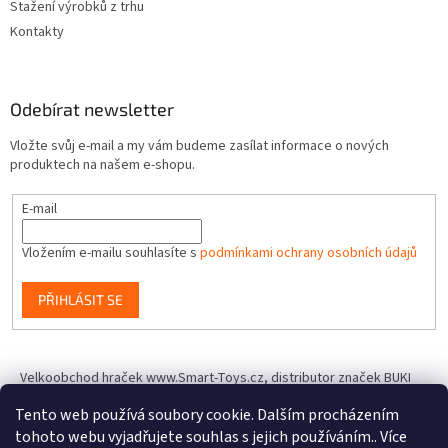
Stažení výrobků z trhu
Kontakty
Odebírat newsletter
Vložte svůj e-mail a my vám budeme zasílat informace o nových
produktech na našem e-shopu.
E-mail
Vložením e-mailu souhlasíte s
podmínkami ochrany osobních údajů
PŘIHLÁSIT SE
Velkoobchod hraček www.Smart-Toys.cz, distributor značek BUKI
France, Brainstorm Toys, Insect Lore, World Alive, T.A.O.S. a dalších
Tento web používá soubory cookie. Dalším procházením
tohoto webu vyjadřujete souhlas s jejich používáním.. Více