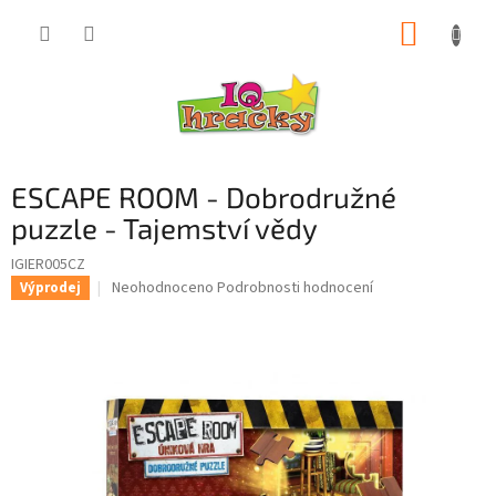
Přejít
NÁKUP
na
obsah
KOŠÍK
ESCAPE ROOM - Dobrodružné
puzzle - Tajemství vědy
IGIER005CZ
Průměrné
Neohodnoceno
Podrobnosti hodnocení
Výprodej
hodnocení
produktu
je
0,0
z
5
hvězdiček.