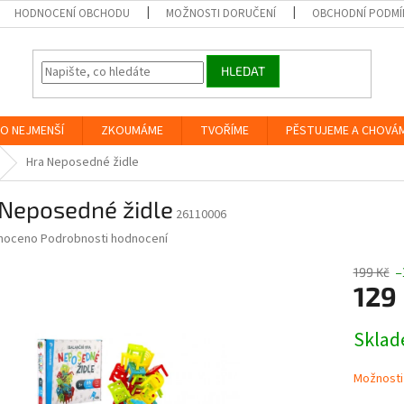
HODNOCENÍ OBCHODU
MOŽNOSTI DORUČENÍ
OBCHODNÍ PODMÍ
HLEDAT
O NEJMENŠÍ
ZKOUMÁME
TVOŘÍME
PĚSTUJEME A CHOVÁ
Hra Neposedné židle
 Neposedné židle
26110006
né
noceno
Podrobnosti hodnocení
ní
u
199 Kč
–
129
Měrná
Skla
cena:
ek.
Možnosti