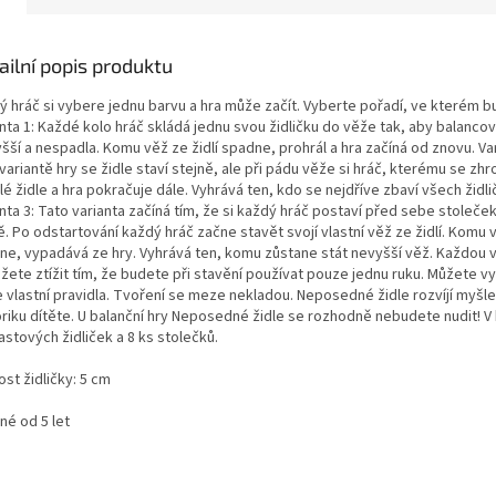
ailní popis produktu
ý hráč si vybere jednu barvu a hra může začít. Vyberte pořadí, ve kterém b
nta 1: Každé kolo hráč skládá jednu svou židličku do věže tak, aby balancov
šší a nespadla. Komu věž ze židlí spadne, prohrál a hra začíná od znovu. Var
variantě hry se židle staví stejně, ale při pádu věže si hráč, kterému se zhr
é židle a hra pokračuje dále. Vyhrává ten, kdo se nejdříve zbaví všech židli
nta 3: Tato varianta začíná tím, že si každý hráč postaví před sebe stoleče
. Po odstartování každý hráč začne stavět svojí vlastní věž ze židlí. Komu 
ne, vypadává ze hry. Vyhrává ten, komu zůstane stát nevyšší věž. Každou v
žete ztížit tím, že budete při stavění používat pouze jednu ruku. Můžete vy
e vlastní pravidla. Tvoření se meze nekladou. Neposedné židle rozvíjí myšl
riku dítěte. U balanční hry Neposedné židle se rozhodně nebudete nudit! V b
astových židliček a 8 ks stolečků.
ost židličky: 5 cm
né od 5 let