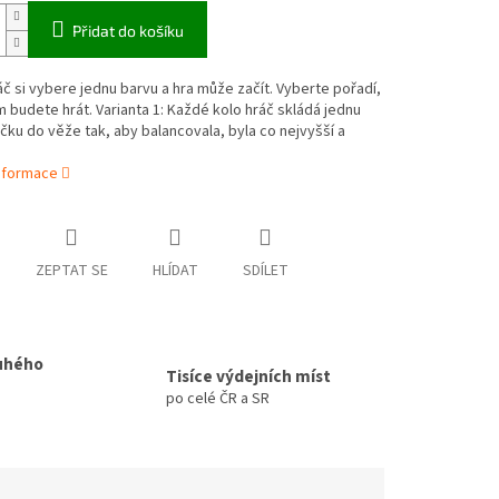
Přidat do košíku
č si vybere jednu barvu a hra může začít. Vyberte pořadí,
 budete hrát. Varianta 1: Každé kolo hráč skládá jednu
ičku do věže tak, aby balancovala, byla co nejvyšší a
informace
ZEPTAT SE
HLÍDAT
SDÍLET
uhého
Tisíce výdejních míst
po celé ČR a SR