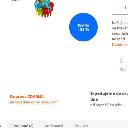
Každý hrá
199 Kč
ve kterém
–35 %
svou židl
nespad
Detailní 
TISK
Expedujeme do dr
Doprava ZDARMA
dne
na odjednávky od 2000,- Kč*
od pondělí do pátku
s
Podobné (8)
Hodnocení
Diskuze