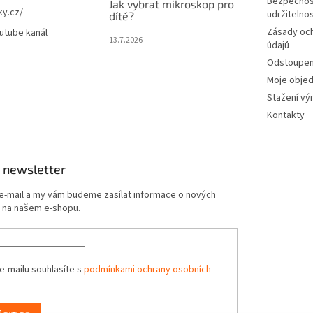
Bezpečnos
Jak vybrat mikroskop pro
ky.cz/
udržitelno
dítě?
Zásady oc
utube kanál
13.7.2026
údajů
Odstoupení
Moje obje
Stažení vý
Kontakty
 newsletter
 e-mail a my vám budeme zasílat informace o nových
 na našem e-shopu.
e-mailu souhlasíte s
podmínkami ochrany osobních