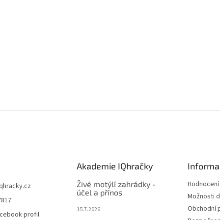
Akademie IQhračky
Informa
Živé motýlí zahrádky -
Hodnocení
iqhracky.cz
účel a přínos
Možnosti d
7817
Obchodní 
15.7.2026
cebook profil