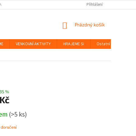
NKY
BEZPEČNOST HRAČEK A UDRŽITELNOST
Přihlášení
ZÁSADY OCHRANY OS
NÁKUPNÍ
Prázdný košík
KOŠÍK
ME
VENKOVNÍ AKTIVITY
HRAJEME SI
Ostatní
Značky
35 %
 Kč
dem
(>5 ks)
 doručení