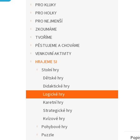
n
PRO KLUKY
e
PRO HOLKY
l
PRO NEJMENŠÍ
ZKOUMÁME
TVOŘÍME
PĚSTUJEME A CHOVÁME
VENKOVNÍ AKTIVITY
HRAJEME SI
Stolní hry
Dětské hry
Didaktické hry
Logické hry
Karetní hry
Strategické hry
Kvízové hry
Pohybové hry
Puzzle
Popi