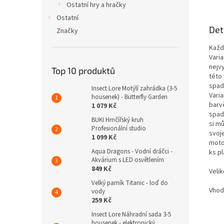
Ostatní hry a hračky
Ostatní
Det
Značky
Každ
Varia
nejvy
Top 10 produktů
této 
spadl
Insect Lore Motýlí zahrádka (3-5
Varia
housenek) - Butterfly Garden
barvě
1 079 Kč
spad
BUKI Hrnčířský kruh
si mů
Profesionální studio
svoj
1 099 Kč
moto
Aqua Dragons - Vodní dráčci -
ks pl
Akvárium s LED osvětlením
849 Kč
Velik
Velký parník Titanic - loď do
Vhod
vody
259 Kč
Insect Lore Náhradní sada 3-5
housenek - elektronický