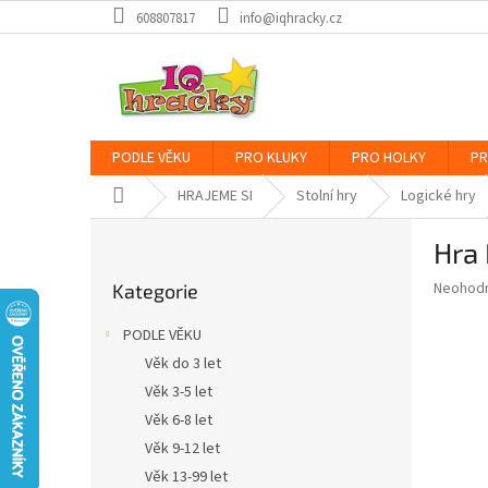
Přejít
608807817
info@iqhracky.cz
na
obsah
PODLE VĚKU
PRO KLUKY
PRO HOLKY
PR
Domů
HRAJEME SI
Stolní hry
Logické hry
P
Hra
o
Přeskočit
s
Průměr
Neohod
Kategorie
kategorie
t
hodnoce
r
produkt
PODLE VĚKU
a
je
Věk do 3 let
0,0
n
z
Věk 3-5 let
n
5
í
Věk 6-8 let
hvězdič
p
Věk 9-12 let
a
Věk 13-99 let