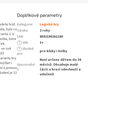
Doplňkové parametry
udete hrát.
Kategorie
:
Logické hry
ala, byla co
Záruka
:
2 roky
ianta 2: V
EAN
:
8592190261160
outila, bere
?
Věk
:
3+
ček.
k ve své
?
Vhodné
pro kluky i holky
věž
pro
:
ariantu hry
Není určeno dětem do 36
mýšlet i
Upozornění
měsíců. Obsahuje malé
ení a jemnou
1
:
části a hrozí vdechnutí a
alení je 32
udušení!