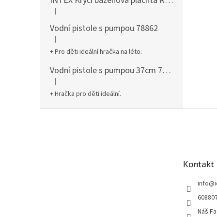
INTEX Krycí bazénová plachta Round 305cm 28030
|
Hodnocení produktu je 5 z 5 hvězdiček.
Vodní pistole s pumpou 78862
|
Hodnocení produktu je 5 z 5 hvězdiček.
+ Pro děti ideální hračka na léto.
Vodní pistole s pumpou 37cm 78961
|
Hodnocení produktu je 5 z 5 hvězdiček.
+ Hračka pro děti ideální.
Z
á
p
a
t
Kontakt
í
info
@
60880
Náš Fa