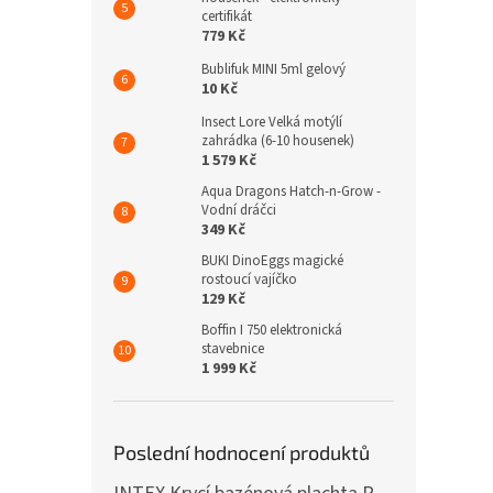
certifikát
779 Kč
Bublifuk MINI 5ml gelový
10 Kč
Insect Lore Velká motýlí
zahrádka (6-10 housenek)
1 579 Kč
Aqua Dragons Hatch-n-Grow -
Vodní dráčci
349 Kč
BUKI DinoEggs magické
rostoucí vajíčko
129 Kč
Boffin I 750 elektronická
stavebnice
1 999 Kč
Poslední hodnocení produktů