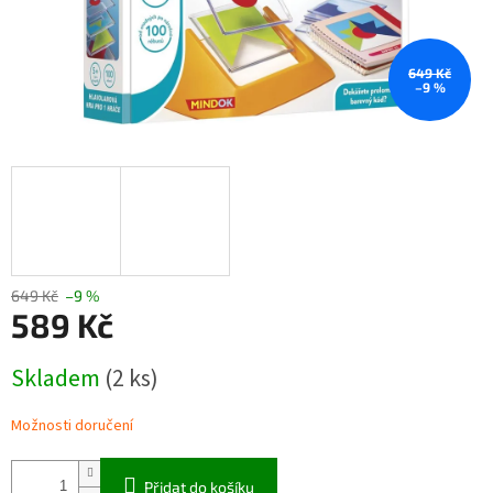
649 Kč
–9 %
649 Kč
–9 %
589 Kč
Měrná
Skladem
(2 ks)
cena:
Možnosti doručení
Přidat do košíku