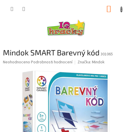
Přejít
NÁKUP
na
obsah
KOŠÍK
Mindok SMART Barevný kód
301065
Průměrné
Neohodnoceno
Podrobnosti hodnocení
Značka:
Mindok
hodnocení
produktu
je
0,0
z
5
hvězdiček.