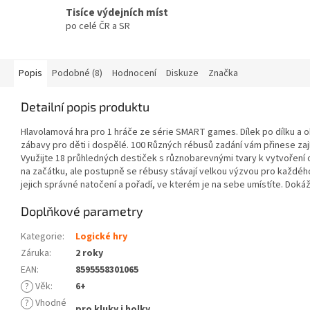
Tisíce výdejních míst
po celé ČR a SR
Popis
Podobné (8)
Hodnocení
Diskuze
Značka
Detailní popis produktu
Hlavolamová hra pro 1 hráče ze série SMART games. Dílek po dílku a o
zábavy pro děti i dospělé. 100 Různých rébusů zadání vám přinese za
Využijte 18 průhledných destiček s různobarevnými tvary k vytvoření
na začátku, ale postupně se rébusy stávají velkou výzvou pro každého
jejich správné natočení a pořadí, ve kterém je na sebe umístíte. Dok
Doplňkové parametry
Kategorie
:
Logické hry
Záruka
:
2 roky
EAN
:
8595558301065
?
Věk
:
6+
?
Vhodné
pro kluky i holky