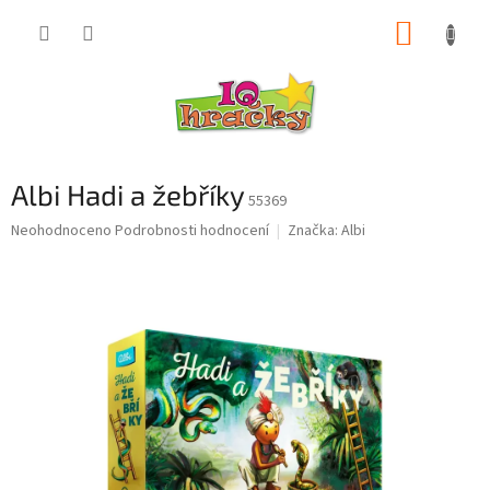
Přejít
NÁKUP
na
obsah
KOŠÍK
Albi Hadi a žebříky
55369
Průměrné
Neohodnoceno
Podrobnosti hodnocení
Značka:
Albi
hodnocení
produktu
je
0,0
z
5
hvězdiček.