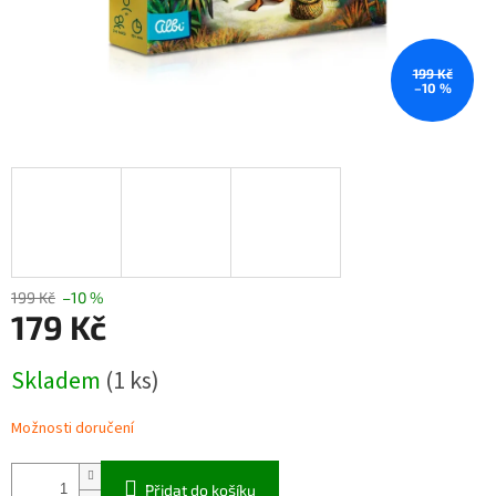
199 Kč
–10 %
199 Kč
–10 %
179 Kč
Měrná
Skladem
(1 ks)
cena:
Možnosti doručení
Přidat do košíku