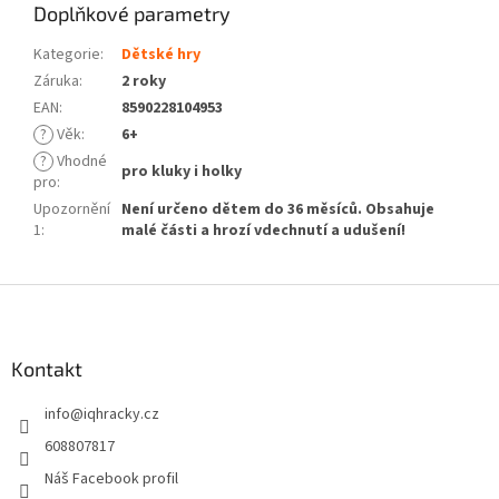
Doplňkové parametry
Kategorie
:
Dětské hry
Záruka
:
2 roky
EAN
:
8590228104953
?
Věk
:
6+
?
Vhodné
pro kluky i holky
pro
:
Upozornění
Není určeno dětem do 36 měsíců. Obsahuje
1
:
malé části a hrozí vdechnutí a udušení!
Z
á
p
a
Kontakt
t
info
@
iqhracky.cz
í
608807817
Náš Facebook profil