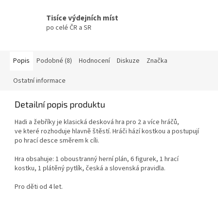
Tisíce výdejních míst
po celé ČR a SR
Popis
Podobné (8)
Hodnocení
Diskuze
Značka
Ostatní informace
Detailní popis produktu
Hadi a žebříky je klasická desková hra pro 2 a více hráčů,
ve které rozhoduje hlavně štěstí. Hráči hází kostkou a postupují
po hrací desce směrem k cíli.
Hra obsahuje: 1 oboustranný herní plán, 6 figurek, 1 hrací
kostku, 1 plátěný pytlík, česká a slovenská pravidla.
Pro děti od 4 let.