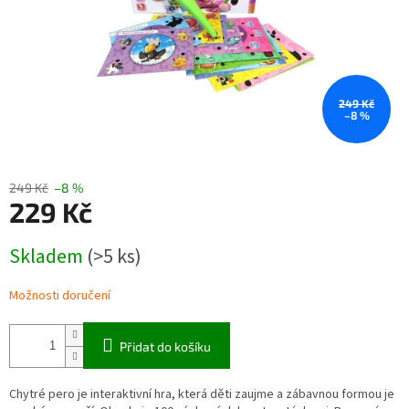
249 Kč
–8 %
249 Kč
–8 %
229 Kč
Měrná
Skladem
(>5 ks)
cena:
Možnosti doručení
Přidat do košíku
Chytré pero je interaktivní hra, která děti zaujme a zábavnou formou je