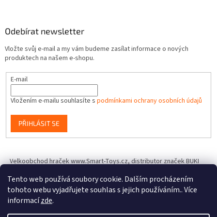
Odebírat newsletter
Vložte svůj e-mail a my vám budeme zasílat informace o nových
produktech na našem e-shopu.
E-mail
Vložením e-mailu souhlasíte s
podmínkami ochrany osobních údajů
PŘIHLÁSIT SE
Velkoobchod hraček www.Smart-Toys.cz, distributor značek BUKI
France, Brainstorm Toys, Insect Lore, World Alive, T.A.O.S. a dalších
Tento web používá soubory cookie. Dalším procházením
tohoto webu vyjadřujete souhlas s jejich používáním.. Více
informací
zde
.