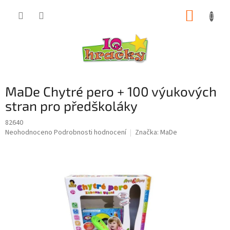
Přejít
NÁKUP
na
obsah
KOŠÍK
MaDe Chytré pero + 100 výukových
stran pro předškoláky
82640
Průměrné
Neohodnoceno
Podrobnosti hodnocení
Značka:
MaDe
hodnocení
produktu
je
0,0
z
5
hvězdiček.