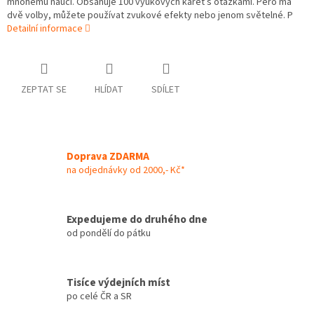
mnohému naučí. Obsahuje 100 výukových karet s otázkami. Pero má
dvě volby, můžete používat zvukové efekty nebo jenom světelné. P
Detailní informace
ZEPTAT SE
HLÍDAT
SDÍLET
Doprava ZDARMA
na odjednávky od 2000,- Kč*
Expedujeme do druhého dne
od pondělí do pátku
Tisíce výdejních míst
po celé ČR a SR