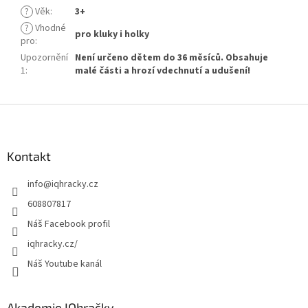
?
Věk
:
3+
?
Vhodné
pro kluky i holky
pro
:
Upozornění
Není určeno dětem do 36 měsíců. Obsahuje
1
:
malé části a hrozí vdechnutí a udušení!
Z
á
p
a
Kontakt
t
info
@
iqhracky.cz
í
608807817
Náš Facebook profil
iqhracky.cz/
Náš Youtube kanál
Akademie IQhračky