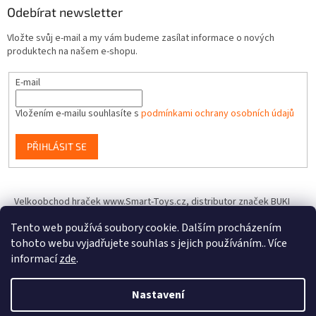
Odebírat newsletter
Vložte svůj e-mail a my vám budeme zasílat informace o nových
produktech na našem e-shopu.
E-mail
Vložením e-mailu souhlasíte s
podmínkami ochrany osobních údajů
PŘIHLÁSIT SE
Velkoobchod hraček www.Smart-Toys.cz, distributor značek BUKI
France, Brainstorm Toys, Insect Lore, World Alive, T.A.O.S. a dalších
Tento web používá soubory cookie. Dalším procházením
tohoto webu vyjadřujete souhlas s jejich používáním.. Více
informací
zde
.
Vytvořil Shoptet
Nastavení