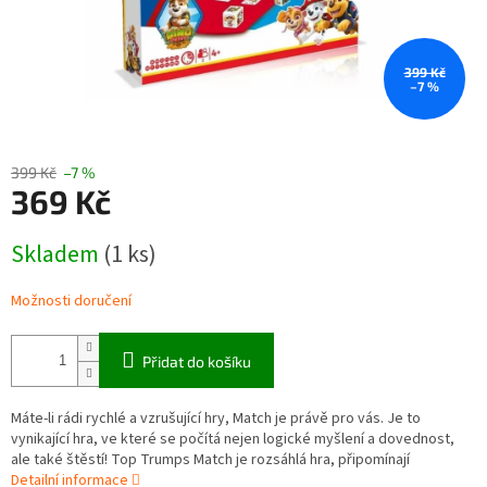
399 Kč
–7 %
399 Kč
–7 %
369 Kč
Měrná
Skladem
(1 ks)
cena:
Možnosti doručení
Přidat do košíku
Máte-li rádi rychlé a vzrušující hry, Match je právě pro vás. Je to
vynikající hra, ve které se počítá nejen logické myšlení a dovednost,
ale také štěstí! Top Trumps Match je rozsáhlá hra, připomínají
Detailní informace