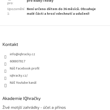
pro kluky i holky
pro
:
Upozornění
Není určeno dětem do 36 měsíců. Obsahuje
1
:
malé části a hrozí vdechnutí a udušení!
Z
á
p
a
Kontakt
t
info
@
iqhracky.cz
í
608807817
Náš Facebook profil
iqhracky.cz/
Náš Youtube kanál
Akademie IQhračky
Živé motýlí zahrádky - účel a přínos