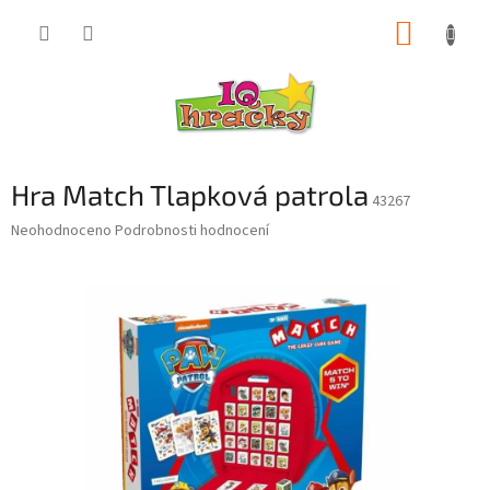
Přejít
NÁKUP
na
obsah
KOŠÍK
Hra Match Tlapková patrola
43267
Průměrné
Neohodnoceno
Podrobnosti hodnocení
hodnocení
produktu
je
0,0
z
5
hvězdiček.