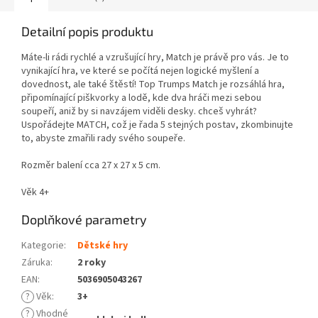
Detailní popis produktu
Máte-li rádi rychlé a vzrušující hry, Match je právě pro vás. Je to
vynikající hra, ve které se počítá nejen logické myšlení a
dovednost, ale také štěstí! Top Trumps Match je rozsáhlá hra,
připomínající piškvorky a lodě, kde dva hráči mezi sebou
soupeří, aniž by si navzájem viděli desky. chceš vyhrát?
Uspořádejte MATCH, což je řada 5 stejných postav, zkombinujte
to, abyste zmařili rady svého soupeře.
Rozměr balení cca 27 x 27 x 5 cm.
Věk 4+
Doplňkové parametry
Kategorie
:
Dětské hry
Záruka
:
2 roky
EAN
:
5036905043267
?
Věk
:
3+
?
Vhodné