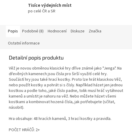
Tisíce výdejních míst
po celé ČR a SR
Popis
Podobné (8)
Hodnocení
Diskuze
Značka
Ostatní informace
Detailní popis produktu
Věž je novou obměnou klasické hry dříve známé jako "Jenga". Na
dřevěných kamenech jsou čísla pro širší využití celé hry.
Součástí hry jsou také hrací kostky. Proto lze hrát klasickou Věž,
nebo použít kostky a pohrát si s čísly. Například házet jen jednou
kostkou a podle toho, jaké číslo padne, tolik musí hráč vytáhnout
kamenů a umístit je nahoru na věž. Nebo můžete házet všemi
kostkami a kombinovat hozená čísla, jak potřebujete (sčítat,
násobit).
Hra obsahuje: 48 hracích kamenů, 3 hrací kostky a pravidla.
POČET HRÁČŮ: 2+