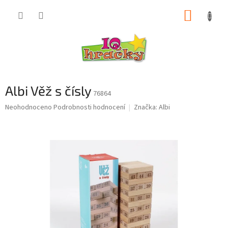
Přejít
NÁKUP
na
obsah
KOŠÍK
Albi Věž s čísly
76864
Průměrné
Neohodnoceno
Podrobnosti hodnocení
Značka:
Albi
hodnocení
produktu
je
0,0
z
5
hvězdiček.