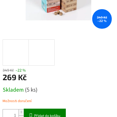
349 Kč
–22 %
349 Kč
–22 %
269 Kč
Měrná
Skladem
(5 ks)
cena:
Možnosti doručení
Přidat do košíku