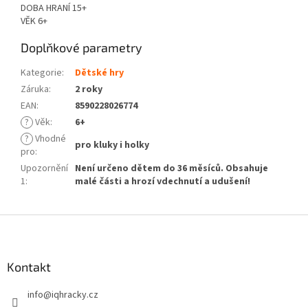
DOBA HRANÍ 15+
VĚK 6+
Doplňkové parametry
Kategorie
:
Dětské hry
Záruka
:
2 roky
EAN
:
8590228026774
?
Věk
:
6+
?
Vhodné
pro kluky i holky
pro
:
Upozornění
Není určeno dětem do 36 měsíců. Obsahuje
1
:
malé části a hrozí vdechnutí a udušení!
Z
á
p
a
Kontakt
t
info
@
iqhracky.cz
í